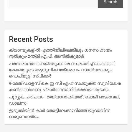
Search
Recent Posts
ക്യാമ്പുകളിൽ എത്തിയില്ലെങ്കിലും ധനസഹായം
നൽകും-മന്ത്രി എ.പി. അനിൽകുമാർ
പരമ്പരാഗത നെയ്ത്തുകാരെ സംരക്ഷിച്ച് കൈത്തറി
മേഖലയുടെ ആധുനികവത്കരണം സാധ്യമാക്കും :
ഡെപ്യൂട്ടി സ്പീക്കർ
9-ാമത് ഡാളസ് കെ ഇ സി എഫ് സംയുക്ത സുവിശേഷ
കൺവെൻഷനു പ്രാർത്ഥനാനിർഭരമായ തുടക്കം
പുസ്തക പരിചയം : തയ്യാറാക്കിയത് : ബാജി ഓടംവേലി,
ഡാലസ്
ഇടുക്കിയിൽ കാർ തോട്ടിലേക്ക് മറിഞ്ഞ് യുവാവിന്
ദാരുണാന്ത്യം