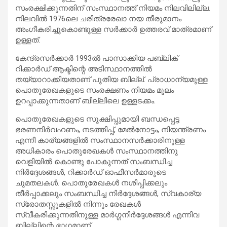
സംരക്ഷിക്കുന്നതിന് സംസ്ഥാനത്ത് നിയമം നിലവിലില്ല.
നിലവിൽ 1976ലെ ചരിത്രരേഖാ നയ തീരുമാനം
അംഗീകരിച്ചുകൊണ്ടുള്ള സർക്കാർ ഉത്തരവ് മാത്രമാണ്
ഉള്ളത്.
കേന്ദ്രസർക്കാർ 1993ൽ പാസാക്കിയ പബ്ലിക്
റിക്കാർഡ് ആക്ടിന്റെ അടിസ്ഥാനത്തിൽ
തയ്യാറാക്കിയതാണ് പുതിയ ബില്ല്. പ്രാധാന്യമുള്ള
പൊതുരേഖകളുടെ സംരക്ഷണം നിയമം മൂലം
ഉറപ്പാക്കുന്നതാണ് ബില്ലിലെ ഉള്ളടക്കം.
പൊതുരേഖകളുടെ സൂക്ഷിപ്പുമായി ബന്ധപ്പെട്ട
ഭരണനിർവഹണം, നടത്തിപ്പ്, മേൽനോട്ടം, നിയന്ത്രണം
എന്നീ കാര്യങ്ങളിൽ സംസ്ഥാനസർക്കാരിനുള്ള
അധികാരം പൊതുരേഖകൾ സംസ്ഥാനത്തിനു
വെളിയിൽ കൊണ്ടു പോകുന്നത് സംബന്ധിച്ച
നിർദ്ദേശങ്ങൾ, റിക്കാർഡ് ഓഫീസർമാരുടെ
ചുമതലകൾ. പൊതുരേഖകൾ നശിപ്പിക്കലും
തീർപ്പാക്കലും സംബന്ധിച്ച നിർദ്ദേശങ്ങൾ, സ്വകാര്യ
സ്രോതസ്സുകളിൽ നിന്നും രേഖകൾ
സ്വീകരിക്കുന്നതിനുള്ള മാർഗ്ഗനിർദ്ദേശങ്ങൾ എന്നിവ
ബില്ലിന്റെ ഭാഗമാണ്.