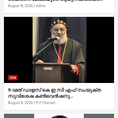
സാധ്യമാക്കും : ഡെപ്യൂട്ടി സ്പീക്കർ
August 8, 2026
editor
USA
9-ാമത് ഡാളസ് കെ ഇ സി എഫ് സംയുക്ത
സുവിശേഷ കൺവെൻഷനു
പ്രാർത്ഥനാനിർഭരമായ തുടക്കം
August 8, 2026
P P Cherian