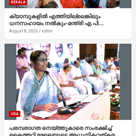
KERALA
ക്യാമ്പുകളിൽ എത്തിയില്ലെങ്കിലും
ധനസഹായം നൽകും-മന്ത്രി എ.പി.
അനിൽകുമാർ
August 8, 2026
editor
USA
പരമ്പരാഗത നെയ്ത്തുകാരെ സംരക്ഷിച്ച്
കൈത്തറി മേഖലയുടെ ആധുനികവത്കരണം