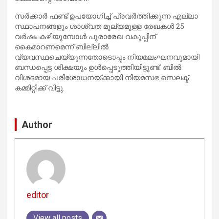
സർക്കാർ ഫണ്ട് ഉപയോഗിച്ച് പ്രവർത്തിക്കുന്ന എല്ലാ
സ്ഥാപനങ്ങളും ശാശ്വത മൂല്യമുള്ള രേഖകൾ 25
വർഷം കഴിയുമ്പോൾ പുരാരേഖ വകുപ്പിന്
കൈമാറണമെന്ന് ബില്ലിൽ
വ്യവസ്ഥചെയ്യുന്നതോടൊപ്പം നിയമലംഘനവുമായി
ബന്ധപ്പെട്ട ശിക്ഷയും ഉൾപ്പെടുത്തിയിട്ടുണ്ട്. ബിൽ
വിശദമായ പരിശോധനയ്ക്കായി നിയമസഭ സെലക്ട്
കമ്മിറ്റിക്ക് വിട്ടു.
Author
editor
View all posts