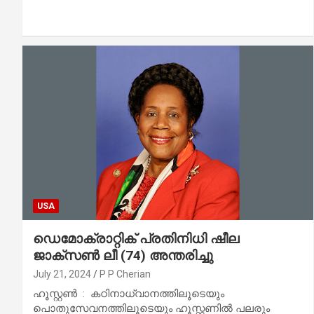
USA
ഡെമോക്രാറ്റിക് പ്രതിനിധി ഷീല
ജാക്‌സൺ ലീ (74) അന്തരിച്ചു
July 21, 2024
P P Cherian
ഹൂസ്റ്റൺ : കഠിനാധ്വാനത്തിലൂടെയും
പൊതുസേവനത്തിലൂടെയും ഹൂസ്റ്റണിൽ പലരും