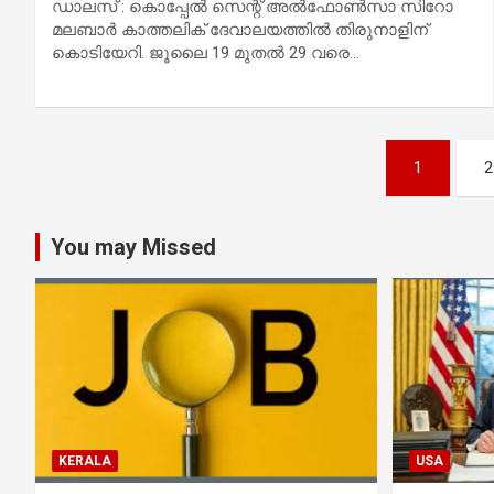
ഡാലസ് : കൊപ്പേല്‍ സെന്റ് അല്‍ഫോണ്‍സാ സിറോ
മലബാര്‍ കാത്തലിക് ദേവാലയത്തില്‍ തിരുനാളിന്
കൊടിയേറി. ജൂലൈ 19 മുതല്‍ 29 വരെ…
Posts
1
2
pagination
You may Missed
KERALA
USA