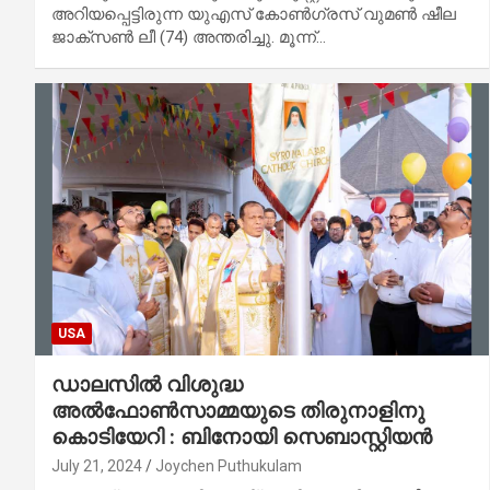
അറിയപ്പെട്ടിരുന്ന യുഎസ് കോൺഗ്രസ് വുമൺ ഷീല
ജാക്‌സൺ ലീ (74) അന്തരിച്ചു. മൂന്ന്…
USA
ഡാലസില്‍ വിശുദ്ധ
അല്‍ഫോണ്‍സാമ്മയുടെ തിരുനാളിനു
കൊടിയേറി : ബിനോയി സെബാസ്റ്റിയന്‍
July 21, 2024
Joychen Puthukulam