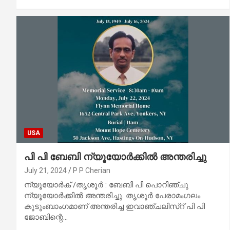
USA
പി പി ബേബി ന്യൂയോർക്കിൽ അന്തരിച്ചു
July 21, 2024
P P Cherian
ന്യൂയോർക് /തൃശൂർ : ബേബി പി പൊറിഞ്ചു
ന്യൂയോർക്കിൽ അന്തരിച്ചു. തൃശൂർ പേരാമംഗലം
കുടുംബാംഗമാണ് അന്തരിച്ച ഇവാഞ്ചലിസ്റ് പി പി
ജോബിന്റെ…