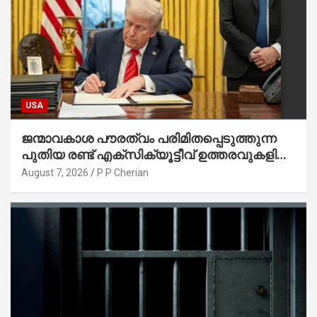
USA
ജന്മാവകാശ പൗരത്വം പരിമിതപ്പെടുത്തുന്ന
പുതിയ രണ്ട് എക്സിക്യൂട്ടീവ് ഉത്തരവുകളിൽ
ട്രംപ് ഒപ്പുവെച്ചു
August 7, 2026
P P Cherian