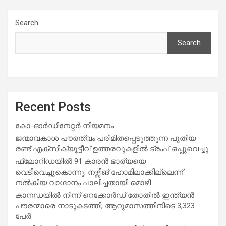
Search
Search
Recent Posts
കോ-ഓർഡിനേറ്റർ നിയമനം
ജന്മാവകാശ പൗരത്വം പരിമിതപ്പെടുത്തുന്ന പുതിയ
രണ്ട് എക്സിക്യൂട്ടീവ് ഉത്തരവുകളിൽ ട്രംപ് ഒപ്പുവെച്ചു
ഫ്ലോറിഡയിൽ 91 കാരൻ ഭാര്യയെ
വെടിവെച്ചുകൊന്നു; നഴ്സിങ് ഹോമിലാക്കില്ലെന്ന്
നൽകിയ വാഗ്ദാനം പാലിച്ചതായി മൊഴി
കാനഡയിൽ നിന്ന് റെക്കോർഡ് തോതിൽ ഇന്ത്യൻ
പൗരന്മാരെ നാടുകടത്തി; ആറുമാസത്തിനിടെ 3,323
പേർ