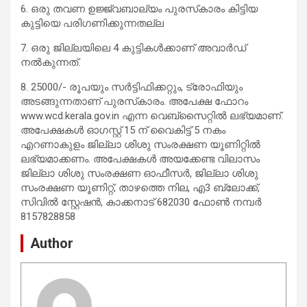
6. ഒരു തവണ ഉജ്ജ്വബാല്യം പുരസ്‌കാരം കിട്ടിയ
കുട്ടിയെ പരിഗണിക്കുന്നതല്ല
7. ഒരു ജില്ലയിലെ 4 കുട്ടികള്‍ക്കാണ് അവാര്‍ഡ്
നല്‍കുന്നത്.
8. 25000/- രൂപയും സര്‍ട്ടിഫിക്കറ്റും, ട്രോഫിയും
അടങ്ങുന്നതാണ് പുരസ്‌കാരം. അപേക്ഷ ഫോറം
www.wcd.kerala.gov.in എന്ന വെബ്‌സൈറ്റില്‍ ലഭ്യമാണ്.
അപേക്ഷകള്‍ ഓഗസ്റ്റ് 15 ന് വൈകിട്ട് 5 നകം
എറണാകുളം ജില്ലാ ശിശു സംരക്ഷണ യൂണിറ്റില്‍
ലഭ്യമാക്കണം. അപേക്ഷകള്‍ അയക്കേണ്ട വിലാസം
ജില്ലാ ശിശു സംരക്ഷണ ഓഫീസര്‍, ജില്ലാ ശിശു
സംരക്ഷണ യൂണിറ്റ്, താഴത്തെ നില, എ3 ബ്ലോക്ക്,
സിവില്‍ സ്റ്റേഷന്‍, കാക്കനാട് 682030 ഫോണ്‍ നമ്പര്‍
8157828858
Author