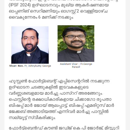
(IPSF 2024) ഉദ്ഘാടനവും മുഖ്യ ആകർഷണമായ
ഓപ്പണിങ് സെറിമണിയും ഓഗസ്റ്റ് 2 വെള്ളിയാഴ്ച
വൈകുന്നേരം 6 മണിക്ക് നടക്കും.
ഹൂസ്റ്റൺ ഫോർട്ട്ബെന്റ് എപ്പിസെന്ററിൽ നടക്കുന്ന
ഉദ്ഘാടന ചടങ്ങുകളിൽ ഇടവകകളുടെ
വർണ്ണശബളമായ മാർച്ചു പാസ്ററ് അരങ്ങേറും.
ഫെസ്റ്റിന്റെ രക്ഷാധികാരികളായ ചിക്കാഗോ രൂപതാ
ബിഷപ്പ് മാർ ജോയ് ആലപ്പാട്ട്‌, ബിഷപ്പ് എമരിറ്റസ് മാർ
ജേക്കബ് അങ്ങാടിയത്ത് എന്നിവർ മാർച്ചു പാസ്റ്റിൽ
സല്യൂട്ട് സ്വീകരിക്കും.
ഫോർട്ട്ബെൻഡ് കൗണ്ടി ജഡ്ജ് കെ പി ജോർജ്‌, മിസ്സൂറി