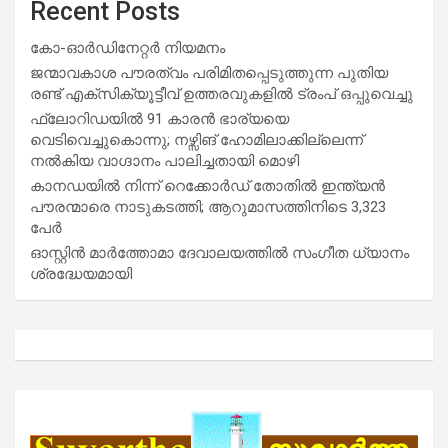
Recent Posts
കോ-ഓർഡിനേറ്റർ നിയമനം
ജന്മാവകാശ പൗരത്വം പരിമിതപ്പെടുത്തുന്ന പുതിയ
രണ്ട് എക്സിക്യൂട്ടീവ് ഉത്തരവുകളിൽ ട്രംപ് ഒപ്പുവെച്ചു
ഫ്ലോറിഡയിൽ 91 കാരൻ ഭാര്യയെ
വെടിവെച്ചുകൊന്നു; നഴ്സിങ് ഹോമിലാക്കില്ലെന്ന്
നൽകിയ വാഗ്ദാനം പാലിച്ചതായി മൊഴി
കാനഡയിൽ നിന്ന് റെക്കോർഡ് തോതിൽ ഇന്ത്യൻ
പൗരന്മാരെ നാടുകടത്തി; ആറുമാസത്തിനിടെ 3,323
പേർ
ഓസ്റ്റിൻ മാർത്തോമാ ദേവാലയത്തിൽ സംഗീത ധ്യാനം
ശ്രദ്ധേയമായി