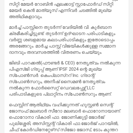
സിറ്റി മേയർ ⁠റോബിൻ ഏലക്കാട്ട് സ്റ്റാഫോർഡ് സിറ്റി
മേയർ കെൻ മാത്യൂസ് എന്നിവർ ചടങ്ങിൽ മുഖ്യ
അതിഥികളാവും.
മാർച്ച് പാസ്റ്റിനെ തുടർന്ന് വേദിയിൽ വി. കുർബാന
ക്രമീകരിച്ചിട്ടുണ്ട്. തുടർന്ന് ഉദ്ഘാടന പരിപാടികളും
വർണ്ണ ശബളമായ കലാപരിപാടികളും ഇതോടൊപ്പം
അരങ്ങേറും. മാർച്ച പാസ്റ്റ് വിജയികൾക്കുള്ള സമ്മാന
ദാനവും തദവസരത്തിൽ വിതരണം ചെയ്യും.
ജിബി പാറക്കൽ(ഫൗണ്ടർ & CEO) നേതൃത്വം നൽകുന്ന
പിഎസ്‌ജി ഗ്രൂപ്പ് ആണ് IPSF 2024 ന്റെ മുഖ്യ
സ്പോൺസർ. കെംപ്ലാസ്ററ് Inc. ഗ്രാന്റ്
സ്പോൺസറും, അനീഷ് സൈമൺ നേതൃത്വം
നൽകുന്ന ഫോർസൈറ്റ് ഡെവലപ്പേഴ്സ് LLC
പരിപാടികളുടെ പ്ലാറ്റിനം സ്പോൺസറും ആണ്.
ഫെസ്റ്റിന് ആതിഥ്യം വഹിക്കുന്നത് ഹൂസ്റ്റൺ സെന്റ്
ജോസഫ് മലബാർ സീറോ മലബാർ ഫൊറോനായാണ്.
ഫൊറോനാ വികാരി ഫാ. ജോണിക്കുട്ടി ജോർജ്
പുലിശ്ശേരി, അസിസ്റ്റന്റ് വികാരി ഫാ.ജോർജ് പാറയിൽ,
ചീഫ് കോർഡിനേറ്റേഴ്‌സ് സിജോ ജോസ്, ടോം കുന്തറ