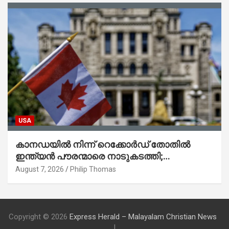
USA
കാനഡയിൽ നിന്ന് റെക്കോർഡ് തോതിൽ
ഇന്ത്യൻ പൗരന്മാരെ നാടുകടത്തി;
ആറുമാസത്തിനിടെ 3,323 പേർ
August 7, 2026
Philip Thomas
Copyright © 2026
Express Herald – Malayalam Christian News