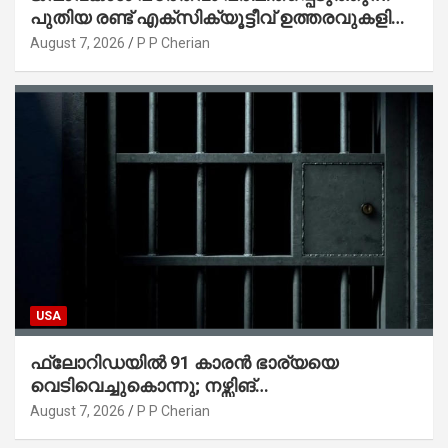
പുതിയ രണ്ട് എക്സിക്യൂട്ടീവ് ഉത്തരവുകളിൽ
ട്രംപ് ഒപ്പുവെച്ചു
August 7, 2026
P P Cherian
USA
ഫ്ലോറിഡയിൽ 91 കാരൻ ഭാര്യയെ
വെടിവെച്ചുകൊന്നു; നഴ്സിങ്
ഹോമിലാക്കില്ലെന്ന് നൽകിയ വാഗ്ദാനം
August 7, 2026
P P Cherian
പാലിച്ചതായി മൊഴി