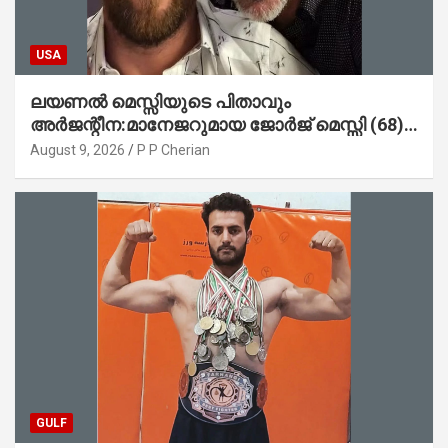
USA
ലയണൽ മെസ്സിയുടെ പിതാവും
അർജന്റീന:മാനേജറുമായ ജോർജ് മെസ്സി (68)
അന്തരിച്ചു
August 9, 2026
P P Cherian
GULF