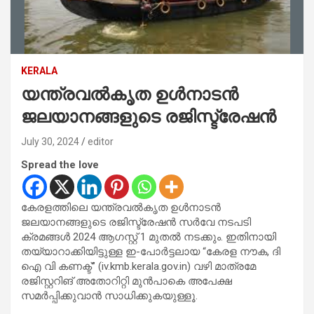
KERALA
യന്ത്രവൽകൃത ഉൾനാടൻ
ജലയാനങ്ങളുടെ രജിസ്ട്രേഷൻ
July 30, 2024
editor
Spread the love
കേരളത്തിലെ യന്ത്രവൽകൃത ഉൾനാടൻ
ജലയാനങ്ങളുടെ രജിസ്ട്രേഷൻ സർവേ നടപടി
ക്രമങ്ങൾ 2024 ആഗസ്റ്റ് 1 മുതൽ നടക്കും. ഇതിനായി
തയ്യാറാക്കിയിട്ടുള്ള ഇ-പോർട്ടലായ “കേരള നൗക, ദി
ഐ വി കണക്ട്” (iv.kmb.kerala.gov.in) വഴി മാത്രമേ
രജിസ്റ്ററിങ് അതോറിറ്റി മുൻപാകെ അപേക്ഷ
സമർപ്പിക്കുവാൻ സാധിക്കുകയുള്ളൂ.