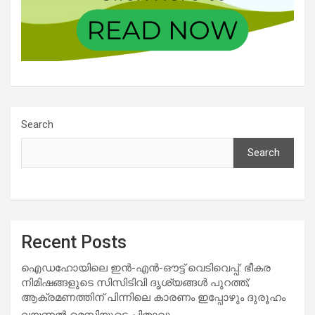
Search
Search
Recent Posts
ഐഡഹോയിലെ ഇൻ-എൻ-ഔട്ട് വെടിവെപ്പ്: ഭീകര
നിമിഷങ്ങളുടെ സിസിടിവി ദൃശ്യങ്ങൾ പുറത്ത്;
ആക്രമണത്തിന് പിന്നിലെ കാരണം ഇപ്പോഴും ദുരൂഹം
ലയണൽ മെസ്സിയുടെ പിതാവും