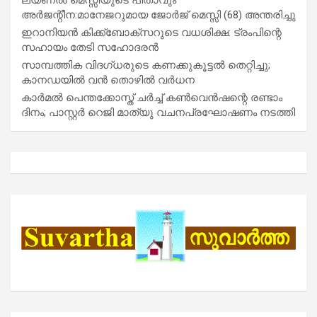
അർജന്റീന:മാനേജറുമായ ജോർജ് മെസ്സി (68) അന്തരിച്ചു
ഇറാനിയൻ കിക്ക്ബോക്സറുടെ വധശിക്ഷ: ട്രംപിന്റെ
സഹായം തേടി സഹോദരൻ
സാമ്പത്തിക വിദഗ്ധരുടെ കണക്കുകൂട്ടൽ തെറ്റിച്ചു;
കാനഡയിൽ വൻ തൊഴിൽ വർധന
കാർമൽ പെന്തക്കോസ്ത് ചർച്ച് കൺവെൻഷന്റെ രണ്ടാം
ദിനം; പാസ്റ്റർ റെജി മാത്യു വചനപ്രഘോഷണം നടത്തി