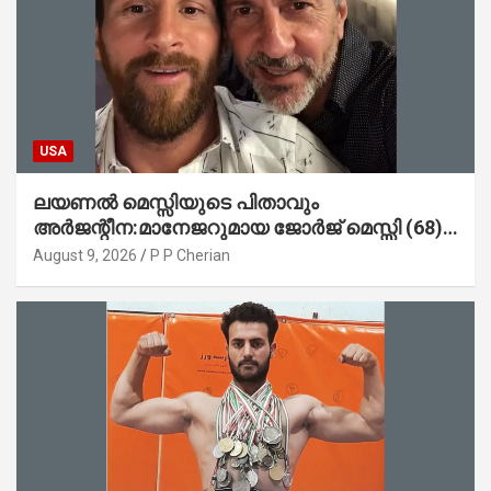
USA
ലയണൽ മെസ്സിയുടെ പിതാവും
അർജന്റീന:മാനേജറുമായ ജോർജ് മെസ്സി (68)
അന്തരിച്ചു
August 9, 2026
P P Cherian