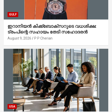
GULF
ഇറാനിയൻ കിക്ക്ബോക്സറുടെ വധശിക്ഷ:
ട്രംപിന്റെ സഹായം തേടി സഹോദരൻ
August 9, 2026
P P Cherian
USA