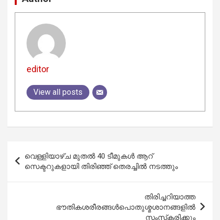
editor
View all posts
Post
വെള്ളിയാഴ്ച മുതൽ 40 ടീമുകൾ ആറ്
navigation
സെക്ടറുകളായി തിരിഞ്ഞ് തെരച്ചിൽ നടത്തും
തിരിച്ചറിയാത്ത
ഭൗതികശരീരങ്ങള്‍പൊതുശ്മശാനങ്ങളില്‍
സംസ്‌കരിക്കും