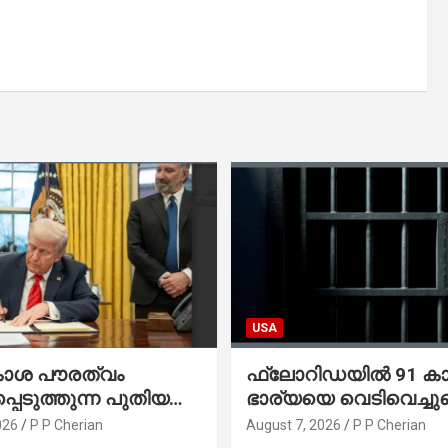
USA
കാശ പൗരത്വം
ഫ്ലോറിഡയിൽ 91 ക
്പെടുത്തുന്ന പുതിയ
ഭാര്യയെ വെടിവെച്ചു
്സിക്യൂട്ടീവ്
നഴ്സിങ് ഹോമിലാക്കില്ല
026
P P Cherian
August 7, 2026
P P Cherian
ിൽ ട്രംപ്
നൽകിയ വാഗ്ദാനം