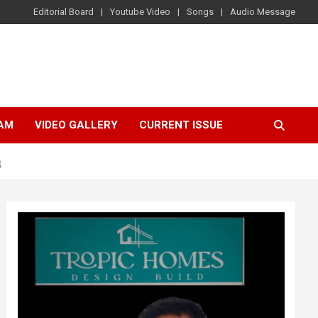
Editorial Board
Youtube Video
Songs
Audio Message
AM
VIDEO GALLERY
CURRENT ISSUE
ു