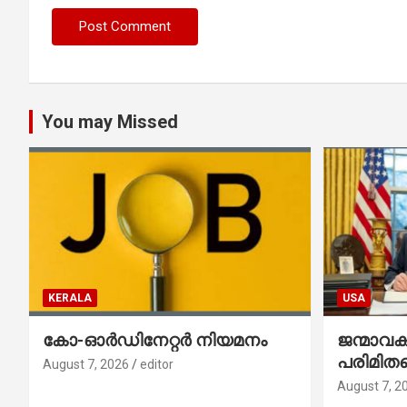
You may Missed
KERALA
USA
കോ-ഓർഡിനേറ്റർ നിയമനം
ജന്മാവ
പരിമിതപ
August 7, 2026
editor
രണ്ട് എക
August 7, 2
ഉത്തരവുകള