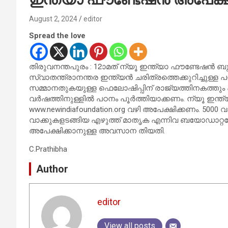
August 2, 2024
editor
Spread the love
തിരുവനന്തപുരം : 12ാമത് ന്യൂ ഇന്ത്യാ ഫൗണ്ടേഷന്‍ ബു
സ്വാതന്ത്രാനന്തര ഇന്ത്യന്‍ ചരിത്രത്തെക്കുറിച്ചുള്ള
സമ്മാനതുകയുള്ള ഫെലോഷിപ്പിന് രാജ്യത്തിനകത്തും പുറത
വര്‍ഷത്തിനുള്ളില്‍ പഠനം പൂര്‍ത്തിയാക്കണം. ന്യൂ ഇന
www.newindiafoundation.org വഴി അപേക്ഷിക്കണം. 5000 വാക
വാക്കുകളടങ്ങിയ എഴുത്ത് മാതൃക എന്നിവ ബയോഡാറ്റയോ
അപേക്ഷിക്കാനുള്ള അവസാന തിയതി.
C.Prathibha
Author
editor
View all posts