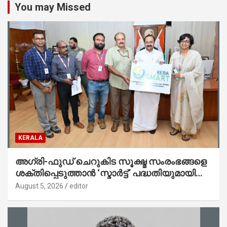
You may Missed
KERALA
അഗ്രി-ഫുഡ് ചെറുകിട സൂക്ഷ്മ സംരംഭങ്ങളെ
ശക്തിപ്പെടുത്താന്‍ ‘സ്മാര്‍ട്ട്’ പദ്ധതിയുമായി
കേര; ലോഗോ മുഖ്യമന്ത്രി പ്രകാശനം
August 5, 2026
editor
ചെയ്തു