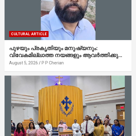
CULTURAL ARTICLE
പുഴയും പ്രകൃതിയും മനുഷ്യനും:
വിവേകമില്ലാത്ത നയങ്ങളും ആവർത്തിക്കുന്ന
ദുരന്തങ്ങളും : റവ. ജെയിംസ് കെ.
August 5, 2026
P P Cherian
ജോൺ(ലബ്ബക്ക്, ടെക്സാസ്)