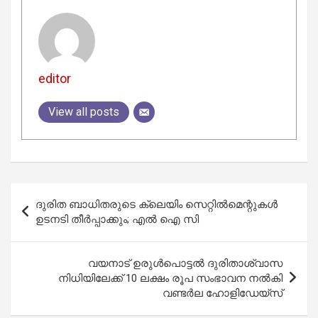
editor
View all posts
Post
ദുരിത ബാധിതരുടെ ക്ലെയിം സെറ്റിൽമെന്റുകൾ
navigation
ഉടനടി തീർപ്പാക്കും; എൽ ഐ സി
വയനാട് ഉരുൾപൊട്ടൽ ദുരിതാശ്വാസ
നിധിയിലേക്ക് 10 ലക്ഷം രൂപ സംഭാവന നൽകി
വണ്ടർല ഹോളിഡേയ്‌സ്