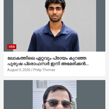
USA
ലോകത്തിലെ ഏറ്റവും പ്രായം കുറഞ്ഞ
പുരുഷ പ്രൊഫസർ ഇനി അമേരിക്കൻ
മലയാളി നേഥൻ തോമസ്
August 5, 2026
Philip Thomas