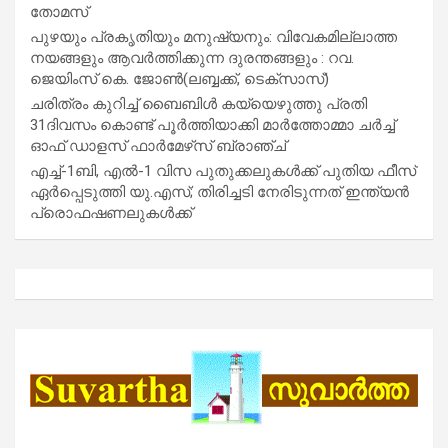
തോമസ്
പുഴയും പ്രകൃതിയും മനുഷ്യനും: വിവേകമില്ലാത്ത
നയങ്ങളും ആവർത്തിക്കുന്ന ദുരന്തങ്ങളും : റവ.
ജെയിംസ് കെ. ജോൺ(ലബ്ബക്ക്, ടെക്സാസ്)
ചരിത്രം കുറിച്ച് ബൈബിൾ കയ്യെഴുത്തു പ്രതി
31ദിവസം കൊണ്ട് പൂർത്തിയാക്കി മാർത്തോമ്മാ ചർച്ച്
ഓഫ് ഡാളസ് ഫാർമേഴ്‌സ് ബ്രാഞ്ച്
എച്ച്-1ബി, എൽ-1 വിസ പുതുക്കലുകൾക്ക് പുതിയ ഫീസ്
ഏർപ്പെടുത്തി യു.എസ്; തിരിച്ചടി നേരിടുന്നത് ഇന്ത്യൻ
പ്രൊഫഷണലുകൾക്ക്