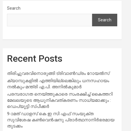
Search
Search
Recent Posts
തിരിച്ചുവരവിനൊരുങ്ങി ട്രിവാൺഡ്രം റോയൽസ്
ക്യാമ്പുകളിൽ എത്തിയില്ലെങ്കിലും ധനസഹായം
നൽകും-മന്ത്രി എ.പി. അനിൽകുമാർ
പരമ്പരാഗത നെയ്ത്തുകാരെ സംരക്ഷിച്ച് കൈത്തറി
മേഖലയുടെ ആധുനികവത്കരണം സാധ്യമാക്കും :
ഡെപ്യൂട്ടി സ്പീക്കർ
9-ാമത് ഡാളസ് കെ ഇ സി എഫ് സംയുക്ത
സുവിശേഷ കൺവെൻഷനു പ്രാർത്ഥനാനിർഭരമായ
തുടക്കം