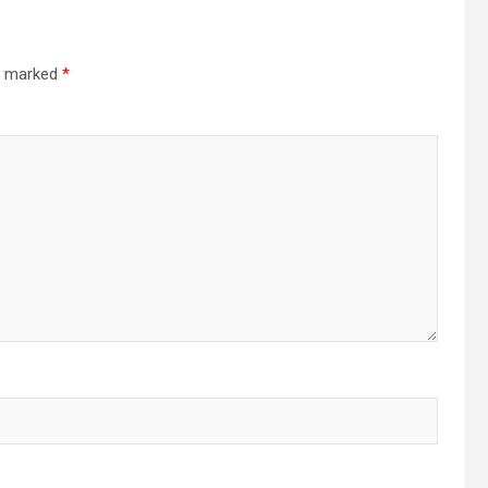
re marked
*