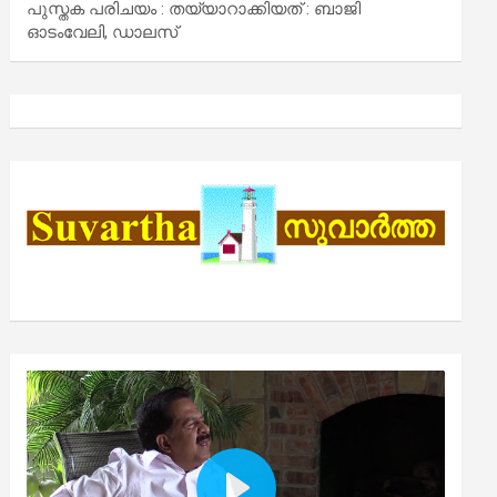
പുസ്തക പരിചയം : തയ്യാറാക്കിയത് : ബാജി
ഓടംവേലി, ഡാലസ്