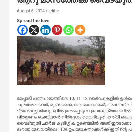
August 6, 2024
editor
Spread the love
മേപ്പാടി പഞ്ചായത്തിലെ 10, 11, 12 വാർഡുകളിൽ ഉ
ചൂരൽമല ടവർ, മുണ്ടക്കൈ, കെ കെ നായർ, അംബേദ്കർ കോ
ട്രാൻസ്ഫോർമറുകളിൽ ഉൾപ്പെടുന്ന ഉപഭോക്താക്കളി
വിതരണം ചെയ്യാൻ നിർദ്ദേശം വൈദ്യുതി മന്ത്രി കെ. കൃ
വൈദ്യുതി ചാര്‍ജ് കുടിശ്ശിക ഉണ്ടെങ്കില്‍ അത് ഈടാക്കാൻ
ദുരന്ത മേഖലയിലെ 1139 ഉപഭോക്താക്കള്‍ക്ക് ഇതിന്റെ പ