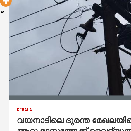
KERALA
വയനാടിലെ ദുരന്ത മേഖലയിലെ
ആറു മാസത്തേക്ക് വൈദ്യുതി