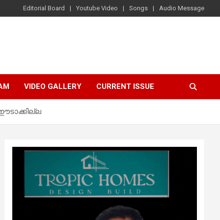
Editorial Board
Youtube Video
Songs
Audio Message
AM
VIDEO GALLERY
CURRENT ISSUE
ഈടാക്കില്ല