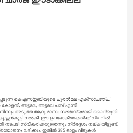
ൾപ്പെടുന്ന കെഎസ്ഇബിയുടെ ചൂരൽമല എക്സ്ചേഞ്ച്,
ളനി, അട്ടമല, അട്ടമല പമ്പ് എന്നീ
ൽ നിന്നും അടുത്ത ആറു മാസം സൗജന്യമായി വൈദ്യുതി
ഷ്ണൻകുട്ടി നൽകി. ഈ ഉപഭോക്താക്കള്‍ക്ക് നിലവില്‍
 നടപടി സ്വീകരിക്കരുതെന്നും നിർദ്ദേശം നല്കിയിട്ടുണ്ട്.
്രയോജനം ലഭിക്കും. ഇതില്‍ 385 ഓളം വീടുകള്‍