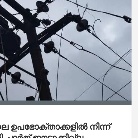
 ഉപഭോക്താക്കളിൽ നിന്ന്
 ചാർജ് ഈടാക്കില്ല