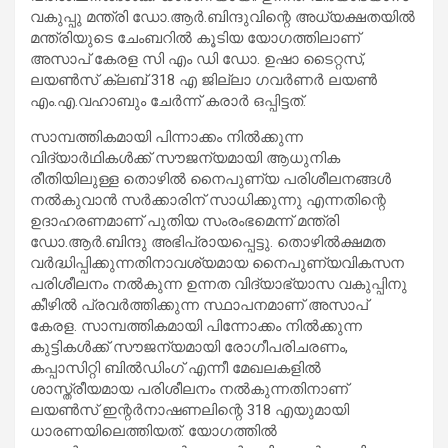
വകുപ്പു മന്ത്രി ഡോ.ആർ.ബിന്ദുവിന്റെ അധ്യക്ഷതയിൽ
മന്ത്രിയുടെ ചേംബറിൽ കൂടിയ യോഗത്തിലാണ്
അസാപ് കേരള സി എം ഡി ഡോ. ഉഷാ ടൈറ്റസ്,
ലയൺസ് ക്ലബ് 318 എ ജില്ലാ ഗവർണർ ലയൺ
എം.എ.വഹാബും ചേർന്ന് കരാർ ഒപ്പിട്ടത്.
സാമ്പത്തികമായി പിന്നാക്കം നിൽക്കുന്ന
വിദ്യാർഥികൾക്ക് സൗജന്യമായി ആധുനിക
രീതിയിലുള്ള തൊഴിൽ നൈപുണ്യ പരിശീലനങ്ങൾ
നൽകുവാൻ സർക്കാരിന് സാധിക്കുന്നു എന്നതിന്റെ
ഉദാഹരണമാണ് പുതിയ സംരംഭമെന്ന് മന്ത്രി
ഡോ.ആർ.ബിന്ദു അഭിപ്രായപ്പെട്ടു. തൊഴിൽക്ഷമത
വർദ്ധിപ്പിക്കുന്നതിനാവശ്യമായ നൈപുണ്യവികസന
പരിശീലനം നൽകുന്ന ഉന്നത വിദ്യാഭ്യാസ വകുപ്പിനു
കീഴിൽ പ്രവർത്തിക്കുന്ന സ്ഥാപനമാണ് അസാപ്
കേരള. സാമ്പത്തികമായി പിന്നോക്കം നിൽക്കുന്ന
കുട്ടികൾക്ക് സൗജന്യമായി രോഗീപരിചരണം,
കപ്പാസിറ്റി ബിൽഡിംഗ് എന്നീ മേഖലകളിൽ
ശാസ്ത്രീയമായ പരിശീലനം നൽകുന്നതിനാണ്
ലയൺസ് ഇന്റർനാഷണലിന്റെ 318 എയുമായി
ധാരണയിലെത്തിയത്. യോഗത്തിൽ