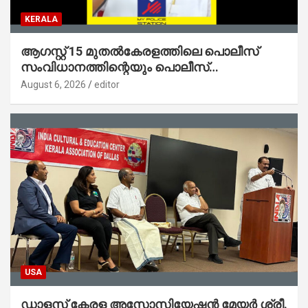
KERALA
ആഗസ്റ്റ് 15 മുതല്‍കേരളത്തിലെ പൊലീസ്
സംവിധാനത്തിന്റെയും പൊലീസ്
സ്റ്റേഷനുകളുടെയും മുഖഛായ മാറുകയാണ് :
August 6, 2026
editor
ആഭ്യന്തരമന്ത്രി ശ്രീ.രമേശ് ചെന്നിത്തല
USA
ഡാളസ് കേരള അസോസിയേഷൻ മേയർ ശ്രീ.