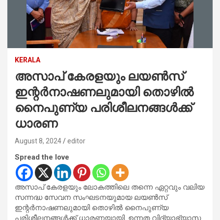
KERALA
അസാപ് കേരളയും ലയൺസ്
ഇന്റർനാഷണലുമായി തൊഴിൽ
നൈപുണ്യ പരിശീലനങ്ങൾക്ക്
ധാരണ
August 8, 2024
editor
Spread the love
അസാപ് കേരളയും ലോകത്തിലെ തന്നെ ഏറ്റവും വലിയ
സന്നദ്ധ സേവന സംഘടനയുമായ ലയൺസ്
ഇന്റർനാഷണലുമായി തൊഴിൽ നൈപുണ്യ
പരിശീലനങ്ങൾക്ക് ധാരണയായി. ഉന്നത വിദ്യാഭ്യാസ