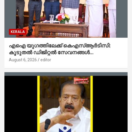
KERALA
എഐ യുഗത്തിലേക്ക് കെഎസ്ആർടിസി:
കൂടുതൽ ഡിജിറ്റൽ സേവനങ്ങൾ
ജനങ്ങളിലേക്കെത്തിക്കും – മന്ത്രി സി പി
August 6, 2026
editor
ജോൺ