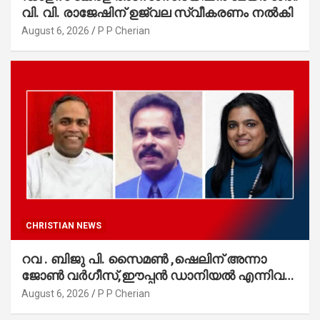
വി. വി. രാജേഷിന് ഉജ്വല സ്വീകരണം നൽകി
August 6, 2026
P P Cherian
CHRISTIAN NEWS
റവ . ബിജു പി. സൈമൺ ,ഷെലിന് അന്നാ
ജോൺ വർഗീസ്,ഈപ്പൻ ഡാനിയൽ എന്നിവർ
മാർത്തോമാ സഭാ കൗൺസിലിലേക്കു
August 6, 2026
P P Cherian
തിരഞ്ഞെടുക്കപ്പെട്ടു