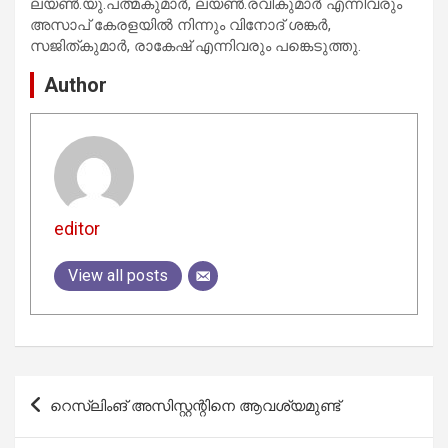
ലയൺ.യു.പത്മകുമാർ, ലയൺ.രവികുമാർ എന്നിവരും
അസാപ് കേരളയിൽ നിന്നും വിനോദ് ശങ്കർ,
സജിത്കുമാർ, രാകേഷ് എന്നിവരും പങ്കെടുത്തു.
Author
editor
View all posts
Post
റെസ്‌ലിംങ്‌ അസിസ്റ്റന്റിനെ ആവശ്യമുണ്ട്
navigation