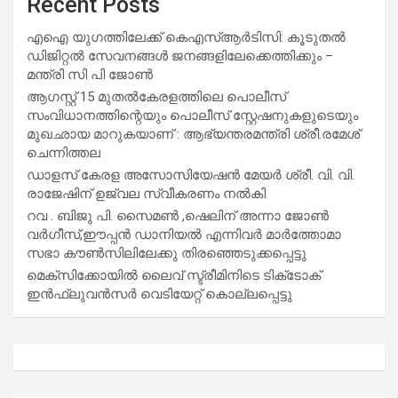
Recent Posts
എഐ യുഗത്തിലേക്ക് കെഎസ്ആർടിസി: കൂടുതൽ
ഡിജിറ്റൽ സേവനങ്ങൾ ജനങ്ങളിലേക്കെത്തിക്കും –
മന്ത്രി സി പി ജോൺ
ആഗസ്റ്റ് 15 മുതല്‍കേരളത്തിലെ പൊലീസ്
സംവിധാനത്തിന്റെയും പൊലീസ് സ്റ്റേഷനുകളുടെയും
മുഖഛായ മാറുകയാണ് : ആഭ്യന്തരമന്ത്രി ശ്രീ.രമേശ്
ചെന്നിത്തല
ഡാളസ് കേരള അസോസിയേഷൻ മേയർ ശ്രീ. വി. വി.
രാജേഷിന് ഉജ്വല സ്വീകരണം നൽകി
റവ . ബിജു പി. സൈമൺ ,ഷെലിന് അന്നാ ജോൺ
വർഗീസ്,ഈപ്പൻ ഡാനിയൽ എന്നിവർ മാർത്തോമാ
സഭാ കൗൺസിലിലേക്കു തിരഞ്ഞെടുക്കപ്പെട്ടു
മെക്സിക്കോയിൽ ലൈവ് സ്ട്രീമിനിടെ ടിക്‌ടോക്
ഇൻഫ്ലുവൻസർ വെടിയേറ്റ് കൊല്ലപ്പെട്ടു