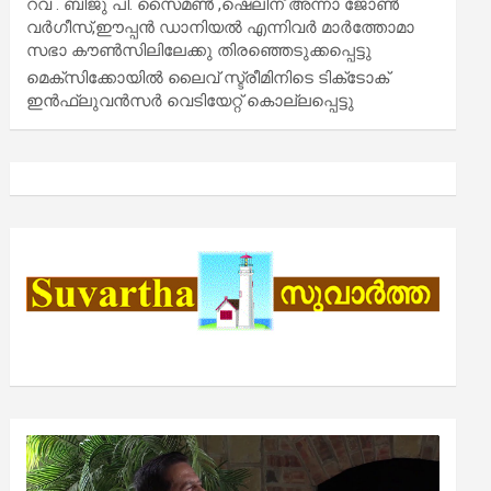
റവ . ബിജു പി. സൈമൺ ,ഷെലിന് അന്നാ ജോൺ
വർഗീസ്,ഈപ്പൻ ഡാനിയൽ എന്നിവർ മാർത്തോമാ
സഭാ കൗൺസിലിലേക്കു തിരഞ്ഞെടുക്കപ്പെട്ടു
മെക്സിക്കോയിൽ ലൈവ് സ്ട്രീമിനിടെ ടിക്‌ടോക്
ഇൻഫ്ലുവൻസർ വെടിയേറ്റ് കൊല്ലപ്പെട്ടു