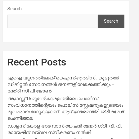
Search
Search
Recent Posts
എഐ യുഗത്തിലേക്ക് കെഎസ്ആർടിസി: കൂടുതൽ
ഡിജിറ്റൽ സേവനങ്ങൾ ജനങ്ങളിലേക്കെത്തിക്കും –
മന്ത്രി സി പി ജോൺ
ആഗസ്റ്റ് 15 മുതല്‍കേരളത്തിലെ പൊലീസ്
സംവിധാനത്തിന്റെയും പൊലീസ് സ്റ്റേഷനുകളുടെയും
മുഖഛായ മാറുകയാണ് : ആഭ്യന്തരമന്ത്രി ശ്രീ.രമേശ്
ചെന്നിത്തല
ഡാളസ് കേരള അസോസിയേഷൻ മേയർ ശ്രീ. വി. വി.
രാജേഷിന് ഉജ്വല സ്വീകരണം നൽകി