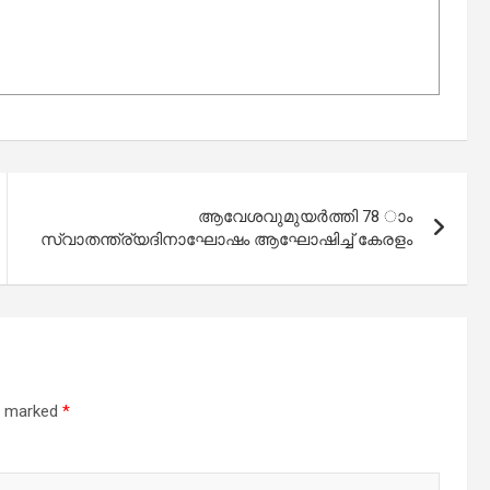
ആവേശവുമുയർത്തി 78 ാം
സ്വാതന്ത്ര്യദിനാഘോഷം ആഘോഷിച്ച് കേരളം
re marked
*