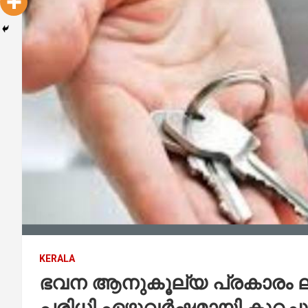
KERALA
ഭവന ആനുകൂല്യ പ്രകാരം ലഭി
പരിധി ഏഴുവർഷമായി കുറച്ചു