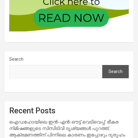
Search
Search
Recent Posts
ഐഡഹോയിലെ ഇൻ-എൻ-ഔട്ട് വെടിവെപ്പ്: ഭീകര
നിമിഷങ്ങളുടെ സിസിടിവി ദൃശ്യങ്ങൾ പുറത്ത്;
ആക്രമണത്തിന് പിന്നിലെ കാരണം ഇപ്പോഴും ദുരൂഹം