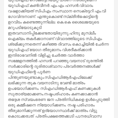
യുഡിഎഫ് കണ്‍വീനര്‍ എം.എം ഹസന്‍.വിവാദം
വഷളാക്കിയത് സിപിഎം സംസ്ഥാന സെക്രട്ടറി എം.വി
ഗോവിന്ദനാണ്. എന്തുകൊണ്ട് സ്‌ക്രീന്‍ഷോട്ടിന്റെ
ഉറവിടം കണ്ടെത്തുന്നില്ല. കെ.കെ ശൈലജയുടെ
മറുപടിയോടുകൂടി
ഇതവസാനിപ്പിക്കേണ്ടതായിരുന്നു.ഹിന്ദു മുസ്ലീം
ഐക്യം തകര്‍ക്കാനാണ് വിവാദത്തിലൂടെ സിപിഎം
ശ്രമിക്കുന്നതെന്ന് കഴിഞ്ഞ ദിവസം കൊച്ചിയില്‍ ചേര്‍ന്ന
യുഡിഎഫ് യോഗ തീരുമാനം വിശദീകരിക്കാന്‍
ഇന്ദിരാഭവനില്‍ വിളിച്ചു ചേര്‍ത്ത വാര്‍ത്താ
സമ്മേളനത്തില്‍ ഹസന്‍ പറഞ്ഞു.വയനാട് ദുരന്തില്‍
സര്‍ക്കാരിന്റെ ദുരിതാശ്വാസ പ്രവര്‍ത്തനങ്ങള്‍ക്ക്
യുഡിഎഫിന്റെ പൂര്‍ണ
പിന്തുണയുണ്ടാകും.സിഎംഡിആര്‍എഫിലേക്ക്
ലഭിക്കുന്ന തുക വയനാടിനു വേണ്ടി മാത്രം
ഉപയോഗിക്കണം. സിഎംഡിആര്‍എഫ് കണക്കുകള്‍
സുതാര്യമാക്കണം.നഷ്ടപരിഹാരം കണക്കാക്കാന്‍
തദ്ദേശ സ്വയംഭരണ ജന പ്രതിനിധികളെ ഉള്‍പ്പെടുത്തി
ഒരു കമ്മീഷനെ നിയോഗിക്കണം. നഷ്ട പരിഹാരം
തീരുമാനിക്കുന്നത് ഉദ്യോഗസ്ഥര്‍ക്ക് മാത്രം വിട്ടു
കൊടുക്കരുത്. പ്രതിപക്ഷത്തെക്കൂടി പുനരധിവാസ