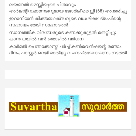
ലയണൽ മെസ്സിയുടെ പിതാവും
അർജന്റീന:മാനേജറുമായ ജോർജ് മെസ്സി (68) അന്തരിച്ചു
ഇറാനിയൻ കിക്ക്ബോക്സറുടെ വധശിക്ഷ: ട്രംപിന്റെ
സഹായം തേടി സഹോദരൻ
സാമ്പത്തിക വിദഗ്ധരുടെ കണക്കുകൂട്ടൽ തെറ്റിച്ചു;
കാനഡയിൽ വൻ തൊഴിൽ വർധന
കാർമൽ പെന്തക്കോസ്ത് ചർച്ച് കൺവെൻഷന്റെ രണ്ടാം
ദിനം; പാസ്റ്റർ റെജി മാത്യു വചനപ്രഘോഷണം നടത്തി