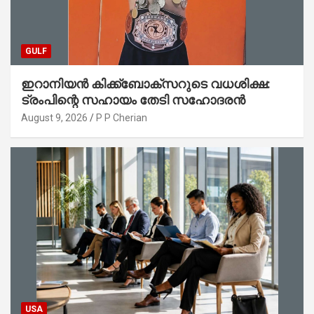
GULF
ഇറാനിയൻ കിക്ക്ബോക്സറുടെ വധശിക്ഷ:
ട്രംപിന്റെ സഹായം തേടി സഹോദരൻ
August 9, 2026
P P Cherian
USA