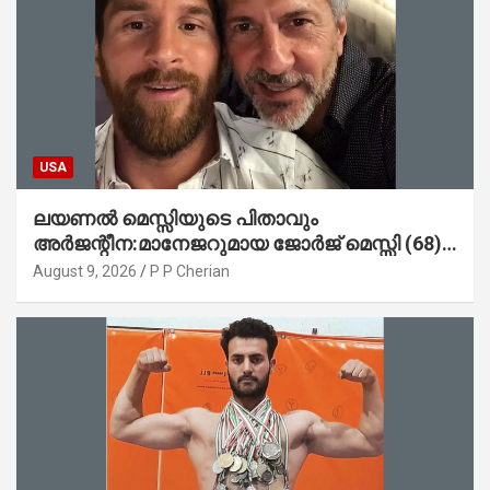
USA
ലയണൽ മെസ്സിയുടെ പിതാവും
അർജന്റീന:മാനേജറുമായ ജോർജ് മെസ്സി (68)
അന്തരിച്ചു
August 9, 2026
P P Cherian