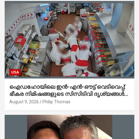
USA
ഐഡഹോയിലെ ഇൻ-എൻ-ഔട്ട് വെടിവെപ്പ്:
ഭീകര നിമിഷങ്ങളുടെ സിസിടിവി ദൃശ്യങ്ങൾ
പുറത്ത്; ആക്രമണത്തിന് പിന്നിലെ കാരണം
August 9, 2026
Philip Thomas
ഇപ്പോഴും ദുരൂഹം