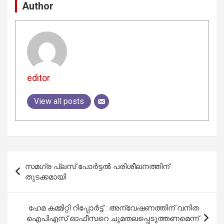
Author
editor
View all posts
Post
സമഗ്ര പ്ലസ് പോർട്ടൽ പരിശീലനത്തിന്
navigation
തുടക്കമായി
ഹേമ കമ്മിറ്റി റിപ്പോര്‍ട്ട് : അന്വേഷണത്തിന് വനിത
ഐപിഎസ് ഓഫീസറെ ചുമതലപ്പെടുത്തണമെന്ന്