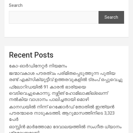
Search
Search
Recent Posts
കോ-ഓർഡിനേറ്റർ നിയമനം
ജന്മാവകാശ പൗരത്വം പരിമിതപ്പെടുത്തുന്ന പുതിയ
രണ്ട് എക്സിക്യൂട്ടീവ് ഉത്തരവുകളിൽ ട്രംപ് ഒപ്പുവെച്ചു
ഫ്ലോറിഡയിൽ 91 കാരൻ ഭാര്യയെ
വെടിവെച്ചുകൊന്നു; നഴ്സിങ് ഹോമിലാക്കില്ലെന്ന്
നൽകിയ വാഗ്ദാനം പാലിച്ചതായി മൊഴി
കാനഡയിൽ നിന്ന് റെക്കോർഡ് തോതിൽ ഇന്ത്യൻ
പൗരന്മാരെ നാടുകടത്തി; ആറുമാസത്തിനിടെ 3,323
പേർ
ഓസ്റ്റിൻ മാർത്തോമാ ദേവാലയത്തിൽ സംഗീത ധ്യാനം
ശ്രദ്ധേയമായി