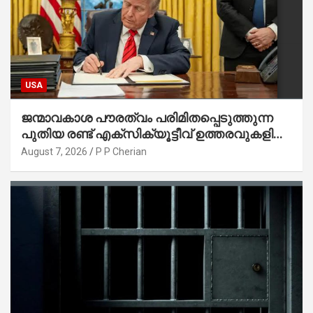
USA
ജന്മാവകാശ പൗരത്വം പരിമിതപ്പെടുത്തുന്ന
പുതിയ രണ്ട് എക്സിക്യൂട്ടീവ് ഉത്തരവുകളിൽ
ട്രംപ് ഒപ്പുവെച്ചു
August 7, 2026
P P Cherian