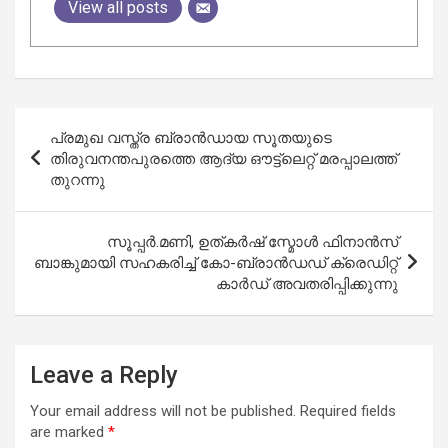
View all posts
Post
പ്രമുഖ വസ്ത്ര ബ്രാന്‍ഡായ സൂതയുടെ
navigation
തിരുവനന്തപുരത്തെ ആദ്യ ഔട്ട്‌ലെറ്റ് മരപ്പാലത്ത്
തുറന്നു
സൂപ്പർ.മണി, ഉത്കർഷ് സ്മോൾ ഫിനാൻസ്
ബാങ്കുമായി സഹകരിച്ച് കോ-ബ്രാൻഡഡ് ക്രെഡിറ്റ്
കാർഡ് അവതരിപ്പിക്കുന്നു
Leave a Reply
Your email address will not be published.
Required fields
are marked
*