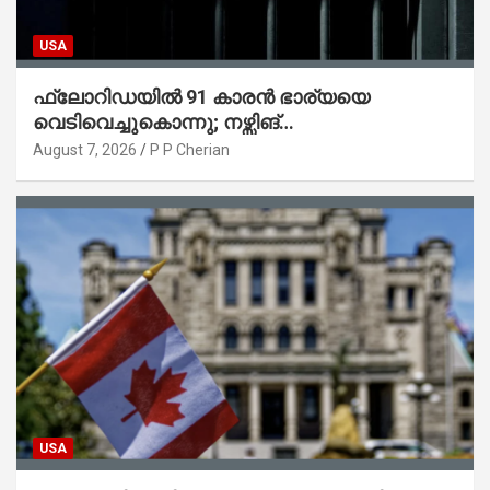
USA
ഫ്ലോറിഡയിൽ 91 കാരൻ ഭാര്യയെ
വെടിവെച്ചുകൊന്നു; നഴ്സിങ്
ഹോമിലാക്കില്ലെന്ന് നൽകിയ വാഗ്ദാനം
August 7, 2026
P P Cherian
പാലിച്ചതായി മൊഴി
USA