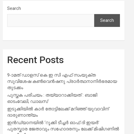
Search
Search
Recent Posts
9-ാമത് ഡാളസ് കെ ഇ സി എഫ് സംയുക്ത
സുവിശേഷ കൺവെൻഷനു പ്രാർത്ഥനാനിർഭരമായ
തുടക്കം
പുസ്തക പരിചയം : തയ്യാറാക്കിയത് : ബാജി
ഓടംവേലി, ഡാലസ്
ഇടുക്കിയിൽ കാർ തോട്ടിലേക്ക് മറിഞ്ഞ് യുവാവിന്
ദാരുണാന്ത്യം
ഇൻഡ്യാനയിൽ ‘റൂക്കി ടീച്ചർ ഓഫ് ദി ഇയർ’
പുരസ്കാര ജേതാവും സഹോദരനും ലേക്ക് മിഷിഗണിൽ