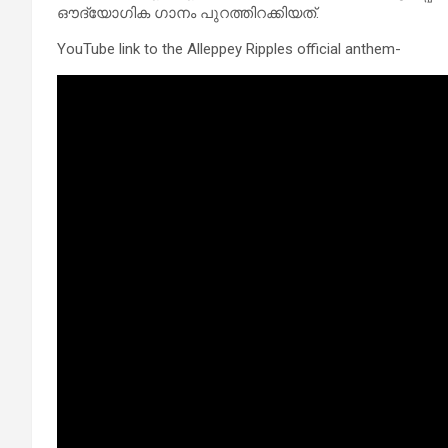
ഔദ്യോഗിക ഗാനം പുറത്തിറക്കിയത്.
YouTube link to the Alleppey Ripples official anthem-