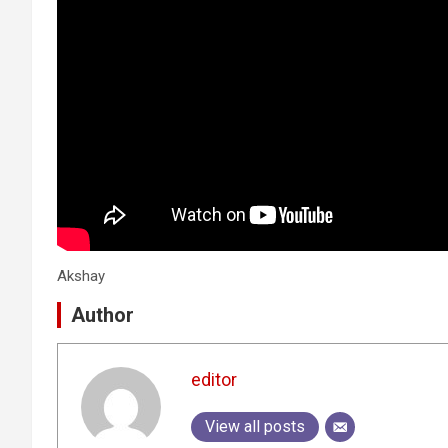
Akshay
Author
editor
View all posts