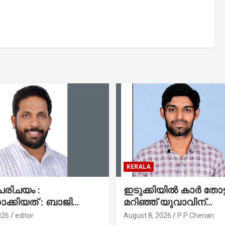
KERALA
പരിചയം :
ഇടുക്കിയിൽ കാർ തോട്ട
ക്കിയത് : ബാജി
മറിഞ്ഞ് യുവാവിന്
ി, ഡാലസ്
ദാരുണാന്ത്യം
026
editor
August 8, 2026
P P Cherian