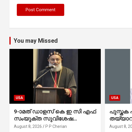
You may Missed
USA
USA
9-ാമത് ഡാളസ് കെ ഇ സി എഫ്
പുസ്തക 
സംയുക്ത സുവിശേഷ
തയ്യാറാ
കൺവെൻഷനു
ഓടംവേല
August 8, 2026
P P Cherian
August 8, 2