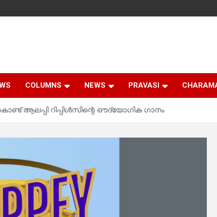
EWS
COLUMNS
NEWS
PRAVASI
CHARAM
്ട് ആലപ്പി റിപ്പിൾസിന്റെ ഔദ്യോഗിക ഗാനം