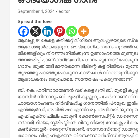
September 4, 2024
editor
Spread the love
ആലപ്പു ഴ: കേരള ക്രിക്കറ്റ് ലീഗിലെ ആലപ്പുഴയുടെ സ്വന്
ആവേശമുൾകൊള്ളുന്ന ഔദ്യോഗിക ഗാനം പുറത്തിറക്കി
തീരങ്ങളിലും നിറഞ്ഞുനിൽക്കുന്ന ഉത്സാഹത്തെ മുണ്ടുടുത്
അവതരിപ്പിച്ചാണ് ഔദ്യോഗിക ഗാനം മുന്നോട്ട് പോകു
ഗാനം, തൂക്കിയടി മാത്രമെന്ന ടീമിന്റെ കളിരീതിയും മുന്നോട
തുഴഞ്ഞു പാഞ്ഞുപോകുന്ന കാഴ്‌ചകൾ നിറഞ്ഞുനിക്കുന
ആരാധകനും ഒരുപോലെ സന്തോഷം പകരുന്നതാണ്.
ബി. കെ. ഹരിനാരായണൻ വരികളെഴുതി ബി. മുരളി കൃഷ്ണ 
യാസീൻ നിസാറും ബി. മുരളി കൃഷ്ണനും ചേർന്നാണ്. വിന
ഛായാഗ്രഹണം നിർവ്വഹിച്ച ഗാനത്തിൽ പ്രമുഖ ഇൻഫ
എൻആർഡി, അഖിൽ ഷാ എന്നിവരും അഭിനയിക്കുന്നുണ
എഫ് എക്സ് ഫിലിം ഫാക്ടറി, കോൺസെപ്റ്റ് & ഡിസൈൻ-
സ്വാമി, ദിവ്യ, സ്ക്രിപ്റ്റിംഗ്- വിനു വിജയ്, നോക്റ്
കൺട്രോളർ- ടൈറ്റസ് ജോൺ, അസോസിയേറ്റ് ഡയറക്ടർ
കാവാലം, വിഎഫ്എക്സ്- വിനെക്സ് വർഗീസ്. ആലപ്പി