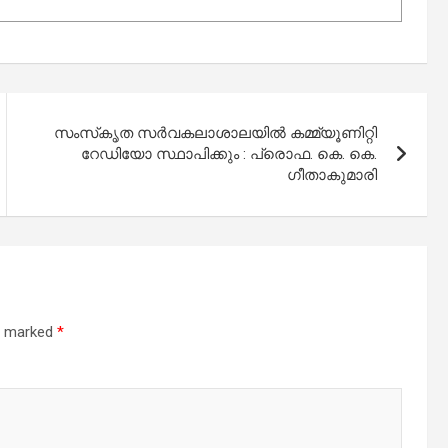
സംസ്‌കൃത സർവകലാശാലയിൽ കമ്മ്യൂണിറ്റി
റേഡിയോ സ്ഥാപിക്കും : പ്രൊഫ. കെ. കെ.
ഗീതാകുമാരി
re marked
*