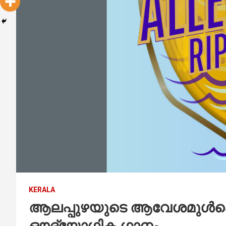
KERALA
ആലപ്പുഴയുടെ ആവേശമുൾകൊണ്
ഔദ്യോഗിക ഗാനം