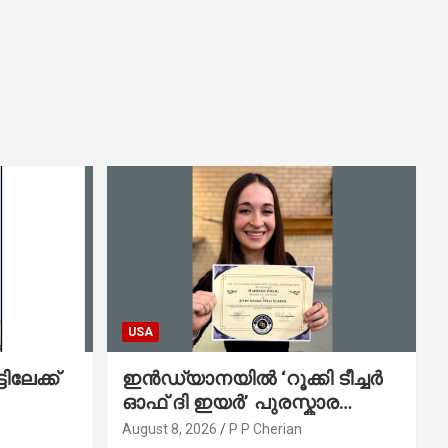
USA
ിലേക്ക്
ഇൻഡ്യാനയിൽ ‘റൂക്കി ടീച്ചർ
ഓഫ് ദി ഇയർ’ പുരസ്കാര
ജേതാവും സഹോദരനും ലേക്ക്
August 8, 2026
P P Cherian