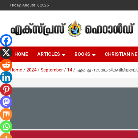
Skip
Friday, August 7, 2026
to
content
Malayalam Christian News
Express Herald –
HOME
ARTICLES
BOOKS
CHRISTIAN N
Malayalam Christian
Home
2024
September
14
എഐ സാങ്കേതികവിദ്യയോടെ
News