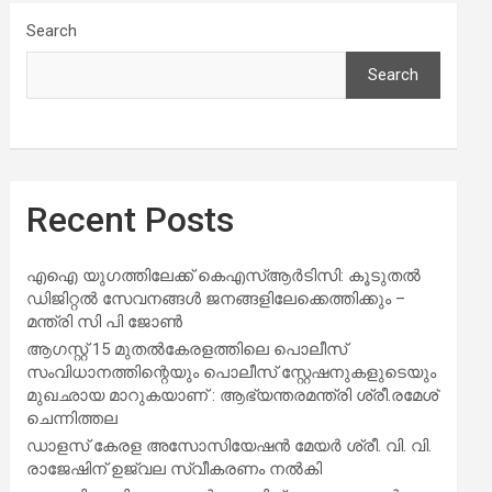
Search
Search
Recent Posts
എഐ യുഗത്തിലേക്ക് കെഎസ്ആർടിസി: കൂടുതൽ
ഡിജിറ്റൽ സേവനങ്ങൾ ജനങ്ങളിലേക്കെത്തിക്കും –
മന്ത്രി സി പി ജോൺ
ആഗസ്റ്റ് 15 മുതല്‍കേരളത്തിലെ പൊലീസ്
സംവിധാനത്തിന്റെയും പൊലീസ് സ്റ്റേഷനുകളുടെയും
മുഖഛായ മാറുകയാണ് : ആഭ്യന്തരമന്ത്രി ശ്രീ.രമേശ്
ചെന്നിത്തല
ഡാളസ് കേരള അസോസിയേഷൻ മേയർ ശ്രീ. വി. വി.
രാജേഷിന് ഉജ്വല സ്വീകരണം നൽകി