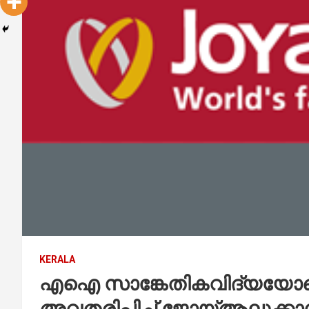
KERALA
എഐ സാങ്കേതികവിദ്യയോടെ
അവതരിപ്പിച്ച് ജോയ്ആലുക്കാ