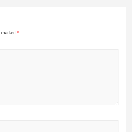
re marked
*