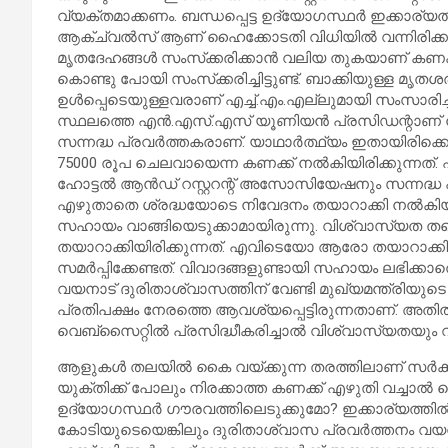
വ്യക്തമാക്കണം. ബന്ധപ്പെട്ട ഉദ്യോഗസ്ഥര്‍ ഇക്കാര്യത
ആക്ച്വല്‍സ് ആണ് ഹൈക്കോടതി വിധിയില്‍ വന്നിരിക്
മൃതദേഹങ്ങള്‍ സംസ്‌ക്കരിക്കാന്‍ വലിയ തുകയാണ് കണക്കാ
കൊണ്ടു പോയി സംസ്‌ക്കരിച്ചിട്ടുണ്ട്. ബാക്കിയുള്ള മൃത
ഉള്‍പ്പെടെയുള്ളവരാണ് എച്ച്.എം.എല്ലുമായി സംസാരിച്
സ്ഥലത്തെ എന്‍.എസ്.എസ് യൂണിയന്‍ പ്രസിഡന്റാണ് നല്
സന്നദ്ധ പ്രവര്‍ത്തകരാണ്. യാഥാര്‍ത്ഥ്യം ഇതായിരിക്കെ
75000 രൂപ ചെലവായെന്ന കണക്ക് നല്‍കിയിരിക്കുന്നത്. എ
ഹോട്ടല്‍ ആന്‍ഡ് റസ്റ്ററന്റ് അസോസിയേഷനും സന്നദ്ധ 
എഴുതാതെ ശ്രദ്ധയോടെ നിവേദനം തയാറാക്കി നല്‍കിയിരുന്
സഹായം വാങ്ങിയെടുക്കാമായിരുന്നു. വിശ്വാസ്യത തന്
തയാറാക്കിയിരിക്കുന്നത്. എവിടെയോ ആരോ തയാറാക്കിയ
സമര്‍പ്പിക്കേണ്ടത്. വിവാദങ്ങളുണ്ടായി സഹായം ലഭിക്
വയനാട് ദുരിതാശ്വാസത്തിന് വേണ്ടി മുഖ്യമന്ത്രിയുട
പ്രതിപക്ഷം നേരത്തെ ആവശ്യപ്പെട്ടിരുന്നതാണ്. അതില്
വെബ്‌സൈറ്റില്‍ പ്രസിദ്ധീകരിച്ചാല്‍ വിശ്വാസ്യതയും വര
ആളുകള്‍ തലയില്‍ കൈ വയ്ക്കുന്ന തരത്തിലാണ് സര്‍ക്
യുക്തിക്ക് പോലും നിരക്കാത്ത കണക്ക് എഴുതി വച്ചാല്‍ മെ
ഉദ്യോഗസ്ഥര്‍ ഗൗരവത്തിലെടുക്കുമോ? ഇക്കാര്യത്തില്‍
കോടിയുടെയെങ്കിലും ദുരിതാശ്വാസ പ്രവര്‍ത്തനം വയനാട്ടി