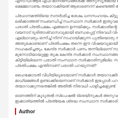
എസ്.ഡി.ആര്‍.എഫ് മാനദണ്ഡങ്ങള്‍ക്ക് അനുസൃതമായ മെമ
മെമ്മോറാണ്ടം തയാറാക്കിയത് ആരാണെന്ന് കണ്ടെത്തി 
പ്രധാനമന്ത്രിയെ സന്ദര്‍ശിച്ച ശേഷം ധനസഹായം കിട്ടു
ലഭിക്കാത്തത് സംബന്ധിച്ച് സംസ്ഥാന സര്‍ക്കാര്‍ ഇതുവര
പരാതി പ്രതിപക്ഷം എങ്ങനെ ഉന്നയിക്കും. സര്‍ക്കാരിന്റെ 
വയനാട് ദുരിതാശ്വാസവുമായി ബന്ധപ്പെട്ട് നിരവധി വിഷയങ്
എല്ലാവരും ഒന്നിച്ച് നിന്ന് സഹായിക്കുന്ന പുതിയൊരു സം
അതുകൊണ്ടാണ് പ്രതിപക്ഷം തന്നെ ഈ വിഷയവുമായി ബന്ധപ
സഹകരിച്ചതും. കേന്ദ്ര സര്‍ക്കാര്‍ പണം തന്നില്ലെന്
മുന്നോടിയായുള്ള തുക കേന്ദ്ര സര്‍ക്കാര്‍ സംസ്ഥാനങ്ങള്‍ക്
കിട്ടിയില്ലെന്ന പരാതി സംസ്ഥാന സര്‍ക്കാരിനുമില്ല. 
പ്രതിപക്ഷം എന്തിനാണ് പരാതി പറയുന്നത്?
ഹൈക്കോടതി വിധിയിലൂടെയാണ് സര്‍ക്കാര്‍ തയാറാക്കിയ 
മാധ്യമങ്ങള്‍ ഉണ്ടാക്കിയെന്നാണ് സര്‍ക്കാര്‍ ഇപ്പോള്‍
തയാറാക്കുന്നതെങ്കില്‍ അതില്‍ നിരവധി പാളിച്ചകളുണ്ട്.
ഓണത്തിന് കൂടുതല്‍ സ്‌പെഷല്‍ ട്രെയിനുകള്‍ അനുവദിക
ഇക്കാര്യത്തില്‍ പ്രത്യേക ശ്രദ്ധ സംസ്ഥാന സര്‍ക്കാര
Author