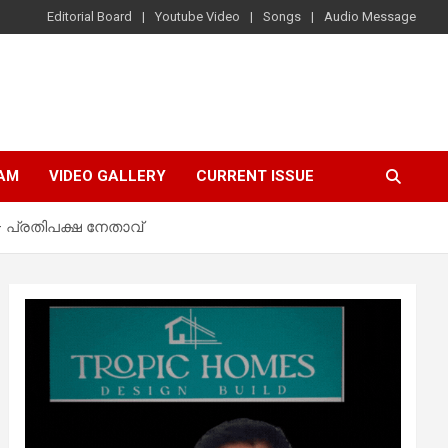
Editorial Board
Youtube Video
Songs
Audio Message
AM
VIDEO GALLERY
CURRENT ISSUE
– പ്രതിപക്ഷ നേതാവ്