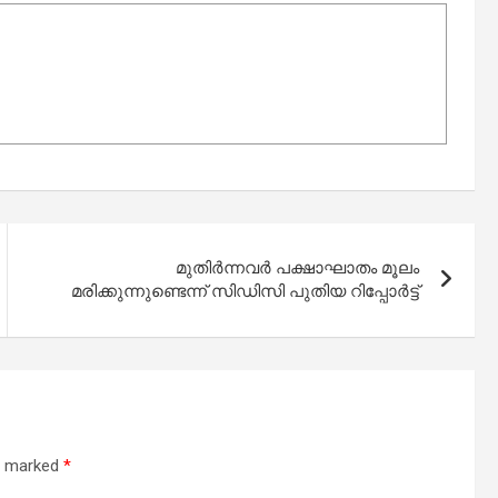
മുതിർന്നവർ പക്ഷാഘാതം മൂലം
മരിക്കുന്നുണ്ടെന്ന് സിഡിസി പുതിയ റിപ്പോർട്ട്
re marked
*