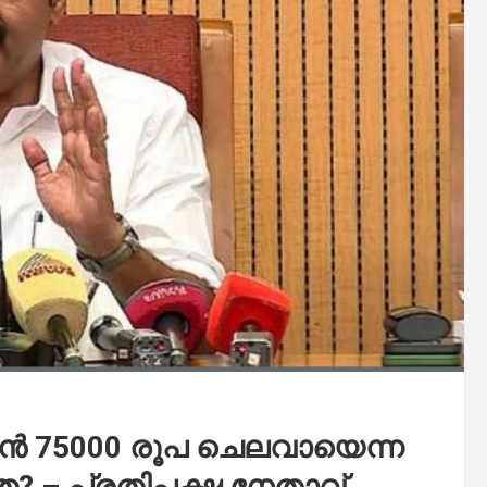
ാന്‍ 75000 രൂപ ചെലവായെന്ന
ത? – പ്രതിപക്ഷ നേതാവ്