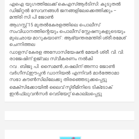
എഐ യുഗത്തിലേക്ക് കെഎസ്ആർടിസി: കൂടുതൽ
ഡിജിറ്റൽ സേവനങ്ങൾ ജനങ്ങളിലേക്കെത്തിക്കും –
മന്ത്രി സി പി ജോൺ
ആഗസ്റ്റ് 15 മുതല്‍കേരളത്തിലെ പൊലീസ്
സംവിധാനത്തിന്റെയും പൊലീസ് സ്റ്റേഷനുകളുടെയും
മുഖഛായ മാറുകയാണ് : ആഭ്യന്തരമന്ത്രി ശ്രീ.രമേശ്
ചെന്നിത്തല
ഡാളസ് കേരള അസോസിയേഷൻ മേയർ ശ്രീ. വി. വി.
രാജേഷിന് ഉജ്വല സ്വീകരണം നൽകി
റവ . ബിജു പി. സൈമൺ ,ഷെലിന് അന്നാ ജോൺ
വർഗീസ്,ഈപ്പൻ ഡാനിയൽ എന്നിവർ മാർത്തോമാ
സഭാ കൗൺസിലിലേക്കു തിരഞ്ഞെടുക്കപ്പെട്ടു
മെക്സിക്കോയിൽ ലൈവ് സ്ട്രീമിനിടെ ടിക്‌ടോക്
ഇൻഫ്ലുവൻസർ വെടിയേറ്റ് കൊല്ലപ്പെട്ടു