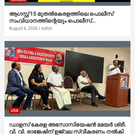
ആഗസ്റ്റ് 15 മുതല്‍കേരളത്തിലെ പൊലീസ്
സംവിധാനത്തിന്റെയും പൊലീസ്
സ്റ്റേഷനുകളുടെയും മുഖഛായ മാറുകയാണ് :
August 6, 2026
editor
ആഭ്യന്തരമന്ത്രി ശ്രീ.രമേശ് ചെന്നിത്തല
USA
ഡാളസ് കേരള അസോസിയേഷൻ മേയർ ശ്രീ.
വി. വി. രാജേഷിന് ഉജ്വല സ്വീകരണം നൽകി