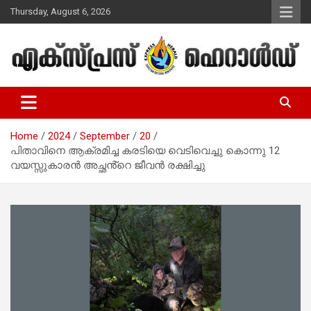
Skip
Thursday, August 6, 2026
to
content
Malayalam Christian News
Express Herald – Malayalam
Christian News
Home
2024
September
20
പിതാവിനെ ആക്രമിച്ച കരടിയെ വെടിവെച്ചു കൊന്നു 12
വയസ്സുകാരൻ അച്ഛൻ്റെ ജീവൻ രക്ഷിച്ചു