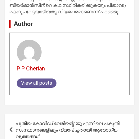
ബീയർമാൻസിൻ്റെ കഥ സ്ഥിരീകരിക്കുകയും പിതാവും
മകനും വേട്ടയാടിയതു നിയമപരമാണെന്ന് പറഞ്ഞു.
Author
P P Cherian
View all posts
Post
പുതിയ കോവിഡ് വേരിയന്റ് യു.എസിലെ പകുതി
navigation
സംസ്ഥാനങ്ങളിലും വ്യാപിച്ചതായി ആരോഗ്യ
വൃത്തങ്ങള്‍