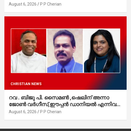
August 6, 2026
P P Cherian
CHRISTIAN NEWS
റവ . ബിജു പി. സൈമൺ ,ഷെലിന് അന്നാ
ജോൺ വർഗീസ്,ഈപ്പൻ ഡാനിയൽ എന്നിവർ
മാർത്തോമാ സഭാ കൗൺസിലിലേക്കു
August 6, 2026
P P Cherian
തിരഞ്ഞെടുക്കപ്പെട്ടു