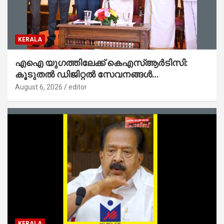
KERALA
എഐ യുഗത്തിലേക്ക് കെഎസ്ആർടിസി:
കൂടുതൽ ഡിജിറ്റൽ സേവനങ്ങൾ
ജനങ്ങളിലേക്കെത്തിക്കും – മന്ത്രി സി പി
August 6, 2026
editor
ജോൺ
KERALA