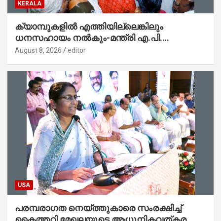
KERALA
ക്യാമ്പുകളിൽ എത്തിയില്ലെങ്കിലും
ധനസഹായം നൽകും-മന്ത്രി എ.പി.
അനിൽകുമാർ
August 8, 2026
editor
USA
പരമ്പരാഗത നെയ്ത്തുകാരെ സംരക്ഷിച്ച്
കൈത്തറി മേഖലയുടെ ആധുനികവത്കരണം