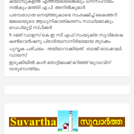
ക്യാമ്പുകളിൽ എത്തിയില്ലെങ്കിലും ധനസഹായം
നൽകും-മന്ത്രി എ.പി. അനിൽകുമാർ
പരമ്പരാഗത നെയ്ത്തുകാരെ സംരക്ഷിച്ച് കൈത്തറി
മേഖലയുടെ ആധുനികവത്കരണം സാധ്യമാക്കും :
ഡെപ്യൂട്ടി സ്പീക്കർ
9-ാമത് ഡാളസ് കെ ഇ സി എഫ് സംയുക്ത സുവിശേഷ
കൺവെൻഷനു പ്രാർത്ഥനാനിർഭരമായ തുടക്കം
പുസ്തക പരിചയം : തയ്യാറാക്കിയത് : ബാജി ഓടംവേലി,
ഡാലസ്
ഇടുക്കിയിൽ കാർ തോട്ടിലേക്ക് മറിഞ്ഞ് യുവാവിന്
ദാരുണാന്ത്യം