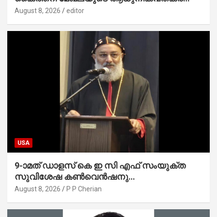
സാധ്യമാക്കും : ഡെപ്യൂട്ടി സ്പീക്കർ
August 8, 2026
editor
USA
9-ാമത് ഡാളസ് കെ ഇ സി എഫ് സംയുക്ത
സുവിശേഷ കൺവെൻഷനു
പ്രാർത്ഥനാനിർഭരമായ തുടക്കം
August 8, 2026
P P Cherian