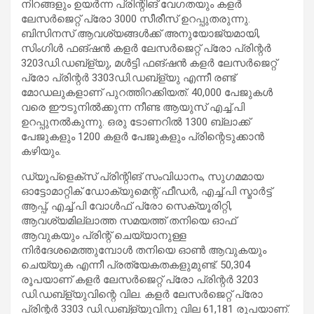
നിറങ്ങളും ഉയർന്ന പ്രിന്റിങ് വേഗതയും കളർ
ലേസർജെറ്റ് പ്രോ 3000 സീരീസ് ഉറപ്പുതരുന്നു.
ബിസിനസ് ആവശ്യങ്ങൾക്ക് അനുയോജ്യമായി,
സിംഗിൾ ഫങ്ഷൻ കളർ ലേസർജെറ്റ് പ്രോ പ്രിന്റർ
3203ഡി.ഡബ്ള്യു, മൾട്ടി ഫങ്ഷൻ കളർ ലേസർജെറ്റ്
പ്രോ പ്രിന്റർ 3303ഡി.ഡബ്ള്യു എന്നീ രണ്ട്
മോഡലുകളാണ് പുറത്തിറക്കിയത്. 40,000 പേജുകൾ
വരെ ഈടുനിൽക്കുന്ന നീണ്ട ആയുസ് എച്ച്.പി
ഉറപ്പുനൽകുന്നു. ഒരു ടോണറിൽ 1300 ബ്ലാക്ക്
പേജുകളും 1200 കളർ പേജുകളും പ്രിന്റെടുക്കാൻ
കഴിയും.
ഡ്യൂപ്ളെക്സ് പ്രിന്റിങ് സംവിധാനം, സുഗമമായ
ഓട്ടോമാറ്റിക് ഡോക്യുമെന്റ് ഫീഡർ, എച്ച്.പി സ്മാർട്ട്
ആപ്പ്, എച്ച്.പി വോൾഫ് പ്രോ സെക്യൂരിറ്റി,
ആവശ്യമില്ലാത്ത സമയത്ത് തനിയെ ഓഫ്
ആവുകയും പ്രിന്റ് ചെയ്യാനുള്ള
നിർദേശമെത്തുമ്പോൾ തനിയെ ഓൺ ആവുകയും
ചെയ്യുക എന്നീ പ്രത്യേകതകളുമുണ്ട്. 50,304
രൂപയാണ് കളർ ലേസർജെറ്റ് പ്രോ പ്രിന്റർ 3203
ഡി.ഡബ്ള്യുവിന്റെ വില. കളർ ലേസർജെറ്റ് പ്രോ
പ്രിന്റർ 3303 ഡി.ഡബ്ള്യുവിനു വില 61,181 രൂപയാണ്.