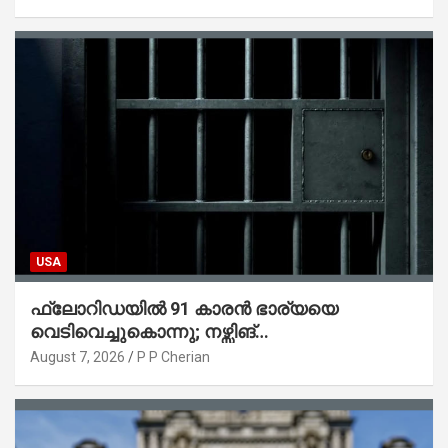
USA
ഫ്ലോറിഡയിൽ 91 കാരൻ ഭാര്യയെ
വെടിവെച്ചുകൊന്നു; നഴ്സിങ്
ഹോമിലാക്കില്ലെന്ന് നൽകിയ വാഗ്ദാനം
August 7, 2026
P P Cherian
പാലിച്ചതായി മൊഴി