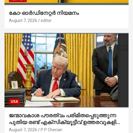
കോ-ഓർഡിനേറ്റർ നിയമനം
August 7, 2026
editor
USA
ജന്മാവകാശ പൗരത്വം പരിമിതപ്പെടുത്തുന്ന
പുതിയ രണ്ട് എക്സിക്യൂട്ടീവ് ഉത്തരവുകളിൽ
ട്രംപ് ഒപ്പുവെച്ചു
August 7, 2026
P P Cherian