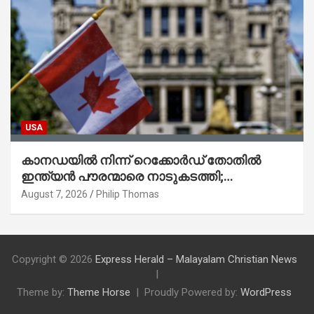
USA
കാനഡയിൽ നിന്ന് റെക്കോർഡ് തോതിൽ
ഇന്ത്യൻ പൗരന്മാരെ നാടുകടത്തി;
ആറുമാസത്തിനിടെ 3,323 പേർ
August 7, 2026
Philip Thomas
Copyright © 2026
Express Herald – Malayalam Christian News
Theme by:
Theme Horse
Proudly Powered by:
WordPress