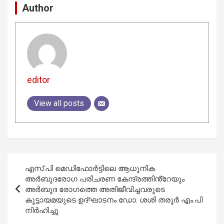
Author
editor
View all posts
Post
എസ്.പി മെഡിഫോർട്ടിലെ ആധുനിക
navigation
അർബുദരോഗ പരിചരണ കേന്ദ്രത്തിൻ്റേയും
അർബുദ രോഗത്തെ അതിജീവിച്ചവരുടെ
കൂട്ടായമയുടെ ഉദ്ഘാടനം ഡോ. ശശി തരൂർ എം.പി
നിർഹിച്ചു