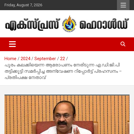
Skip
Friday, August 7, 2026
to
content
Malayalam Christian News
Express Herald – Malayalam
Christian News
Home
2024
September
22
പൂരം കലക്കിയെന്ന ആരോപണം നേരിടുന്ന എ.ഡി.ജി.പി
തട്ടിക്കൂട്ടി സമര്‍പ്പിച്ച അന്വേഷണ റിപ്പോര്‍ട്ട് പ്രഹസനം –
പ്രതിപക്ഷ നേതാവ്