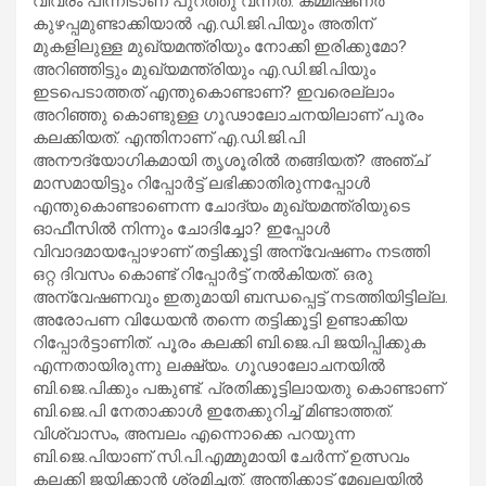
വിവരം പിന്നീടാണ് പുറത്തു വന്നത്. കമ്മിഷണര്‍
കുഴപ്പമുണ്ടാക്കിയാല്‍ എ.ഡി.ജി.പിയും അതിന്
മുകളിലുള്ള മുഖ്യമന്ത്രിയും നോക്കി ഇരിക്കുമോ?
അറിഞ്ഞിട്ടും മുഖ്യമന്ത്രിയും എ.ഡി.ജി.പിയും
ഇടപെടാത്തത് എന്തുകൊണ്ടാണ്? ഇവരെല്ലാം
അറിഞ്ഞു കൊണ്ടുള്ള ഗൂഢാലോചനയിലാണ് പൂരം
കലക്കിയത്. എന്തിനാണ് എ.ഡി.ജി.പി
അനൗദ്യോഗികമായി തൃശൂരില്‍ തങ്ങിയത്? അഞ്ച്
മാസമായിട്ടും റിപ്പോര്‍ട്ട് ലഭിക്കാതിരുന്നപ്പോള്‍
എന്തുകൊണ്ടാണെന്ന ചോദ്യം മുഖ്യമന്ത്രിയുടെ
ഓഫീസില്‍ നിന്നും ചോദിച്ചോ? ഇപ്പോള്‍
വിവാദമായപ്പോഴാണ് തട്ടിക്കൂട്ടി അന്വേഷണം നടത്തി
ഒറ്റ ദിവസം കൊണ്ട് റിപ്പോര്‍ട്ട് നല്‍കിയത്. ഒരു
അന്വേഷണവും ഇതുമായി ബന്ധപ്പെട്ട് നടത്തിയിട്ടില്ല.
അരോപണ വിധേയന്‍ തന്നെ തട്ടിക്കൂട്ടി ഉണ്ടാക്കിയ
റിപ്പോര്‍ട്ടാണിത്. പൂരം കലക്കി ബി.ജെ.പി ജയിപ്പിക്കുക
എന്നതായിരുന്നു ലക്ഷ്യം. ഗൂഢാലോചനയില്‍
ബി.ജെ.പിക്കും പങ്കുണ്ട്. പ്രതിക്കൂട്ടിലായതു കൊണ്ടാണ്
ബി.ജെ.പി നേതാക്കാള്‍ ഇതേക്കുറിച്ച് മിണ്ടാത്തത്.
വിശ്വാസം, അമ്പലം എന്നൊക്കെ പറയുന്ന
ബി.ജെ.പിയാണ് സി.പി.എമ്മുമായി ചേര്‍ന്ന് ഉത്സവം
കലക്കി ജയിക്കാന്‍ ശ്രമിച്ചത്. അന്തിക്കാട് മേഖലയില്‍