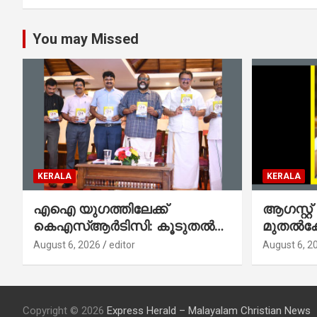
You may Missed
KERALA
KERALA
എഐ യുഗത്തിലേക്ക്
ആഗസ്റ്റ്
കെഎസ്ആർടിസി: കൂടുതൽ
മുതല്‍
ഡിജിറ്റൽ സേവനങ്ങൾ
സംവിധാ
August 6, 2026
editor
August 6, 2
ജനങ്ങളിലേക്കെത്തിക്കും –
പൊലീസ്
മന്ത്രി സി പി ജോൺ
മുഖഛായ
ആഭ്യന്ത
ചെന്നിത
Copyright © 2026
Express Herald – Malayalam Christian News