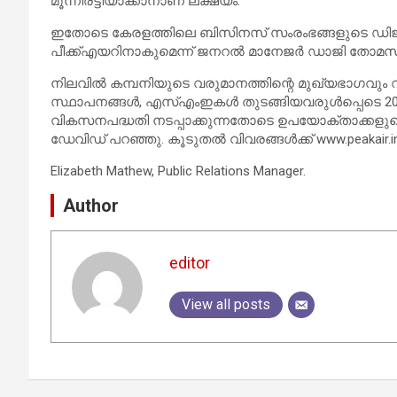
മൂന്നിരട്ടിയാക്കാനാണ് ലക്ഷ്യം.
ഇതോടെ കേരളത്തിലെ ബിസിനസ് സംരംഭങ്ങളുടെ ഡിജിറ്റ
പീക്ക്എയറിനാകുമെന്ന് ജനറല്‍ മാനേജര്‍ ഡാജി തോമസ
നിലവില്‍ കമ്പനിയുടെ വരുമാനത്തിന്റെ മുഖ്യഭാഗവും വരുന
സ്ഥാപനങ്ങള്‍, എസ്എംഇകള്‍ തുടങ്ങിയവരുള്‍പ്പെടെ 2
വികസനപദ്ധതി നടപ്പാക്കുന്നതോടെ ഉപയോക്താക്കളുടെ എണ്
ഡേവിഡ് പറഞ്ഞു. കൂടുതല്‍ വിവരങ്ങള്‍ക്ക് www.peakair.i
Elizabeth Mathew, Public Relations Manager.
Author
editor
View all posts