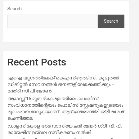
Search
Search
Recent Posts
എഐ യുഗത്തിലേക്ക് കെഎസ്ആർടിസി: കൂടുതൽ
ഡിജിറ്റൽ സേവനങ്ങൾ ജനങ്ങളിലേക്കെത്തിക്കും –
മന്ത്രി സി പി ജോൺ
ആഗസ്റ്റ് 15 മുതല്‍കേരളത്തിലെ പൊലീസ്
സംവിധാനത്തിന്റെയും പൊലീസ് സ്റ്റേഷനുകളുടെയും
മുഖഛായ മാറുകയാണ് : ആഭ്യന്തരമന്ത്രി ശ്രീ.രമേശ്
ചെന്നിത്തല
ഡാളസ് കേരള അസോസിയേഷൻ മേയർ ശ്രീ. വി. വി.
രാജേഷിന് ഉജ്വല സ്വീകരണം നൽകി