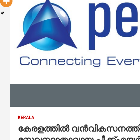
KERALA
കേരളത്തില്‍ വന്‍വികസനത്തിന് 
സേവനദാതാവായ പീക്ക്എയര്