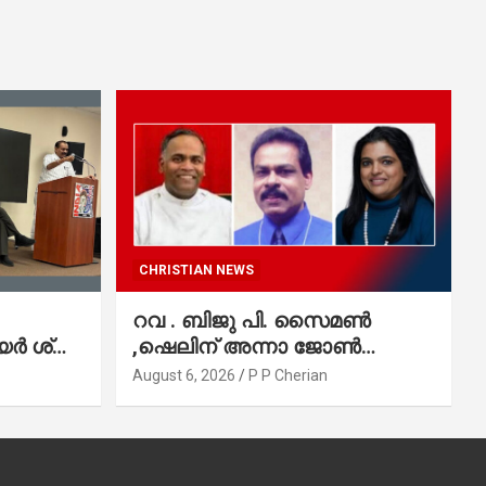
CHRISTIAN NEWS
റവ . ബിജു പി. സൈമൺ
 ശ്രീ.
,ഷെലിന് അന്നാ ജോൺ
്വല
വർഗീസ്,ഈപ്പൻ ഡാനിയൽ
August 6, 2026
P P Cherian
എന്നിവർ മാർത്തോമാ സഭാ
കൗൺസിലിലേക്കു
തിരഞ്ഞെടുക്കപ്പെട്ടു