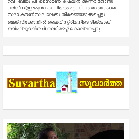
റവ . ബിജു പി. സൈമൺ ,ഷെലിന് അന്നാ ജോൺ
വർഗീസ്,ഈപ്പൻ ഡാനിയൽ എന്നിവർ മാർത്തോമാ
സഭാ കൗൺസിലിലേക്കു തിരഞ്ഞെടുക്കപ്പെട്ടു
മെക്സിക്കോയിൽ ലൈവ് സ്ട്രീമിനിടെ ടിക്‌ടോക്
ഇൻഫ്ലുവൻസർ വെടിയേറ്റ് കൊല്ലപ്പെട്ടു