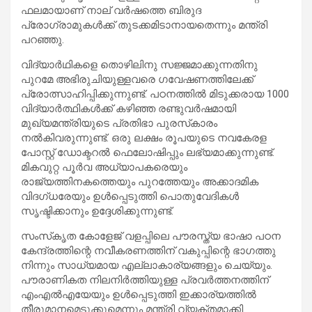
ഫലമായാണ് നാല് വർഷത്തെ ബിരുദ
പ്രോഗ്രാമുകൾക്ക് തുടക്കമിടാനായതെന്നും മന്ത്രി
പറഞ്ഞു.
വിദ്യാർഥികളെ തൊഴിലിനു സജ്ജമാക്കുന്നതിനു
പുറമേ അഭിരുചിയുള്ളവരെ ഗവേഷണത്തിലേക്ക്
പ്രോത്സാഹിപ്പിക്കുന്നുണ്ട്. പഠനത്തിൽ മിടുക്കരായ 1000
വിദ്യാർത്ഥികൾക്ക് കഴിഞ്ഞ രണ്ടുവർഷമായി
മുഖ്യമന്ത്രിയുടെ പ്രതിഭാ പുരസ്‌കാരം
നൽകിവരുന്നുണ്ട്. ഒരു ലക്ഷം രൂപയുടെ നവകേരള
പോസ്റ്റ് ഡോക്ടറൽ ഫെലോഷിപ്പും ലഭ്യമാക്കുന്നുണ്ട്.
മികവുറ്റ പൂർവ അധ്യാപകരെയും
രാജ്യത്തിനകത്തെയും പുറത്തേയും അക്കാദമിക
വിദഗ്ധരേയും ഉൾപ്പെടുത്തി പൊതുവേദികൾ
സൃഷ്ടിക്കാനും ഉദ്ദേശിക്കുന്നുണ്ട്.
സംസ്‌കൃത കോളേജ് വളപ്പിലെ പൗരസ്ത്യ ഭാഷാ പഠന
കേന്ദ്രത്തിന്റെ നവീകരണത്തിന് വകുപ്പിന്റെ ഭാഗത്തു
നിന്നും സാധ്യമായ എല്ലാകാര്യങ്ങളും ചെയ്യും.
പൗരാണികത നിലനിർത്തിയുള്ള പ്രവർത്തനത്തിന്
എംഎൽഎയേയും ഉൾപ്പെടുത്തി ഇക്കാര്യത്തിൽ
തീരുമാനമെടുക്കുമെന്നും മന്ത്രി വ്യക്തമാക്കി.