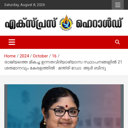
Skip
Saturday, August 8, 2026
to
content
Malayalam Christian News
Express Herald – Malayalam
Christian News
Home
2024
October
16
രാജ്യത്തെ മികച്ച ഉന്നതവിദ്യാഭ്യാസ സ്ഥാപനങ്ങളിൽ 21
ശതമാനവും കേരളത്തിൽ : മന്ത്രി ഡോ. ആർ ബിന്ദു