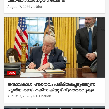
കോ-ഓർഡിനേറ്റർ നിയമനം
August 7, 2026
editor
USA
ജന്മാവകാശ പൗരത്വം പരിമിതപ്പെടുത്തുന്ന
പുതിയ രണ്ട് എക്സിക്യൂട്ടീവ് ഉത്തരവുകളിൽ
ട്രംപ് ഒപ്പുവെച്ചു
August 7, 2026
P P Cherian