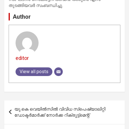
തുടങ്ങിയവർ സംബന്ധിച്ചു.
Author
editor
View all posts
Post
യു.കെ വെയിൽസിൽ വിവിധ സ്‌പെഷ്യാലിറ്റി
navigation
ഡോക്ടർമാർക്ക് നോർക്ക റിക്രൂട്ട്‌മെന്റ്