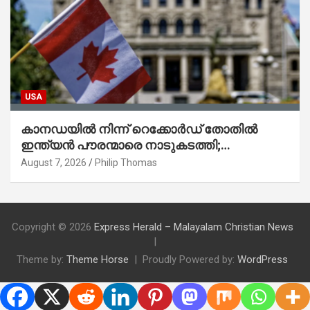
USA
കാനഡയിൽ നിന്ന് റെക്കോർഡ് തോതിൽ
ഇന്ത്യൻ പൗരന്മാരെ നാടുകടത്തി;
ആറുമാസത്തിനിടെ 3,323 പേർ
August 7, 2026
Philip Thomas
Copyright © 2026
Express Herald – Malayalam Christian News
Theme by:
Theme Horse
Proudly Powered by:
WordPress