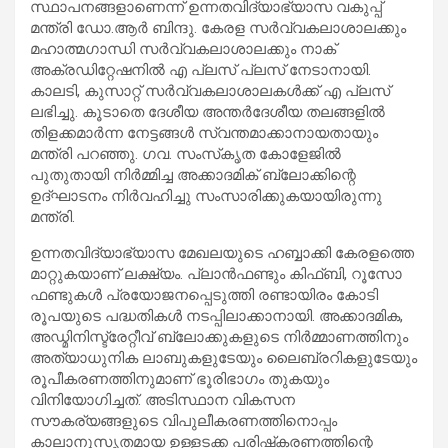
സ്ഥാപനങ്ങളാണെന്ന് ഉന്നതവിദ്യാഭ്യാസ വകുപ്പ്
മന്ത്രി ഡോ.ആർ ബിന്ദു. കേരള സർവ്വകലാശാലക്കും
മഹാത്മഗാന്ധി സർവ്വകലാശാലക്കും നാക്
അക്രഡിറ്റേഷനിൽ എ പ്ലസ് പ്ലസ് നേടാനായി.
കാലടി, കുസാറ്റ് സർവ്വകലാശാലകൾക്ക് എ പ്ലസ്
ലഭിച്ചു. കൂടാതെ ദേശീയ അന്തർദേശീയ തലങ്ങളിൽ
തിളക്കമാർന്ന നേട്ടങ്ങൾ സ്വന്തമാക്കാനായതായും
മന്ത്രി പറഞ്ഞു. ഗവ. സംസ്‌കൃത കോളേജിൽ
പുതുതായി നിർമ്മിച്ച അക്കാദമിക് ബ്ലോക്കിന്റെ
ഉദ്ഘാടനം നിർവഹിച്ചു സംസാരിക്കുകയായിരുന്നു
മന്ത്രി.
ഉന്നതവിദ്യാഭ്യാസ മേഖലയുടെ ഹബ്ബാക്കി കേരളത്തെ
മാറ്റുകയാണ് ലക്ഷ്യം. പ്ലാൻഫണ്ടും കിഫ്ബി, റൂസോ
ഫണ്ടുകൾ പ്രയോജനപ്പെടുത്തി രണ്ടായിരം കോടി
രൂപയുടെ പദ്ധതികൾ നടപ്പിലാക്കാനായി. അക്കാദമിക,
അഡ്മിനിസ്ട്രേറ്റീവ് ബ്ലോക്കുകളുടെ നിർമ്മാണത്തിനും
അത്യാധുനിക ലാബുകളുടേയും ലൈബ്രറികളുടേയും
രൂപീകരണത്തിനുമാണ് ഭൂരിഭാഗം തുകയും
വിനിയോഗിച്ചത്. അടിസ്ഥാന വികസന
സൗകര്യങ്ങളുടെ വിപുലീകരണത്തിനൊപ്പം
കാലാനുസൃതമായ ഉള്ളടക്ക പരിഷ്‌കരണത്തിന്റെ