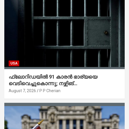
USA
ഫ്ലോറിഡയിൽ 91 കാരൻ ഭാര്യയെ
വെടിവെച്ചുകൊന്നു; നഴ്സിങ്
ഹോമിലാക്കില്ലെന്ന് നൽകിയ വാഗ്ദാനം
August 7, 2026
P P Cherian
പാലിച്ചതായി മൊഴി