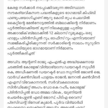
കേരള സർക്കാർ നടപ്പാക്കിവരുന്ന അടിസ്ഥാന
സൗകര്യവികസന പദ്ധതികളുടെ ഭാഗമായി കിഫ്ബി
ഫണ്ടുപയോഗിച്ചാണ് ആറു കോടി രൂപ ചെലവിൽ
കൈറ്റിന്റെ മേൽനോട്ടത്തിൽ ബ്ലോക്കിന്റെ നിർമാണം
പൂർത്തിയാക്കിയത്. മൂന്ന് നിലകളുള്ള പുതിയ
അക്കാദമിക് ബ്ലോക്കിൽ 12 ക്ലാസ് റൂമുകളും ഒരു
ഹാളും പ്രിൻസിപ്പൽ റൂം, ഓഫീസ് റൂം എന്നിവയാണ്
സജ്ജീകരിച്ചിരിക്കുന്നത്. സർക്കാരിന്റെ നാലാം നൂറുദിന
പരിപാടിയുടെ ഭാഗമായാണ് നിർമാണം
പൂർത്തീകരിച്ചത്.
അഡ്വ. ആന്റണി രാജു എംഎൽഎ അദ്ധ്യക്ഷനായ
ചടങ്ങിൽ കോളേജ് വിദ്യാഭ്യാസ ഡയറക്ടർ സുധീർ
കെ, അഡീഷണൽ ഡയറക്ടർ ഡോ.സുനിൽ ജോൺ ജെ,
വാർഡ് കൺസിലർ പാളയം രാജൻ, ജനറൽ കൺവീനർ
എഎസ് വിവേകാനന്ദൻ, സർവ്വകലാശാല
സിൻഡിക്കേറ്റ് അംഗം ഡോ.കെ റഹീം, കോളേജ്
പ്രിൻസിപ്പൽ ഡോ.അമല വികെ , യൂണിയൻ
ചെയർപേഴ്സൺ എബി ജോസ്, പിടിഎ വൈസ്
പ്രസിഡന്റ് ദിനേശ് കുമാർ, പൂർവ വിദ്യാർഥി
സംഘടനാ സെക്രട്ടറി അഡ്വ. അരുൺ എസ്