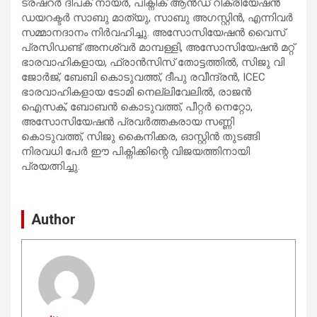
ട്രഷറർ ദീപക് നായർ, പിക്നിക് ആൻഡ് റിക്രീയേഷൻ
ഡയറക്ടർ സാബു മാത്യു, സാബു അഗസ്റ്റിൻ, എന്നിവർ
സമ്മാനദാനം നിർവഹിച്ചു. അസോസിയേഷൻ വൈസ്
പ്രസിഡണ്ട് അനശ്വർ മാമ്പള്ളി, അസോസിയേഷൻ മറ്റ്
ഭാരവാഹികളായ, ഫ്രാൻസിസ് തോട്ടത്തിൽ, സിജു വി
ജോർജ്, ബേബി കൊടുവത്ത്, ദീപു രവീന്ദ്രൻ, ICEC
ഭാരവാഹികളായ ടോമി നെല്ലിവേലിൽ, രാജൻ
ഐസക്, ബോബൻ കൊടുവത്ത്, പീറ്റർ നെറ്റോ,
അസോസിയേഷൻ പ്രവർത്തകരായ സണ്ണി
കൊടുവത്ത്, സിജു കൈനിക്കര, ഓസ്റ്റിൻ തുടങ്ങി
നിരവധി പേർ ഈ പിക്നിക്കിന്റെ വിജയത്തിനായി
പ്രയത്നിച്ചു.
Author