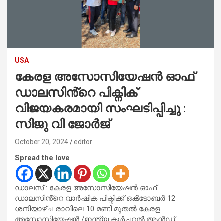
USA
കേരള അസോസിയേഷൻ ഓഫ്
ഡാലസിൻ്റെ പിക്നിക്
വിജയകരമായി സംഘടിപ്പിച്ചു :
സിജു വി ജോർജ്
October 20, 2024
editor
Spread the love
ഡാലസ് : കേരള അസോസിയേഷൻ ഓഫ്
ഡാലസിൻ്റെ വാർഷിക പിക്നിക്ക് ഒൿടോബർ 12
ശനിയാഴ്ച രാവിലെ 10 മണി മുതൽ കേരള
അസോസിയേഷൻ /ഇന്ത്യ കൾച്ചറൽ ആൻഡ്