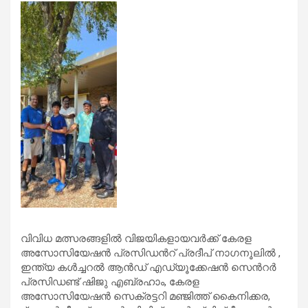
വിവിധ മത്സരങ്ങളിൽ വിജയികളായവർക്ക് കേരള
അസോസിയേഷൻ പ്രസിഡൻറ് പ്രദീപ് നാഗനൂലിൽ ,
ഇന്ത്യ കൾച്ചറൽ ആൻഡ് എഡ്യൂക്കേഷൻ സെൻറർ
പ്രസിഡണ്ട് ഷിജു എബ്രഹാം, കേരള
അസോസിയേഷൻ സെക്രട്ടറി മഞ്ജിത്ത് കൈനിക്കര,