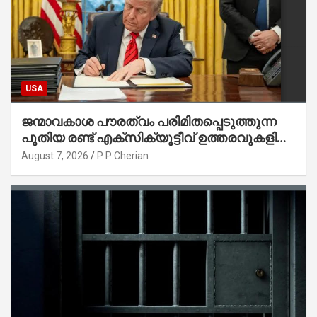
USA
ജന്മാവകാശ പൗരത്വം പരിമിതപ്പെടുത്തുന്ന
പുതിയ രണ്ട് എക്സിക്യൂട്ടീവ് ഉത്തരവുകളിൽ
ട്രംപ് ഒപ്പുവെച്ചു
August 7, 2026
P P Cherian