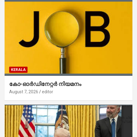
KERALA
കോ-ഓർഡിനേറ്റർ നിയമനം
August 7, 2026
editor