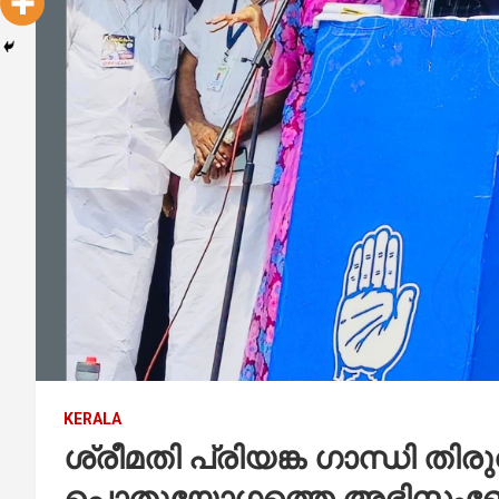
KERALA
ശ്രീമതി പ്രിയങ്ക ഗാന്ധി തിര
പൊതുയോഗത്തെ അഭിസംബോധ