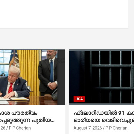
USA
കാശ പൗരത്വം
ഫ്ലോറിഡയിൽ 91 ക
്പെടുത്തുന്ന പുതിയ
ഭാര്യയെ വെടിവെച്ചു
്സിക്യൂട്ടീവ്
നഴ്സിങ് ഹോമിലാക്കില്ല
026
P P Cherian
August 7, 2026
P P Cherian