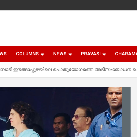
EWS
COLUMNS
NEWS
PRAVASI
CHARAM
തിരുവമ്പാടി ഈങ്ങാപ്പുഴയിലെ പൊതുയോഗത്തെ അഭിസംബോധന ചെ