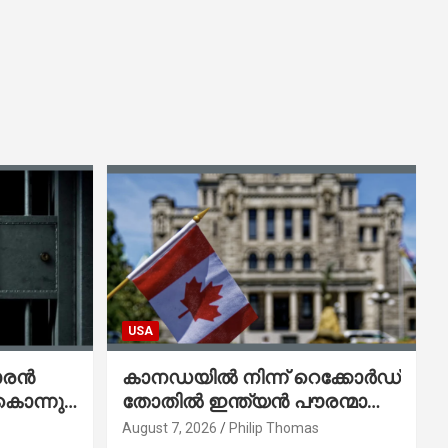
USA
ാരൻ
കാനഡയിൽ നിന്ന് റെക്കോർഡ്
കൊന്നു;
തോതിൽ ഇന്ത്യൻ പൗരന്മാരെ
െന്ന്
നാടുകടത്തി;
August 7, 2026
Philip Thomas