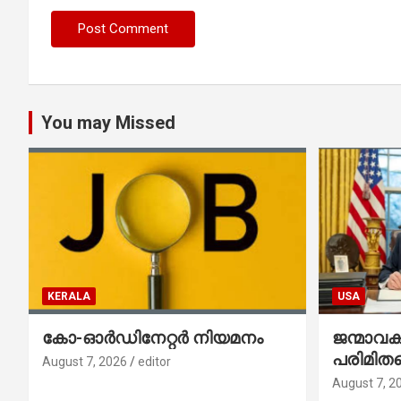
You may Missed
KERALA
USA
കോ-ഓർഡിനേറ്റർ നിയമനം
ജന്മാവ
പരിമിതപ
August 7, 2026
editor
രണ്ട് എക
August 7, 2