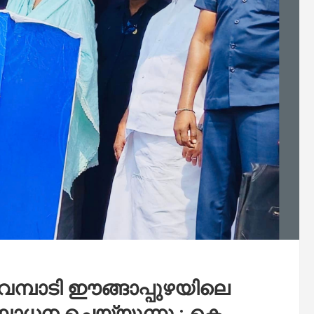
ുവമ്പാടി ഈങ്ങാപ്പുഴയിലെ
ന ചെയ്യുന്നു : കെ