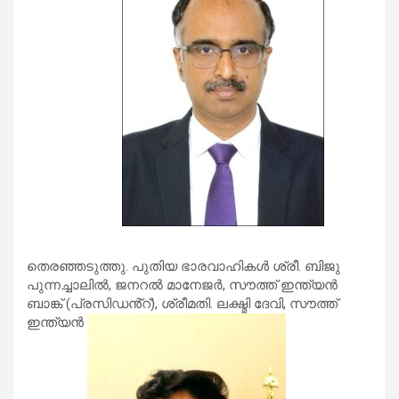
തെരഞ്ഞടുത്തു. പുതിയ ഭാരവാഹികൾ ശ്രീ. ബിജു
പുന്നച്ചാലിൽ, ജനറൽ മാനേജർ, സൗത്ത് ഇന്ത്യൻ
ബാങ്ക് (പ്രസിഡൻ്റ്), ശ്രീമതി. ലക്ഷ്മി ദേവി, സൗത്ത്
ഇന്ത്യൻ