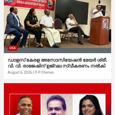
USA
ഡാളസ് കേരള അസോസിയേഷൻ മേയർ ശ്രീ.
വി. വി. രാജേഷിന് ഉജ്വല സ്വീകരണം നൽകി
August 6, 2026
P P Cherian