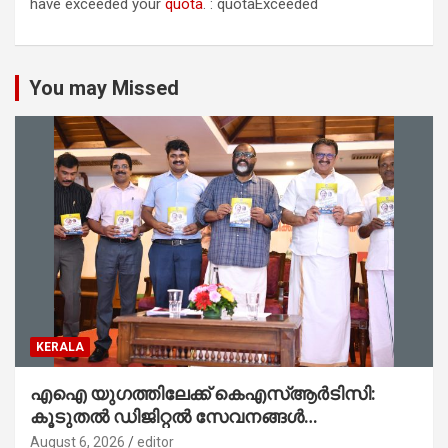
have exceeded your
quota
. : quotaExceeded
You may Missed
KERALA
എഐ യുഗത്തിലേക്ക് കെഎസ്ആർടിസി:
കൂടുതൽ ഡിജിറ്റൽ സേവനങ്ങൾ
ജനങ്ങളിലേക്കെത്തിക്കും – മന്ത്രി സി പി
August 6, 2026
editor