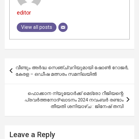
editor
View all posts
Post
വീണ്ടും അർദ്ധ സെഞ്ച്വറിയുമായി ഷോൺ റോജർ,
navigation
കേരള – ഒഡീഷ മത്സരം സമനിലയിൽ
ഫൊക്കാന ന്യൂയോര്‍ക്ക് മെട്രോ റീജിയന്റെ
പ്രവർത്തനോദ്ഘാടനം 2024 നവംബര്‍ രണ്ടാം
തീയതി ശനിയാഴ്ച : ജിനേഷ് തമ്പി
Leave a Reply