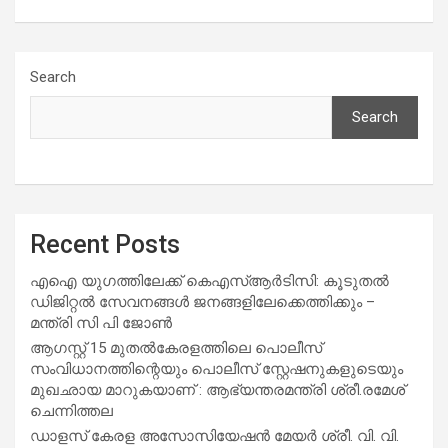
Search
Search
Recent Posts
എഐ യുഗത്തിലേക്ക് കെഎസ്ആർടിസി: കൂടുതൽ
ഡിജിറ്റൽ സേവനങ്ങൾ ജനങ്ങളിലേക്കെത്തിക്കും –
മന്ത്രി സി പി ജോൺ
ആഗസ്റ്റ് 15 മുതല്‍കേരളത്തിലെ പൊലീസ്
സംവിധാനത്തിന്റെയും പൊലീസ് സ്റ്റേഷനുകളുടെയും
മുഖഛായ മാറുകയാണ് : ആഭ്യന്തരമന്ത്രി ശ്രീ.രമേശ്
ചെന്നിത്തല
ഡാളസ് കേരള അസോസിയേഷൻ മേയർ ശ്രീ. വി. വി.