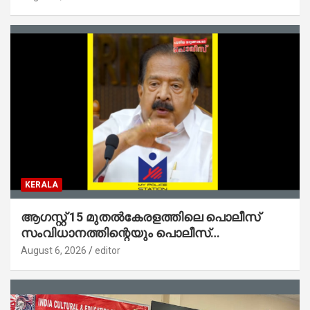
ജോൺ
KERALA
ആഗസ്റ്റ് 15 മുതല്‍കേരളത്തിലെ പൊലീസ്
സംവിധാനത്തിന്റെയും പൊലീസ്
സ്റ്റേഷനുകളുടെയും മുഖഛായ മാറുകയാണ് :
August 6, 2026
editor
ആഭ്യന്തരമന്ത്രി ശ്രീ.രമേശ് ചെന്നിത്തല