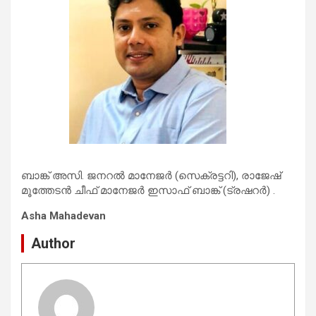
ബാങ്ക് അസി. ജനറൽ മാനേജർ (സെക്രട്ടറി), രാജേഷ്
മൂത്തേടൻ ചീഫ് മാനേജർ ഇസാഫ് ബാങ്ക് (ട്രഷറർ) .
Asha Mahadevan
Author