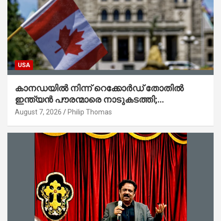
USA
കാനഡയിൽ നിന്ന് റെക്കോർഡ് തോതിൽ
ഇന്ത്യൻ പൗരന്മാരെ നാടുകടത്തി;
ആറുമാസത്തിനിടെ 3,323 പേർ
August 7, 2026
Philip Thomas