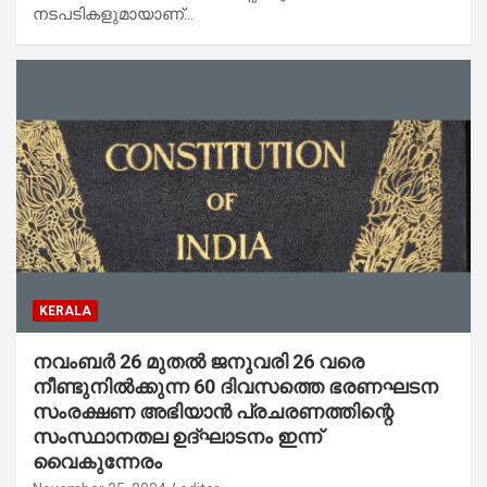
നടപടികളുമായാണ്…
KERALA
നവംബർ 26 മുതൽ ജനുവരി 26 വരെ
നീണ്ടുനിൽക്കുന്ന 60 ദിവസത്തെ ഭരണഘടന
സംരക്ഷണ അഭിയാൻ പ്രചരണത്തിന്റെ
സംസ്ഥാനതല ഉദ്ഘാടനം ഇന്ന്
വൈകുന്നേരം