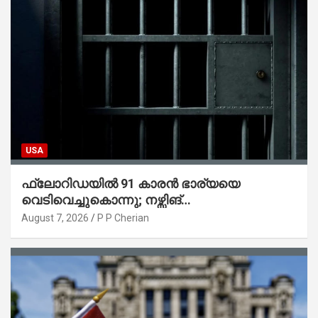
USA
ഫ്ലോറിഡയിൽ 91 കാരൻ ഭാര്യയെ
വെടിവെച്ചുകൊന്നു; നഴ്സിങ്
ഹോമിലാക്കില്ലെന്ന് നൽകിയ വാഗ്ദാനം
August 7, 2026
P P Cherian
പാലിച്ചതായി മൊഴി