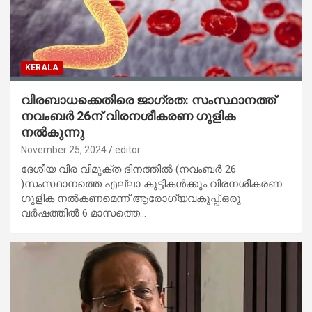
KERALA
വിരബാധക്കെതിരെ ജാഗ്രത: സംസ്ഥാനത്ത്
നവംബർ 26ന് വിരനശീകരണ ഗുളിക
നൽകുന്നു
November 25, 2024
editor
ദേശീയ വിര വിമുക്ത ദിനത്തിൽ (നവംബർ 26
)സംസ്ഥാനത്തെ എല്ലാ കുട്ടികൾക്കും വിരനശീകരണ
ഗുളിക നൽകണമെന്ന് ആരോഗ്യവകുപ്പ്.ഒരു
വർഷത്തിൽ 6 മാസത്തെ…