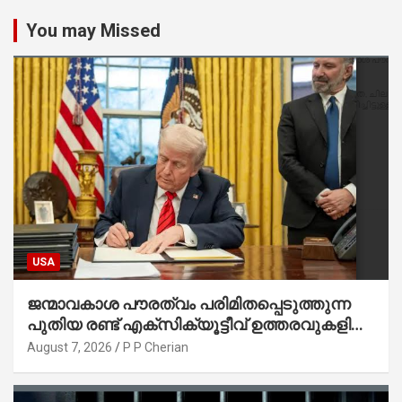
You may Missed
USA
ജന്മാവകാശ പൗരത്വം പരിമിതപ്പെടുത്തുന്ന
പുതിയ രണ്ട് എക്സിക്യൂട്ടീവ് ഉത്തരവുകളിൽ
ട്രംപ് ഒപ്പുവെച്ചു
August 7, 2026
P P Cherian