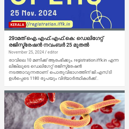
KERALA
29ാമത് ഐ.എഫ്.എഫ്.കെ: ഡെലിഗേറ്റ്
രജിസ്ട്രേഷൻ നവംബർ 25 മുതൽ
November 25, 2024
editor
രാവിലെ 10 മണിക്ക് ആരംഭിക്കും. registration.iffk.in എന്ന
ലിങ്കിലൂടെ ഡെലിഗേറ്റ് രജിസ്ട്രേഷൻ
നടത്താവുന്നതാണ്. പൊതുവിഭാഗത്തിന് ജി.എസ്.ടി
ഉൾപ്പെടെ 1180 രൂപയും വിദ്യാർത്ഥികൾക്ക്…