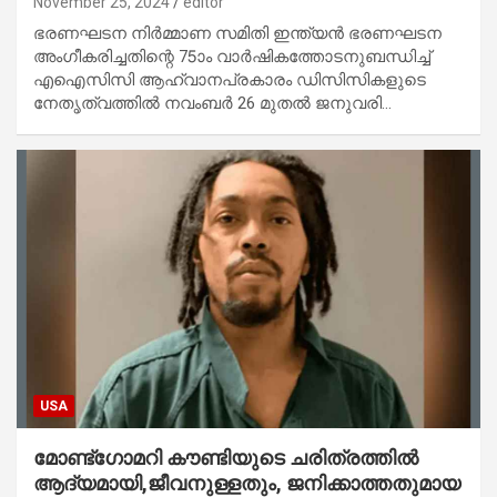
November 25, 2024
editor
ഭരണഘടന നിർമ്മാണ സമിതി ഇന്ത്യൻ ഭരണഘടന
അംഗീകരിച്ചതിന്റെ 75ാം വാർഷികത്തോടനുബന്ധിച്ച്
എഐസിസി ആഹ്വാനപ്രകാരം ഡിസിസികളുടെ
നേതൃത്വത്തിൽ നവംബർ 26 മുതൽ ജനുവരി…
USA
മോണ്ട്‌ഗോമറി കൗണ്ടിയുടെ ചരിത്രത്തിൽ
ആദ്യമായി,ജീവനുള്ളതും, ജനിക്കാത്തതുമായ