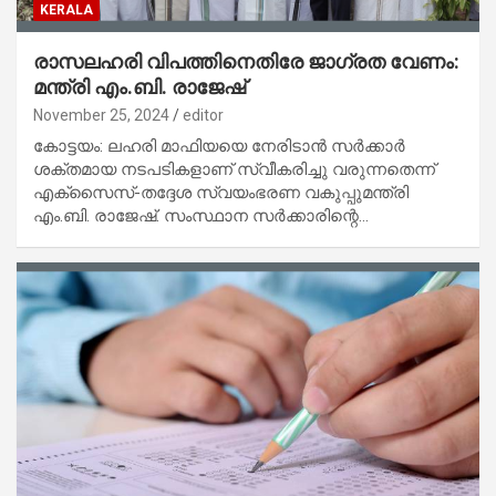
KERALA
രാസലഹരി വിപത്തിനെതിരേ ജാഗ്രത വേണം:
മന്ത്രി എം.ബി. രാജേഷ്
November 25, 2024
editor
കോട്ടയം: ലഹരി മാഫിയയെ നേരിടാൻ സർക്കാർ
ശക്തമായ നടപടികളാണ് സ്വീകരിച്ചു വരുന്നതെന്ന്
എക്സൈസ്-തദ്ദേശ സ്വയംഭരണ വകുപ്പുമന്ത്രി
എം.ബി. രാജേഷ്. സംസ്ഥാന സർക്കാരിന്റെ…