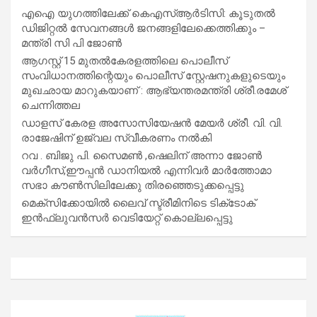
എഐ യുഗത്തിലേക്ക് കെഎസ്ആർടിസി: കൂടുതൽ
ഡിജിറ്റൽ സേവനങ്ങൾ ജനങ്ങളിലേക്കെത്തിക്കും –
മന്ത്രി സി പി ജോൺ
ആഗസ്റ്റ് 15 മുതല്‍കേരളത്തിലെ പൊലീസ്
സംവിധാനത്തിന്റെയും പൊലീസ് സ്റ്റേഷനുകളുടെയും
മുഖഛായ മാറുകയാണ് : ആഭ്യന്തരമന്ത്രി ശ്രീ.രമേശ്
ചെന്നിത്തല
ഡാളസ് കേരള അസോസിയേഷൻ മേയർ ശ്രീ. വി. വി.
രാജേഷിന് ഉജ്വല സ്വീകരണം നൽകി
റവ . ബിജു പി. സൈമൺ ,ഷെലിന് അന്നാ ജോൺ
വർഗീസ്,ഈപ്പൻ ഡാനിയൽ എന്നിവർ മാർത്തോമാ
സഭാ കൗൺസിലിലേക്കു തിരഞ്ഞെടുക്കപ്പെട്ടു
മെക്സിക്കോയിൽ ലൈവ് സ്ട്രീമിനിടെ ടിക്‌ടോക്
ഇൻഫ്ലുവൻസർ വെടിയേറ്റ് കൊല്ലപ്പെട്ടു