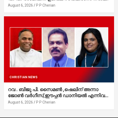
August 6, 2026
P P Cherian
CHRISTIAN NEWS
റവ . ബിജു പി. സൈമൺ ,ഷെലിന് അന്നാ
ജോൺ വർഗീസ്,ഈപ്പൻ ഡാനിയൽ എന്നിവർ
മാർത്തോമാ സഭാ കൗൺസിലിലേക്കു
August 6, 2026
P P Cherian
തിരഞ്ഞെടുക്കപ്പെട്ടു