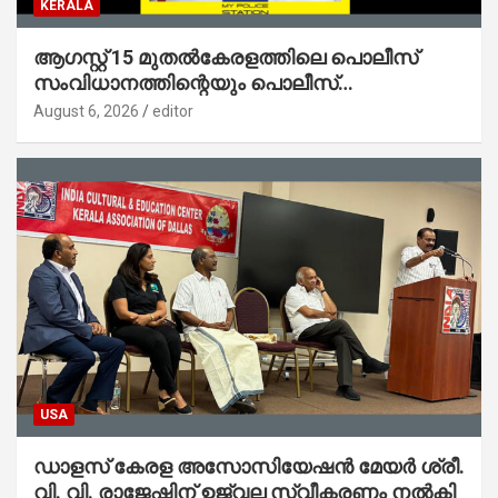
KERALA
ആഗസ്റ്റ് 15 മുതല്‍കേരളത്തിലെ പൊലീസ്
സംവിധാനത്തിന്റെയും പൊലീസ്
സ്റ്റേഷനുകളുടെയും മുഖഛായ മാറുകയാണ് :
August 6, 2026
editor
ആഭ്യന്തരമന്ത്രി ശ്രീ.രമേശ് ചെന്നിത്തല
USA
ഡാളസ് കേരള അസോസിയേഷൻ മേയർ ശ്രീ.
വി. വി. രാജേഷിന് ഉജ്വല സ്വീകരണം നൽകി