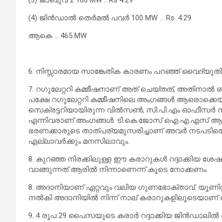
(3) ജാബുവ 2 100 MW .. Rs 4.29
(4) ജിന്‍ഡാല്‍ തെര്‍മല്‍ പവര്‍ 100 MW … Rs. 4.29
ആകെ … 465 MW
6. നിസ്സാരമായ സാങ്കേതിക കാരണം പറഞ്ഞ് വൈദ്യുതി റഗു
7. റഗുലേറ്ററി കമ്മീഷനാണ് അത് ചെയ്തത്, അതിനാല്‍ ഞങ
പക്ഷേ റഗുലേറ്ററി കമ്മീഷനിലെ അംഗങ്ങള്‍ ആരൊക്കെയാ
സെക്രട്ടറിയായിരുന്ന വില്‍സണ്‍, സി.പി.എം ഓഫീസര്‍ സ
എന്നിവരാണ് അംഗങ്ങള്‍. ടി.കെ.ജോസ് ഐ.എ.എസ് ആണ് ച
ഭരണക്കാരുടെ താത്പര്യമുസരിച്ചാണ് അവര്‍ നടപടിയെടു
എല്ലാവര്‍ക്കും മനസിലാവും.
8. കുറഞ്ഞ നിരക്കിലുള്ള ഈ കരാറുകള്‍ റദ്ദാക്കിയ ശേ
വാങ്ങുന്നത് ആരില്‍ നിന്നാണെന്ന് കൂടെ നോക്കണം.
8. അദാനിയാണ് ഏറ്റവും വലിയ ഗുണഭോക്താവ്. യൂണിറ്
നല്‍കി അദാനിയില്‍ നിന്ന് നാല് കരാറുകളിലൂടെയാണ് 
9. 4 രൂപ 29 പൈസയുടെ കരാര്‍ റദ്ദാക്കിയ ജിന്‍ഡാലില്‍