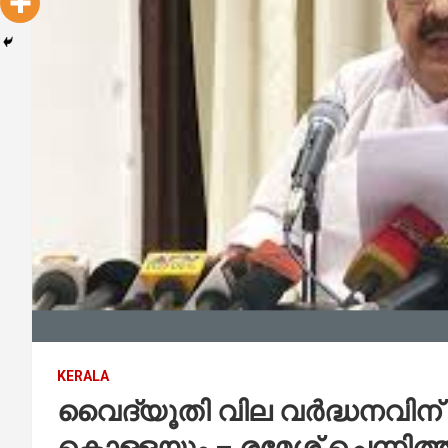
KERALA
വൈദ്യൂതി വില വര്‍ദ്ധനവിന
കൊള്ളയും – രമേശ് ചെന്നിത