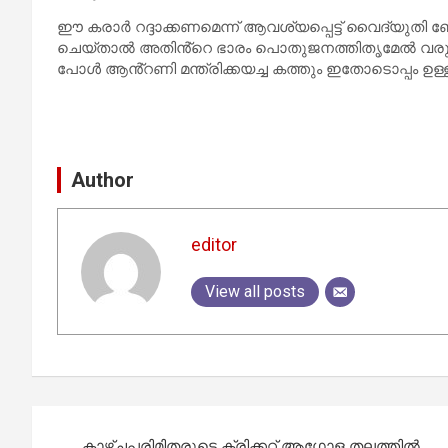
ഈ കരാർ റദ്ദാക്കണമെന്ന് ആവശ്യപ്പെട്ട് വൈദ്യുതി ബ
ചെയ്താൽ അതിൻ്റെ ഭാരം പൊതുജനത്തിതൃമേൽ വരും എ
പോൾ ആൻ്റണി മന്ത്രിക്കയച്ച കത്തും ഇതോടൊപ്പം ഉള്ളടക്
Author
editor
View all posts
Post
കാഴ്ച്ചപരിമിതരുടെ ക്രിക്കറ്റ് ആഗോള തലത്തില്‍