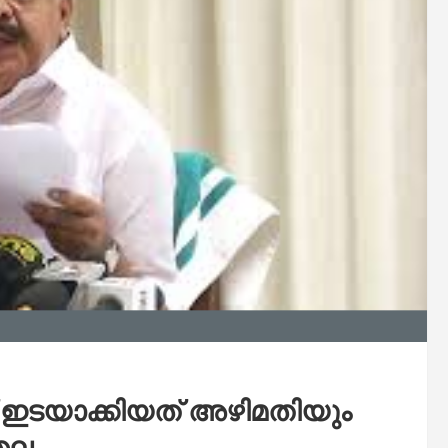
് ഇടയാക്കിയത് അഴിമതിയും
്തല