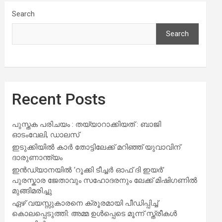
Search
Search
Recent Posts
പുസ്തക പരിചയം : തയ്യാറാക്കിയത് : ബാജി
ഓടംവേലി, ഡാലസ്
ഇടുക്കിയിൽ കാർ തോട്ടിലേക്ക് മറിഞ്ഞ് യുവാവിന്
ദാരുണാന്ത്യം
ഇൻഡ്യാനയിൽ ‘റൂക്കി ടീച്ചർ ഓഫ് ദി ഇയർ’
പുരസ്കാര ജേതാവും സഹോദരനും ലേക്ക് മിഷിഗണിൽ
മുങ്ങിമരിച്ചു
ഏഴ് വയസ്സുകാരനെ ക്രൂരമായി പീഡിപ്പിച്ച്
കൊലപ്പെടുത്തി: അമ്മ ഉൾപ്പെടെ മൂന്ന് സ്ത്രീകൾ