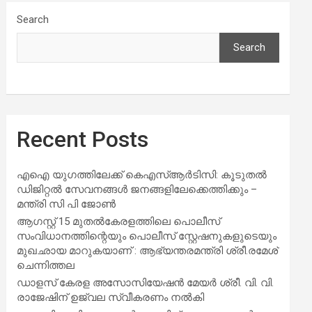
Search
Search
Recent Posts
എഐ യുഗത്തിലേക്ക് കെഎസ്ആർടിസി: കൂടുതൽ
ഡിജിറ്റൽ സേവനങ്ങൾ ജനങ്ങളിലേക്കെത്തിക്കും –
മന്ത്രി സി പി ജോൺ
ആഗസ്റ്റ് 15 മുതല്‍കേരളത്തിലെ പൊലീസ്
സംവിധാനത്തിന്റെയും പൊലീസ് സ്റ്റേഷനുകളുടെയും
മുഖഛായ മാറുകയാണ് : ആഭ്യന്തരമന്ത്രി ശ്രീ.രമേശ്
ചെന്നിത്തല
ഡാളസ് കേരള അസോസിയേഷൻ മേയർ ശ്രീ. വി. വി.
രാജേഷിന് ഉജ്വല സ്വീകരണം നൽകി