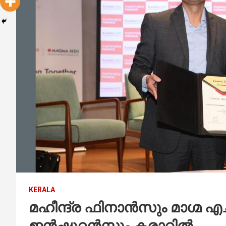
KERALA
മഹീന്ദ്ര ഫിനാന്‍സും മാഗ്മ
ഇന്‍ഷുറന്‍സും കരാറില്‍