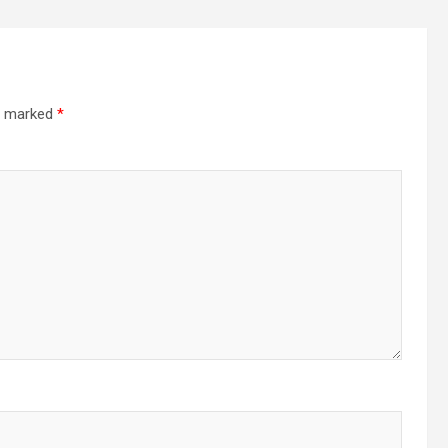
re marked
*