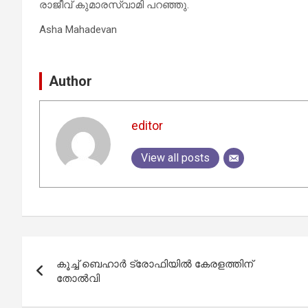
രാജീവ് കുമാരസ്വാമി പറഞ്ഞു.
Asha Mahadevan
Author
editor
View all posts
Post
കൂച്ച് ബെഹാർ ട്രോഫിയിൽ കേരളത്തിന്
navigation
തോൽവി