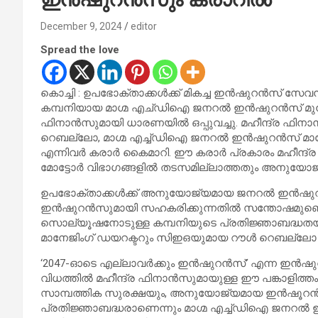
December 9, 2024
editor
Spread the love
കൊച്ചി : ഉപഭോക്താക്കള്‍ക്ക് മികച്ച ഇൻഷുറൻസ് സേവന
കമ്പനിയായ മാഗ്മ എച്ഡിഐ ജനറല്‍ ഇന്‍ഷുറന്‍സ് മു
ഫിനാന്‍സുമായി ധാരണയില്‍ ഒപ്പുവച്ചു. മഹീന്ദ്ര ഫിന
റെബല്ലോ, മാഗ്മ എച്ച്ഡിഐ ജനറല്‍ ഇന്‍ഷുറന്‍സ് മ
എന്നിവര്‍ കരാര്‍ കൈമാറി. ഈ കരാര്‍ പ്രകാരം മഹീന്ദ്ര 
മോട്ടോര്‍ വിഭാഗങ്ങളില്‍ തടസമില്ലാത്തതും അനുയോ
ഉപഭോക്താക്കള്‍ക്ക് അനുയോജ്യമായ ജനറല്‍ ഇന്‍ഷുറന്
ഇന്‍ഷുറന്‍സുമായി സഹകരിക്കുന്നതില്‍ സന്തോഷമുണ്
സൊല്യൂഷനോടുള്ള കമ്പനിയുടെ പ്രതിജ്ഞാബദ്ധതയുട
മാനേജിംഗ് ഡയറക്ടറും സിഇഒയുമായ റൗള്‍ റെബല്ലോ
‘2047-ഓടെ എല്ലാവര്‍ക്കും ഇന്‍ഷുറന്‍സ്’ എന്ന ഇന്‍ഷുറ
വിധത്തില്‍ മഹീന്ദ്ര ഫിനാന്‍സുമായുള്ള ഈ പങ്കാളിത
സാമ്പത്തിക സുരക്ഷയും, അനുയോജ്യമായ ഇന്‍ഷൂറന്‍സ്
പ്രതിജ്ഞാബദ്ധരാണെന്നും മാഗ്മ എച്ച്ഡിഐ ജനറല്‍ 