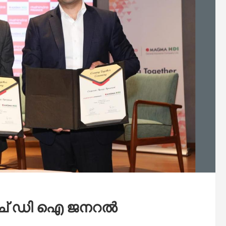
 എച് ഡി ഐ ജനറല്‍