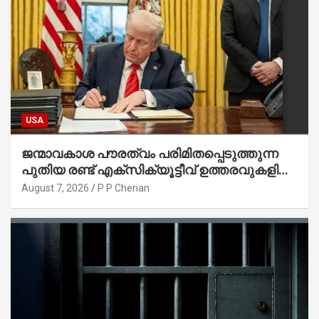
USA
ജന്മാവകാശ പൗരത്വം പരിമിതപ്പെടുത്തുന്ന
പുതിയ രണ്ട് എക്സിക്യൂട്ടീവ് ഉത്തരവുകളിൽ
ട്രംപ് ഒപ്പുവെച്ചു
August 7, 2026
P P Cherian