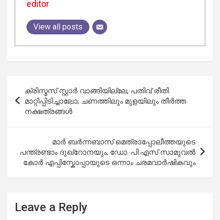
editor
View all posts
Post
ക്രിസ്മസ് സ്റ്റാര്‍ വാങ്ങിയില്ലേ, പതിവ് രീതി
navigation
മാറ്റിപ്പിടിച്ചാലോ; ചണത്തിലും മുളയിലും തീര്‍ത്ത
നക്ഷത്രങ്ങള്‍
മാർ ബർന്നബാസ് മെത്രാപ്പോലീത്തയുടെ
പന്ത്രണ്ടാം ദുഖ്റോനയും, ഡോ. പി.എസ് സാമുവൽ
കോർ എപ്പിസ്കോപ്പായുടെ ഒന്നാം ചരമവാർഷികവും
Leave a Reply