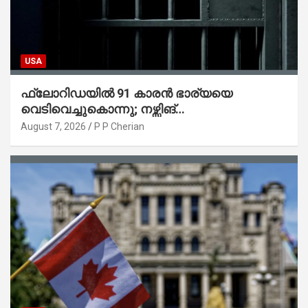
USA
ഫ്ലോറിഡയിൽ 91 കാരൻ ഭാര്യയെ
വെടിവെച്ചുകൊന്നു; നഴ്സിങ്
ഹോമിലാക്കില്ലെന്ന് നൽകിയ വാഗ്ദാനം
August 7, 2026
P P Cherian
പാലിച്ചതായി മൊഴി