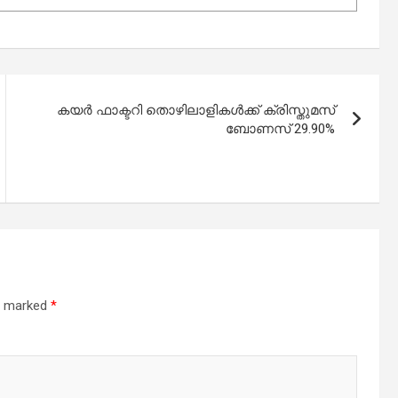
കയർ ഫാക്ടറി തൊഴിലാളികൾക്ക് ക്രിസ്തുമസ്
ബോണസ് 29.90%
re marked
*