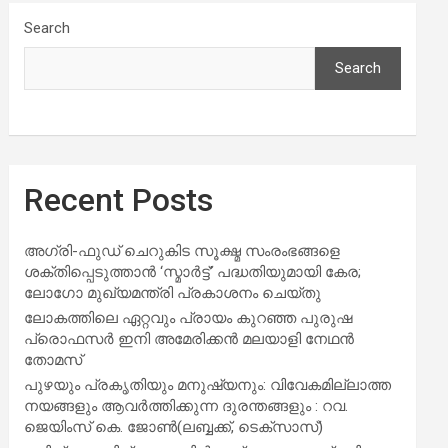
Search
Search
Recent Posts
അഗ്രി-ഫുഡ് ചെറുകിട സൂക്ഷ്മ സംരംഭങ്ങളെ
ശക്തിപ്പെടുത്താന്‍ ‘സ്മാര്‍ട്ട്’ പദ്ധതിയുമായി കേര;
ലോഗോ മുഖ്യമന്ത്രി പ്രകാശനം ചെയ്തു
ലോകത്തിലെ ഏറ്റവും പ്രായം കുറഞ്ഞ പുരുഷ
പ്രൊഫസർ ഇനി അമേരിക്കൻ മലയാളി നേഥൻ
തോമസ്
പുഴയും പ്രകൃതിയും മനുഷ്യനും: വിവേകമില്ലാത്ത
നയങ്ങളും ആവർത്തിക്കുന്ന ദുരന്തങ്ങളും : റവ.
ജെയിംസ് കെ. ജോൺ(ലബ്ബക്ക്, ടെക്സാസ്)