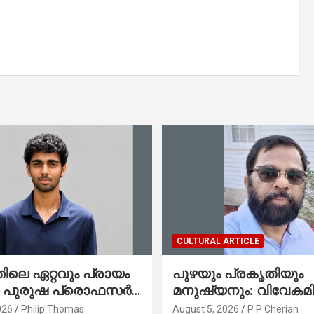
CULTURAL ARTICLE
ലെ ഏറ്റവും പ്രായം
പുഴയും പ്രകൃതിയും
ഞ പുരുഷ പ്രൊഫസർ
മനുഷ്യനും: വിവേകമി
േരിക്കൻ മലയാളി
നയങ്ങളും ആവർത്തിക്
026
Philip Thomas
August 5, 2026
P P Cherian