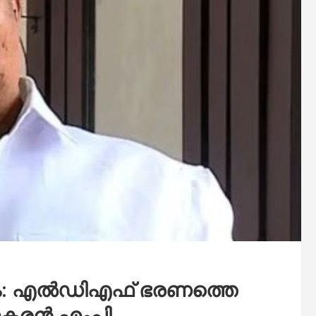
ലം: എല്‍ഡിഎഫ് ഭരണത്തെ
കരന്‍ എംപി