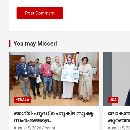
You may Missed
KERALA
USA
അഗ്രി-ഫുഡ് ചെറുകിട സൂക്ഷ്മ
ലോകത്തി
സംരംഭങ്ങളെ
കുറഞ്
ശക്തിപ്പെടുത്താന്‍ ‘സ്മാര്‍ട്ട്’
ഇനി അമ
August 5, 2026
editor
August 5, 2