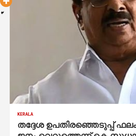
KERALA
തദ്ദേശ ഉപതിരഞ്ഞെടുപ്പ് ഫ
ജനം വെറുത്തെന്ന് കെ.സുധാ