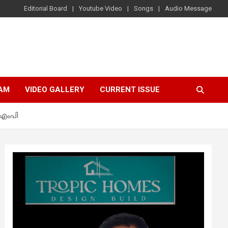
Editorial Board
Youtube Video
Songs
Audio Message
AM
VIDEO GALLERY
CURRENT ISSUE
 എംപി