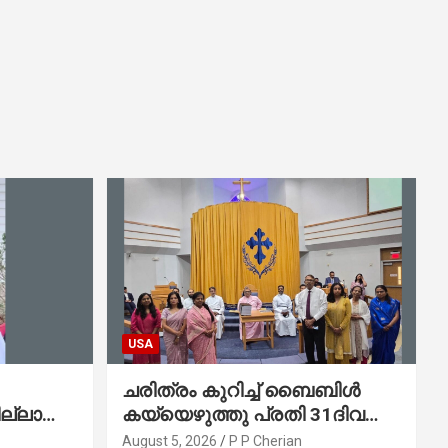
USA
ചരിത്രം കുറിച്ച് ബൈബിൾ
ല്ലാത്ത
കയ്യെഴുത്തു പ്രതി 31ദിവസം
കുന്ന
കൊണ്ട് പൂർത്തിയാക്കി
August 5, 2026
P P Cherian