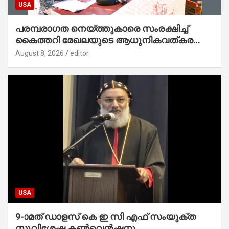
USA
പരമ്പരാഗത നെയ്ത്തുകാരെ സംരക്ഷിച്ച്
കൈത്തറി മേഖലയുടെ ആധുനികവത്കരണം
സാധ്യമാക്കും : ഡെപ്യൂട്ടി സ്പീക്കർ
August 8, 2026
editor
USA
9-ാമത് ഡാളസ് കെ ഇ സി എഫ് സംയുക്ത
സുവിശേഷ കൺവെൻഷനു