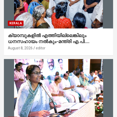
KERALA
ക്യാമ്പുകളിൽ എത്തിയില്ലെങ്കിലും
ധനസഹായം നൽകും-മന്ത്രി എ.പി.
അനിൽകുമാർ
August 8, 2026
editor