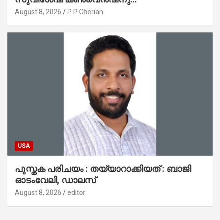
പ്രാർത്ഥനാനിർഭരമായ തുടക്കം
August 8, 2026
P P Cherian
USA
പുസ്തക പരിചയം : തയ്യാറാക്കിയത് : ബാജി
ഓടംവേലി, ഡാലസ്
August 8, 2026
editor