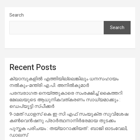
Search
Search
Recent Posts
ക്യാമ്പുകളിൽ എത്തിയില്ലെങ്കിലും ധനസഹായം
നൽകും-മന്ത്രി എ.പി. അനിൽകുമാർ
പരമ്പരാഗത നെയ്ത്തുകാരെ സംരക്ഷിച്ച് കൈത്തറി
മേഖലയുടെ ആധുനികവത്കരണം സാധ്യമാക്കും :
ഡെപ്യൂട്ടി സ്പീക്കർ
9-ാമത് ഡാളസ് കെ ഇ സി എഫ് സംയുക്ത സുവിശേഷ
കൺവെൻഷനു പ്രാർത്ഥനാനിർഭരമായ തുടക്കം
പുസ്തക പരിചയം : തയ്യാറാക്കിയത് : ബാജി ഓടംവേലി,
ഡാലസ്