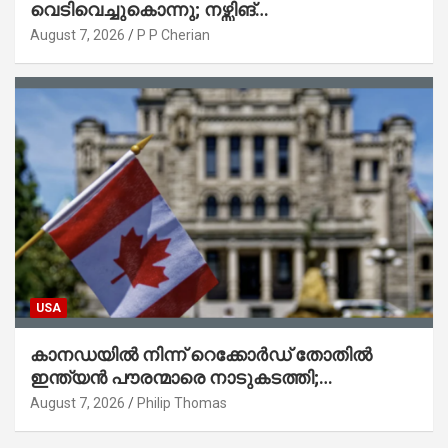
വെടിവെച്ചുകൊന്നു; നഴ്സിങ്
ഹോമിലാക്കില്ലെന്ന് നൽകിയ വാഗ്ദാനം
August 7, 2026
P P Cherian
പാലിച്ചതായി മൊഴി
USA
കാനഡയിൽ നിന്ന് റെക്കോർഡ് തോതിൽ
ഇന്ത്യൻ പൗരന്മാരെ നാടുകടത്തി;
ആറുമാസത്തിനിടെ 3,323 പേർ
August 7, 2026
Philip Thomas