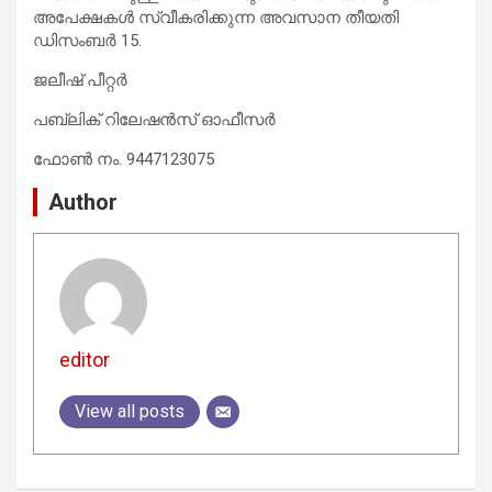
അപേക്ഷകൾ സ്വീകരിക്കുന്ന അവസാന തീയതി
ഡിസംബർ 15.
ജലീഷ് പീറ്റര്‍
പബ്ലിക് റിലേഷന്‍സ് ഓഫീസർ
ഫോണ്‍ നം. 9447123075
Author
editor
View all posts