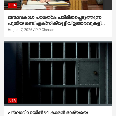
USA
ജന്മാവകാശ പൗരത്വം പരിമിതപ്പെടുത്തുന്ന
പുതിയ രണ്ട് എക്സിക്യൂട്ടീവ് ഉത്തരവുകളിൽ
ട്രംപ് ഒപ്പുവെച്ചു
August 7, 2026
P P Cherian
USA
ഫ്ലോറിഡയിൽ 91 കാരൻ ഭാര്യയെ