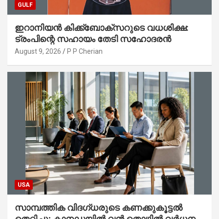
GULF
ഇറാനിയൻ കിക്ക്ബോക്സറുടെ വധശിക്ഷ:
ട്രംപിന്റെ സഹായം തേടി സഹോദരൻ
August 9, 2026
P P Cherian
USA
സാമ്പത്തിക വിദഗ്ധരുടെ കണക്കുകൂട്ടൽ
തെറ്റിച്ചു; കാനഡയിൽ വൻ തൊഴിൽ വർധന