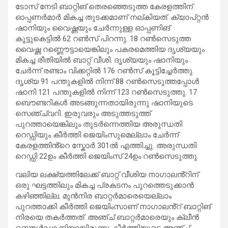
ടോസ് നേടി ബാറ്റിങ് തെരഞ്ഞെടുത്ത കേരളത്തിന്
ഓപ്പണർമാർ മികച്ച തുടക്കമാണ് നല്കിയത്. ക്യാപ്റ്റൻ
ഷാനിയും വൈഷ്ണയും ചേർന്നുള്ള ഓപ്പണിങ്
കൂട്ടുകെട്ടിൽ 62 റൺസ് പിറന്നു. 18 റൺസെടുത്ത
വൈഷ്ണ റണ്ണൌട്ടായെങ്കിലും പകരമെത്തിയ ദൃശ്യയും
മികച്ച രീതിയിൽ ബാറ്റ് വീശി. ദൃശ്യയും ഷാനിയും
ചേർന്ന് രണ്ടാം വിക്കറ്റിൽ 176 റൺസ് കൂട്ടിച്ചേർത്തു.
ദൃശ്യ 91 പന്തുകളിൽ നിന്ന് 88 റൺസെടുത്തപ്പോൾ
ഷാനി 121 പന്തുകളിൽ നിന്ന് 123 റൺസെടുത്തു. 17
ബൌണ്ടറികൾ അടങ്ങുന്നതായിരുന്നു ഷാനിയുടെ
സെഞ്ച്വറി. ഇരുവരും അടുത്തടുത്ത്
പുറത്തായെങ്കിലും തുടർന്നെത്തിയ അരുന്ധതി
റെഡ്ഡിയും കീർത്തി ജെയിംസുമെല്ലാം ചേർന്ന്
കേരളത്തിൻ്റെ സ്കോർ 301ൽ എത്തിച്ചു. അരുന്ധതി
റെഡ്ഡി 22ഉം കീർത്തി ജെയിംസ് 24ഉം റൺസെടുത്തു.
വലിയ ലക്ഷ്യത്തിലേക്ക് ബാറ്റ് വീശിയ നാഗാലൻ്റിന്
ഒരു ഘട്ടത്തിലും മികച്ച പ്രകടനം പുറത്തെടുക്കാൻ
കഴിഞ്ഞില്ല. മുൻനിര ബാറ്റർമാരെയെല്ലാം
പുറത്താക്കി കീർത്തി ജെയിംസാണ് നാഗാലൻ്റ് ബാറ്റിങ്
നിരയെ തകർത്തത്. അഞ്ച് ബാറ്റർമാരെയും ക്ലീൻ
ബൌൾഡാക്കിയായിരുന്നു കീർത്തിയുടെ അഞ്ച്