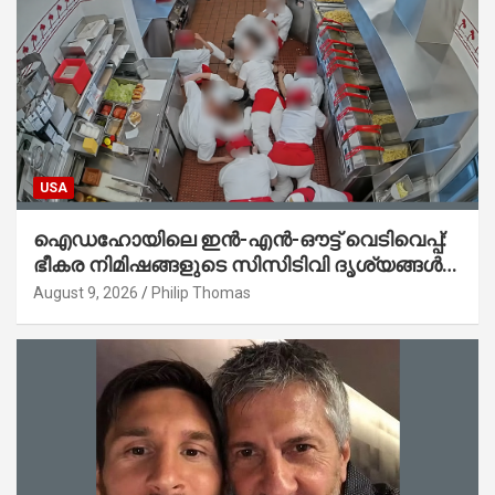
USA
ഐഡഹോയിലെ ഇൻ-എൻ-ഔട്ട് വെടിവെപ്പ്:
ഭീകര നിമിഷങ്ങളുടെ സിസിടിവി ദൃശ്യങ്ങൾ
പുറത്ത്; ആക്രമണത്തിന് പിന്നിലെ കാരണം
August 9, 2026
Philip Thomas
ഇപ്പോഴും ദുരൂഹം