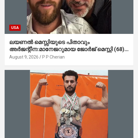
USA
ലയണൽ മെസ്സിയുടെ പിതാവും
അർജന്റീന:മാനേജറുമായ ജോർജ് മെസ്സി (68)
അന്തരിച്ചു
August 9, 2026
P P Cherian