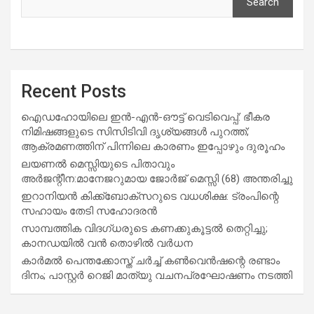
Search
Recent Posts
ഐഡഹോയിലെ ഇൻ-എൻ-ഔട്ട് വെടിവെപ്പ്: ഭീകര
നിമിഷങ്ങളുടെ സിസിടിവി ദൃശ്യങ്ങൾ പുറത്ത്;
ആക്രമണത്തിന് പിന്നിലെ കാരണം ഇപ്പോഴും ദുരൂഹം
ലയണൽ മെസ്സിയുടെ പിതാവും
അർജന്റീന:മാനേജറുമായ ജോർജ് മെസ്സി (68) അന്തരിച്ചു
ഇറാനിയൻ കിക്ക്ബോക്സറുടെ വധശിക്ഷ: ട്രംപിന്റെ
സഹായം തേടി സഹോദരൻ
സാമ്പത്തിക വിദഗ്ധരുടെ കണക്കുകൂട്ടൽ തെറ്റിച്ചു;
കാനഡയിൽ വൻ തൊഴിൽ വർധന
കാർമൽ പെന്തക്കോസ്ത് ചർച്ച് കൺവെൻഷന്റെ രണ്ടാം
ദിനം; പാസ്റ്റർ റെജി മാത്യു വചനപ്രഘോഷണം നടത്തി