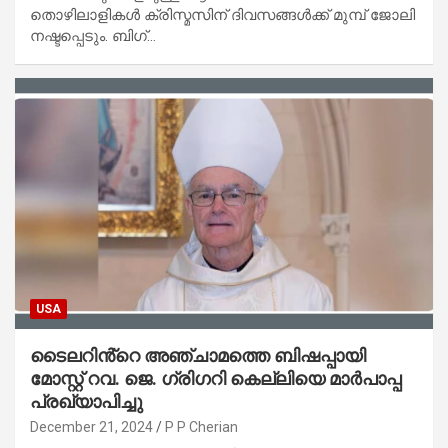
തൊഴിലാളികൾ ക്രിസ്മസിന് ദിവസങ്ങൾക്ക് മുമ്പ് ജോലി
നഷ്ടപ്പെടും. ബിഗ്…
USA
ടൈലറിൻ്റെ അഞ്ചാമത്തെ ബിഷപ്പായി
മോസ്റ്റ് റവ. ജെ. ഗ്രിഗറി കെല്ലിയെ മാർപാപ്പ
പ്രഖ്യാപിച്ചു
December 21, 2024
P P Cherian