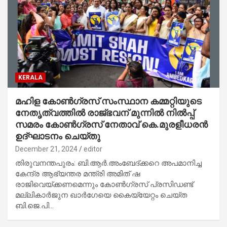
KERALA
മഹിള കോൺഗ്രസ് സംസ്ഥാന കമ്മറ്റിയുടെ
നേതൃത്വത്തിൽ രാജ്ഭവന് മുന്നിൽ നിൽപ്പ്
സമരം കോൺഗ്രസ് നേതാവ് കെ.മുരളീധരൻ
ഉദ്ഘാടനം ചെയ്തു
December 21, 2024
editor
തിരുവനന്തപുരം: ബി.ആർ.അംബേദ്ക്കറെ അപമാനിച്ച
കേന്ദ്ര ആഭ്യന്തര മന്ത്രി അമിത് ഷ
രാജിവെയ്ക്കണമെന്നും കോൺഗ്രസ് പ്രസിഡണ്ട്
മല്ലികാർജുന ഖാർഗേയെ കൈയ്യേറ്റം ചെയ്ത
ബി.ജെ.പി…