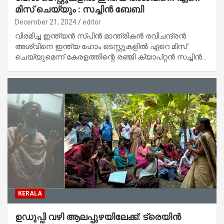
മിസ് ചെയ്യും : സച്ചിൻ ബേബി
December 21, 2024
editor
വിരമിച്ച ഇന്ത്യൻ സ്പിൻ മാന്ത്രികൻ രവിചന്ദ്രൻ
അശ്വിനെ ഇന്ത്യ ഹോം ടെസ്റ്റുകളിൽ ഏറെ മിസ്
ചെയ്യുമെന്ന് കേരളത്തിന്റെ രഞ്ജി ക്യാപ്റ്റൻ സച്ചിൻ…
KERALA
ഉഡുപ്പി വഴി ആലപ്പുഴയിലേക്ക്: ട്രെയിന്‍