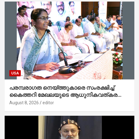
USA
പരമ്പരാഗത നെയ്ത്തുകാരെ സംരക്ഷിച്ച്
കൈത്തറി മേഖലയുടെ ആധുനികവത്കരണം
സാധ്യമാക്കും : ഡെപ്യൂട്ടി സ്പീക്കർ
August 8, 2026
editor