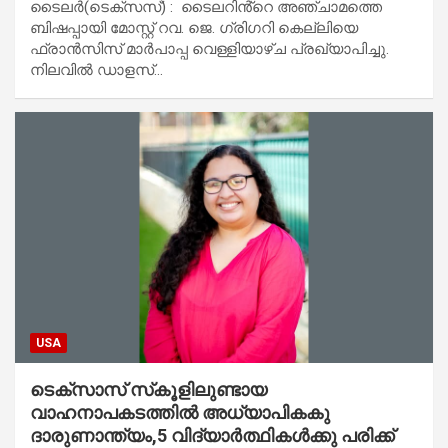
ടൈലർ(ടെക്‌സസ്) : ടൈലറിൻ്റെ അഞ്ചാമത്തെ
ബിഷപ്പായി മോസ്റ്റ് റവ. ജെ. ഗ്രിഗറി കെല്ലിയെ
ഫ്രാൻസിസ് മാർപാപ്പ വെള്ളിയാഴ്ച പ്രഖ്യാപിച്ചു.
നിലവിൽ ഡാളസ്…
USA
ടെക്‌സാസ് സ്‌കൂളിലുണ്ടായ
വാഹനാപകടത്തിൽ അധ്യാപികകു
ദാരുണാന്ത്യം,5 വിദ്യാർത്ഥികൾക്കു പരിക്ക്