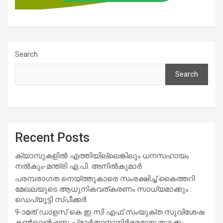
Search
Search
Recent Posts
ക്യാമ്പുകളിൽ എത്തിയില്ലെങ്കിലും ധനസഹായം
നൽകും-മന്ത്രി എ.പി. അനിൽകുമാർ
പരമ്പരാഗത നെയ്ത്തുകാരെ സംരക്ഷിച്ച് കൈത്തറി
മേഖലയുടെ ആധുനികവത്കരണം സാധ്യമാക്കും :
ഡെപ്യൂട്ടി സ്പീക്കർ
9-ാമത് ഡാളസ് കെ ഇ സി എഫ് സംയുക്ത സുവിശേഷ
കൺവെൻഷനു പ്രാർത്ഥനാനിർഭരമായ തുടക്കം