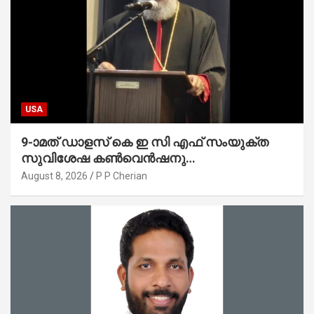
USA
9-ാമത് ഡാളസ് കെ ഇ സി എഫ് സംയുക്ത
സുവിശേഷ കൺവെൻഷനു
പ്രാർത്ഥനാനിർഭരമായ തുടക്കം
August 8, 2026
P P Cherian