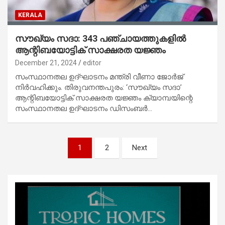
KERALA
സൗഖ്യം സദാ: 343 പഞ്ചായത്തുകളില്‍
ആന്റിബയോട്ടിക് സാക്ഷരത യജ്ഞം
December 21, 2024
editor
സംസ്ഥാനതല ഉദ്ഘാടനം മന്ത്രി വീണാ ജോര്‍ജ്
നിര്‍വഹിക്കും. തിരുവനന്തപുരം: ‘സൗഖ്യം സദാ’
ആന്റിബയോട്ടിക് സാക്ഷരത യജ്ഞം ക്യാമ്പയിന്റെ
സംസ്ഥാനതല ഉദ്ഘാടനം ഡിസംബര്‍…
Posts
1
2
Next
pagination