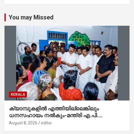
You may Missed
KERALA
ക്യാമ്പുകളിൽ എത്തിയില്ലെങ്കിലും
ധനസഹായം നൽകും-മന്ത്രി എ.പി.
അനിൽകുമാർ
August 8, 2026
editor