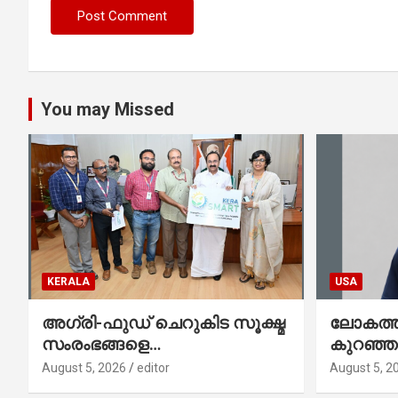
You may Missed
KERALA
USA
അഗ്രി-ഫുഡ് ചെറുകിട സൂക്ഷ്മ
ലോകത്തി
സംരംഭങ്ങളെ
കുറഞ്
ശക്തിപ്പെടുത്താന്‍ ‘സ്മാര്‍ട്ട്’
ഇനി അമ
August 5, 2026
editor
August 5, 2
പദ്ധതിയുമായി കേര; ലോഗോ
നേഥൻ 