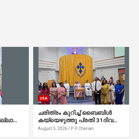
USA
ചരിത്രം കുറിച്ച് ബൈബിൾ
ല്ലാത്ത
കയ്യെഴുത്തു പ്രതി 31ദിവസം
കുന്ന
കൊണ്ട് പൂർത്തിയാക്കി
August 5, 2026
P P Cherian
മാർത്തോമ്മാ ചർച്ച് ഓഫ്