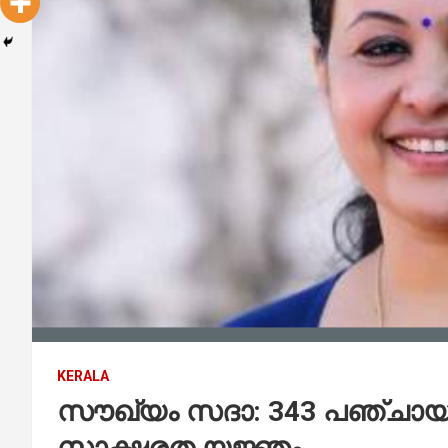
KERALA
സൗഖ്യം സദാ: 343 പഞ്ചായത്
സാക്ഷരത യജ്ഞം