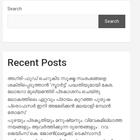
Search
Search
Recent Posts
അഗ്രി-ഫുഡ് ചെറുകിട സൂക്ഷ്മ സംരംഭങ്ങളെ
ശക്തിപ്പെടുത്താന്‍ ‘സ്മാര്‍ട്ട്’ പദ്ധതിയുമായി കേര;
ലോഗോ മുഖ്യമന്ത്രി പ്രകാശനം ചെയ്തു
ലോകത്തിലെ ഏറ്റവും പ്രായം കുറഞ്ഞ പുരുഷ
പ്രൊഫസർ ഇനി അമേരിക്കൻ മലയാളി നേഥൻ
തോമസ്
പുഴയും പ്രകൃതിയും മനുഷ്യനും: വിവേകമില്ലാത്ത
നയങ്ങളും ആവർത്തിക്കുന്ന ദുരന്തങ്ങളും : റവ.
ജെയിംസ് കെ. ജോൺ(ലബ്ബക്ക്, ടെക്സാസ്)