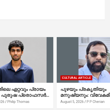
CULTURAL ARTICLE
ലെ ഏറ്റവും പ്രായം
പുഴയും പ്രകൃതിയും
ഞ പുരുഷ പ്രൊഫസർ
മനുഷ്യനും: വിവേകമി
േരിക്കൻ മലയാളി
നയങ്ങളും ആവർത്തിക്
026
Philip Thomas
August 5, 2026
P P Cherian
തോമസ്
ദുരന്തങ്ങളും : റവ. ജെയിംസ്