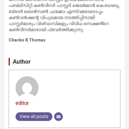
പബ്ലിസിറ്റി കൺവീനർ പാസ്റ്റർ ജെയ്മോൻ കെ.ബാബു,
ബ്രദർ ബെൻസൺ ചാക്കോ എന്നിവരോടൊപ്പം
കൺവൻഷന്റെ വിപുലമായ നടത്തിപ്പിനായി
പാസ്റ്റർമാരും വിശ്വാസികളും വിവിധ സെക്ഷൻ്റെ
കൺവീനർമാരായി പ്രവർത്തിക്കുന്നു.
Chacko K.Thomas
Author
editor
View all posts