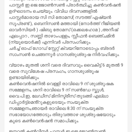
പാസ്റ്റർ ഇ.ജെ.ജോൺസൺ പ്രാർത്ഥിച്ചു കൺവൻഷൻ
ഉദ്ഘാടനം ചെയ്യും. വിവിധ ദിവസങ്ങളിൽ
പാസ്റ്റർമാരായ സി സി തോമസ്( സൗത്ത് ഏഷ്യൻ
സൂപ്രണ്ട് ), ബെനിസൺ മത്തായി (നോർത്ത് റീജിയൺ
ഓവർസിയർ ) ഷിബു തോമസ് (ഒക്കലഹോമ ) ,അനീഷ്
ഏലപ്പാറ , സണ്ണി താഴാംപള്ളം, സ്റ്റീഫൻ ബെഞ്ചമിൻ
(ന്യൂയൊർക്ക്) എന്നിവർ പ്രസംഗിക്കും.
ചർച്ച് ഓഫ് ഗോഡ് സ്റ്റേറ്റ് ക്വയറിനോടൊപ്പം ബ്രദർ
സാംസൺ ചെങ്ങന്നൂർ ഗാനശ്രുശ്രുഷ നിർവഹിക്കും.
വ്യാഴം മുതൽ ശനി വരെ ദിവസവും വൈകിട്ട് 6 മുതൽ 9
വരെ സുവിശേഷ പ്രസംഗം, ഗാനശുശ്രൂഷ
ഉണ്ടായിരിക്കും.
കൺവെൻഷനിൽ വെള്ളി രാവിലെ 9 ന് ശുശ്രൂഷക
സമ്മേളനം, ശനി രാവിലെ 9 ന് സൺഡേ സ്കൂൾ,
വൈ.പി.ഇ, ലേഡീസ് മിനിസ്ട്രീസ് തുടങ്ങി എല്ലാ
ഡിപ്പാർട്ട്മെൻ്റുകളുടെയും സംയുക്ത
സമ്മേളനം,ഞായർ രാവിലെ 8.30 ന് സംയുക്ത
സഭായോഗത്തോടും തിരുവത്താഴ ശുശ്രുഷയോടും
കൂടെ കൺവെൻഷൻ സമാപിക്കും.
ജനറൽ കൺവീനർ പാസ്റ്റർ ഇ.ജെ.ജോൺസൺ,