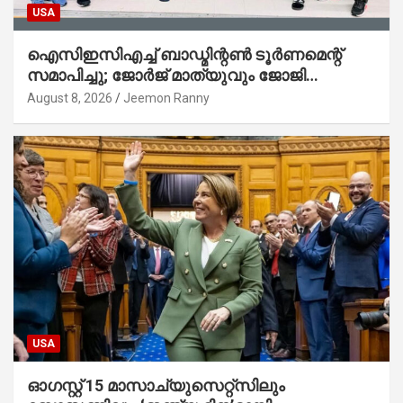
USA
ഐസിഇസിഎച്ച് ബാഡ്മിന്റൺ ടൂർണമെന്റ്
സമാപിച്ചു; ജോർജ് മാത്യുവും ജോജി
ജോർജും മെൻസ് ഓപ്പൺ ജേതാക്കൾ: ജീമോൻ
August 8, 2026
Jeemon Ranny
റാന്നി (പി.ആർ.ഒ.)
USA
ഓഗസ്റ്റ് 15 മാസാച്യുസെറ്റ്‌സിലും