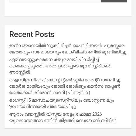
Recent Posts
ഇൻഡ്യാനയിൽ ‘റൂക്കി ടീച്ചർ ഓഫ് ദി ഇയർ’ പുരസ്കാര
ജേതാവും സഹോദരനും ലേക്ക് മിഷിഗണിൽ മുങ്ങിമരിച്ചു
ഏഴ് വയസ്സുകാരനെ ക്രൂരമായി പീഡിപ്പിച്ച്
കൊലപ്പെടുത്തി: അമ്മ ഉൾപ്പെടെ മൂന്ന് സ്ത്രീകൾ
അറസ്റ്റിൽ
ഐസിഇസിഎച്ച് ബാഡ്മിന്റൺ ടൂർണമെന്റ് സമാപിച്ചു;
ജോർജ് മാത്യുവും ജോജി ജോർജും മെൻസ് ഓപ്പൺ
ജേതാക്കൾ: ജീമോൻ റാന്നി (പി.ആർ.ഒ.)
ഓഗസ്റ്റ് 15 മാസാച്യുസെറ്റ്‌സിലും ബോസ്റ്റണിലും
‘ഇന്ത്യ ദിന’മായി പ്രഖ്യാപിച്ചു
ആറാം വയസ്സിൽ വിസ്മയ നേട്ടം: ഫോമാ 2026
യുവജനോത്സവത്തിൽ തിളങ്ങി സെയ്ഡൻ സിദ്ദിഖ്