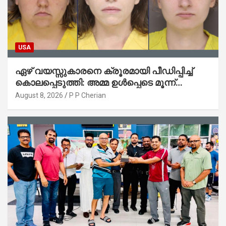
USA
ഏഴ് വയസ്സുകാരനെ ക്രൂരമായി പീഡിപ്പിച്ച്
കൊലപ്പെടുത്തി: അമ്മ ഉൾപ്പെടെ മൂന്ന്
സ്ത്രീകൾ അറസ്റ്റിൽ
August 8, 2026
P P Cherian