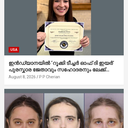
USA
ഇൻഡ്യാനയിൽ ‘റൂക്കി ടീച്ചർ ഓഫ് ദി ഇയർ’
പുരസ്കാര ജേതാവും സഹോദരനും ലേക്ക്
മിഷിഗണിൽ മുങ്ങിമരിച്ചു
August 8, 2026
P P Cherian