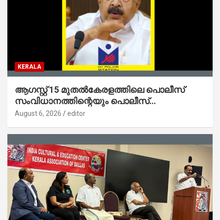
KERALA
ആഗസ്റ്റ് 15 മുതല്‍കേരളത്തിലെ പൊലീസ്
സംവിധാനത്തിന്റെയും പൊലീസ്
സ്റ്റേഷനുകളുടെയും മുഖഛായ മാറുകയാണ് :
August 6, 2026
editor
ആഭ്യന്തരമന്ത്രി ശ്രീ.രമേശ് ചെന്നിത്തല