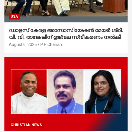
USA
ഡാളസ് കേരള അസോസിയേഷൻ മേയർ ശ്രീ.
വി. വി. രാജേഷിന് ഉജ്വല സ്വീകരണം നൽകി
August 6, 2026
P P Cherian
CHRISTIAN NEWS