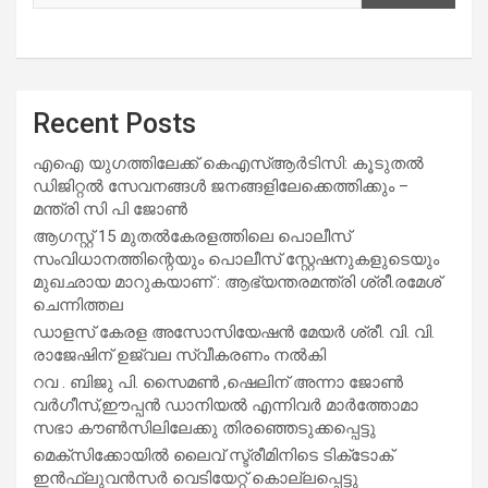
Recent Posts
എഐ യുഗത്തിലേക്ക് കെഎസ്ആർടിസി: കൂടുതൽ
ഡിജിറ്റൽ സേവനങ്ങൾ ജനങ്ങളിലേക്കെത്തിക്കും –
മന്ത്രി സി പി ജോൺ
ആഗസ്റ്റ് 15 മുതല്‍കേരളത്തിലെ പൊലീസ്
സംവിധാനത്തിന്റെയും പൊലീസ് സ്റ്റേഷനുകളുടെയും
മുഖഛായ മാറുകയാണ് : ആഭ്യന്തരമന്ത്രി ശ്രീ.രമേശ്
ചെന്നിത്തല
ഡാളസ് കേരള അസോസിയേഷൻ മേയർ ശ്രീ. വി. വി.
രാജേഷിന് ഉജ്വല സ്വീകരണം നൽകി
റവ . ബിജു പി. സൈമൺ ,ഷെലിന് അന്നാ ജോൺ
വർഗീസ്,ഈപ്പൻ ഡാനിയൽ എന്നിവർ മാർത്തോമാ
സഭാ കൗൺസിലിലേക്കു തിരഞ്ഞെടുക്കപ്പെട്ടു
മെക്സിക്കോയിൽ ലൈവ് സ്ട്രീമിനിടെ ടിക്‌ടോക്
ഇൻഫ്ലുവൻസർ വെടിയേറ്റ് കൊല്ലപ്പെട്ടു