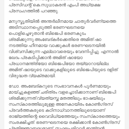
പ്രസിഡന്റ് കെ.സുധാകരന്‍ എംപി അധ്യക്ഷ
പ്രസംഗത്തില്‍ പറഞ്ഞു.
മനുസ്മൃതിയില്‍ അന്തര്‍ലീനമായ ചാതുര്‍വര്‍ണ്യത്തെ
അടിസ്ഥാനപ്പെടുത്തി ഭരണഘടനയെ
പൊളിച്ചെഴുതാന്‍ ബിജെപി ഭരണകൂടം
ശ്രമിക്കുന്നു.അംബേദ്കര്‍ക്കെതിരെ അമിത് ഷാ
നടത്തിയ ഹീനമായ വാക്കുകള്‍ ഭരണഘടനയില്‍
വിശ്വസിക്കുന്ന എല്ലാവരെയും വേദനിപ്പിച്ചു. എന്നാല്‍
ഖേദം പ്രകടിപ്പിക്കാന്‍ അമിത് ഷായോ
പ്രധാനമന്ത്രിയോ ബിജെപിയോ തയ്യാറായില്ല.
അമിത് ഷായുടെ വാക്കുകളിലൂടെ ബിജെപിയുടെ ദളിത്
വിരുദ്ധത വ്യക്തമായി.
ഡോ. അംബേദ്കറുടെ സംഭാവനകള്‍ പൂര്‍ണമായും
മായ്ച്ചുകളഞ്ഞ് ചരിത്രം വളച്ചൊടിക്കാനാണ് ബിജെപി
ശ്രമിക്കുന്നത്.വ്യത്യസ്ത മതത്തിലും ഭാഷയിലും
സംസ്‌കാരത്തിലുമുള്ള അനേകായിരം കോണ്‍ഗ്രസ്
പ്രവര്‍ത്തകരുടെ കഠിനാധ്വാനത്തിലൂടെയാണ്
രാജ്യത്തിന്റെ വൈവിധ്യത്തേയും സംസ്‌കാരത്തെയും
സംരക്ഷിച്ചത്. ഭരണഘടനയെ രക്ഷിക്കാന്‍ കോണ്‍ഗ്രസ്
പ്രതിജ്ഞാബദ്ധമാണ്. സംഘപരിവാര്‍ ഇന്ത്യന്‍