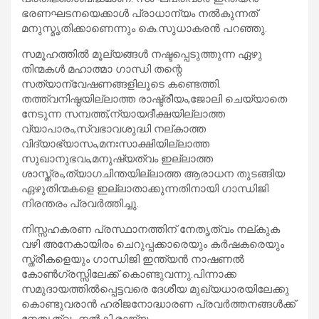
ഭരണഘടനയെക്കാള്‍ പ്രാധാന്യം നല്‍കുന്നത്
മനുസ്മൃതിക്കാണെന്നും കെ.സുധാകരന്‍ പറഞ്ഞു.
സമൂഹത്തില്‍ മൂല്യങ്ങള്‍ നഷ്ടപ്പെടുത്തുന്ന ഏഴു
തിന്മകള്‍ മഹാത്മാ ഗാന്ധി തന്റെ
സത്യാന്വേഷണങ്ങളിലൂടെ കണ്ടെത്തി.
തത്ത്വനിഷ്ഠയില്ലാത്ത രാഷ്ട്രീയം,ജോലി ചെയ്യാതെ
നേടുന്ന സമ്പത്ത്,ന്യായദീക്ഷയില്ലാത്ത
വ്യാപാരം,സ്വഭാവശുദ്ധി നല്കാത്ത
വിദ്യാഭ്യാസം,മനഃസാക്ഷിയില്ലാത്ത
സുഖാനുഭവം,മനുഷ്യത്വം ഇല്ലാത്ത
ശാസ്ത്രം,ത്യാഗചിന്തയില്ലാത്ത ആരാധന തുടങ്ങിയ
ഏഴുതിന്മകളെ ഇല്ലാതാക്കുന്നതിനായി ഗാന്ധിജി
നിരന്തരം പ്രവര്‍ത്തിച്ചു.
നിസ്സഹകരണ പ്രസ്ഥാനത്തിന് നേതൃത്വം നല്കുക
വഴി അനേകായിരം ചെറുപ്പക്കാരെയും കര്‍ഷകരെയും
സ്ത്രീകളെയും ഗാന്ധിജി ഇന്ത്യന്‍ നാഷണല്‍
കോണ്‍ഗ്രസ്സിലേക്ക് കൊണ്ടുവന്നു.പിന്നാക്ക
സമുദായത്തില്‍പ്പെട്ടവരെ ദേശീയ മുഖ്യധാരയിലേക്കു
കൊണ്ടുവരാന്‍ ഹരിജനോദ്ധാരണ പ്രവര്‍ത്തനങ്ങള്‍ക്ക്
നേതൃത്വം നല്‍കി.രാജ്യം