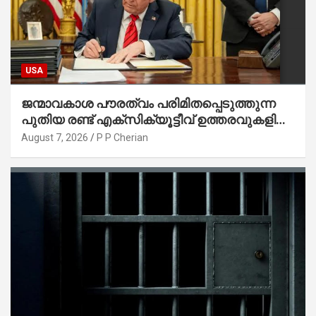
USA
ജന്മാവകാശ പൗരത്വം പരിമിതപ്പെടുത്തുന്ന
പുതിയ രണ്ട് എക്സിക്യൂട്ടീവ് ഉത്തരവുകളിൽ
ട്രംപ് ഒപ്പുവെച്ചു
August 7, 2026
P P Cherian