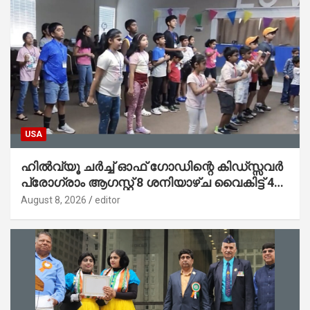
USA
ഹിൽവ്യൂ ചർച്ച് ഓഫ് ഗോഡിന്റെ കിഡ്സ്സവർ
പ്രോഗ്രാം ആഗസ്റ്റ് 8 ശനിയാഴ്ച വൈകിട്ട് 4
മണിക്ക് ആരംഭിയ്ക്കുന്നു
August 8, 2026
editor