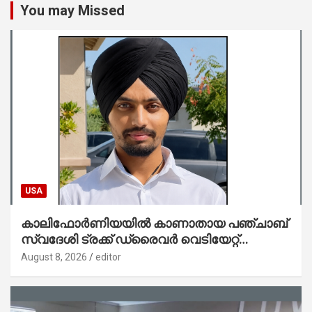
You may Missed
USA
കാലിഫോർണിയയിൽ കാണാതായ പഞ്ചാബ്
സ്വദേശി ട്രക്ക് ഡ്രൈവർ വെടിയേറ്റ്
കൊല്ലപ്പെട്ട നിലയിൽ
August 8, 2026
editor