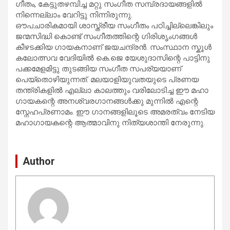
ഗീതം, കേട്ടുതഴമ്പിച്ച മറ്റു സം​ഗീത സമ്പ്രദായങ്ങളിൽ
നിന്നെല്ലാം വേറിട്ടു നിന്നിരുന്നു.
ഔപചാരികമായി ശാസ്ത്രീയ സം​ഗീതം പഠിച്ചില്ലെങ്കിലും
ജന്മസിദ്ധി കൊണ്ട് സം​ഗീതത്തിന്റെ ​ഗിരിശൃം​ഗങ്ങൾ
കീഴടക്കിയ ​ഗായകനാണ് ജയചന്ദ്രൻ. സംസ്ഥാന സ്കൂൾ
കലോത്സവ വേദിയിൽ കെ.ജെ യേശുദാസിന്റെ പാട്ടിനു
പക്കമേളമിട്ടു തുടങ്ങിയ സം​ഗീത സപര്യയാണ്
പെയ്തൊഴിയുന്നത്. മലയാളിയുവതയുടെ പ്രണയ
തന്ത്രികളിൽ എല്ലാ കാലത്തും വരിലോടിച്ച ഈ മഹാ​
ഗായകന്റെ അനശ്വര​ഗാനങ്ങൾക്കു മുന്നിൽ എന്റെ
സ്നേഹപ്രണാമം. ഈ ​ഗാനങ്ങളിലൂടെ അമരത്വം നേടിയ
മഹാ​ഗായകന്റെ ആത്മാവിനു നിത്യശാന്തി നേരുന്നു.
Author