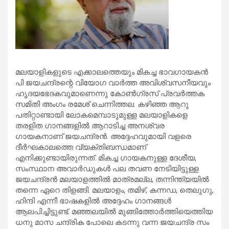
മലയാളികളുടെ എക്കാലത്തെയും മികച്ച ഭാവ​ഗായകൻ
പി ജയചന്ദ്രന്റെ വിയോ​ഗ വാർത്ത അവിശ്വസനീയവും
ഹൃദയഭേദകവുമാണെന്നു കോൺ​ഗ്രസ് പ്രവർത്തക
സമിതി അം​ഗം രമേശ് ചെന്നിത്തല. കഴിഞ്ഞ ആറു
പതിറ്റാണ്ടായി ലോകമെമ്പാടുമുള്ള മലയാളികളെ
തരളിത ​ഗാനങ്ങളിൽ ആറാടിച്ച അനശ്വര ​
ഗായകനാണ് ജയചന്ദ്രൻ. അദ്ദേഹവുമായി വളരെ
ദീർഘകാലത്തെ വ്യക്തിബന്ധമാണ്
എനിക്കുണ്ടായിരുന്നത്. മികച്ച ഗായകനുള്ള ദേശീയ,
സംസ്ഥാന അവാർഡുകൾ പല തവണ നേടിയിട്ടുള്ള
ജയചന്ദ്രൻ മലയാളത്തിൽ മാത്രമല്ല, തന്നിന്ത്യയിൽ
തന്നെ ഏറെ തിളങ്ങി. മലയാളം, തമിഴ്, കന്നഡ, തെലുഗു,
ഹിന്ദി എന്നീ ഭാഷകളിൽ അദ്ദേഹം ഗാനങ്ങൾ
ആലപിച്ചിട്ടുണ്ട്. മഞ്ഞലയിൽ മുങ്ങിത്തോർത്തിയെത്തിയ
ധനു മാസ ചന്ദ്രിക പോലെ കടന്നു വന്ന ജയചന്ദ്ര സം​