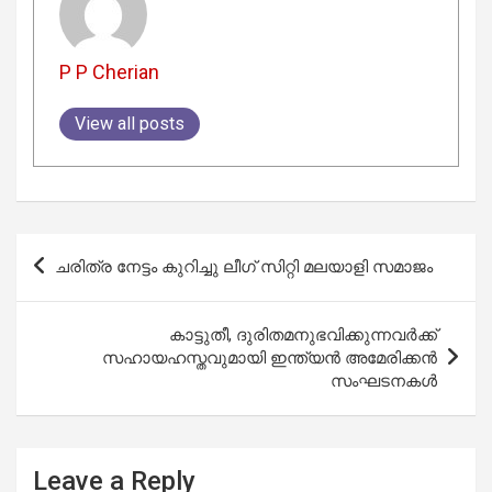
P P Cherian
View all posts
Post
ചരിത്ര നേട്ടം കുറിച്ചു ലീഗ് സിറ്റി മലയാളി സമാജം
navigation
കാട്ടുതീ, ദുരിതമനുഭവിക്കുന്നവർക്ക്
സഹായഹസ്തവുമായി ഇന്ത്യൻ അമേരിക്കൻ
സംഘടനകൾ
Leave a Reply