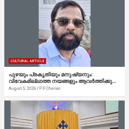
CULTURAL ARTICLE
പുഴയും പ്രകൃതിയും മനുഷ്യനും:
വിവേകമില്ലാത്ത നയങ്ങളും ആവർത്തിക്കുന്ന
ദുരന്തങ്ങളും : റവ. ജെയിംസ് കെ.
August 5, 2026
P P Cherian
ജോൺ(ലബ്ബക്ക്, ടെക്സാസ്)