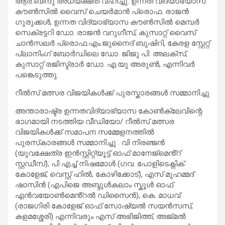
ആർ.ബിന്ദു അധ്യക്ഷത വഹിച്ചു. ഉന്നത വിദ്യാഭ്യാസ
കൗൺസിൽ വൈസ് ചെയർമാൻ പ്രൊഫ. രാജൻ
ഗുരുക്കൾ, ഉന്നത വിദ്യാഭ്യാസ കൗൺസിൽ മെമ്പർ
സെക്രട്ടറി ഡോ. രാജൻ വറുഗീസ്, കുസാറ്റ് വൈസ്
ചാൻസലർ പ്രൊഫ.എം.ജുനൈദ് ബുഷിറി, കേരള സ്റ്റേറ്റ്
പ്ലാനിംഗ് ബോർഡിലെ ഡോ. ജിജു പി. അലക്സ്,
കുസാറ്റ് രജിസ്ട്രാർ ഡോ. എ.യു അരുൺ, എന്നിവർ
പങ്കെടുത്തു.
റീൽസ് മത്സര വിജയികൾക്ക് പുരസ്കാരങ്ങൾ സമ്മാനിച്ചു
അന്താരാഷ്ട്ര ഉന്നതവിദ്യാഭ്യാസ കോൺക്ലേവിന്റെ
ഭാഗമായി നടത്തിയ വീഡിയോ/ റീൽസ് മത്സര
വിജയികൾക്ക് സമാപന സമ്മേളനത്തിൽ
പുരസ്‌കാരങ്ങൾ സമ്മാനിച്ചു . വി നിരഞ്ജൻ
(യുവക്ഷേത്ര ഇൻസ്റ്റിറ്റ്യൂട്ട് ഓഫ് മാനേജ്മെൻ്റ്
സ്റ്റഡീസ്), പി എച്ച് നിഷമോൾ (ഗവ. പോളിടെക്നിക്
കോളേജ്, വെസ്റ്റ് ഹിൽ, കോഴിക്കോട്), എസ് മുഹമ്മദ്
ഷാസിൻ (എപിജെ അബ്ദുൾകലാം സ്കൂൾ ഓഫ്
എൻവയോൺമെൻ്റൽ ഡിസൈൻ), കെ. മാധവ്
(രാജഗിരി കോളേജ് ഓഫ് സോഷ്യൽ സയൻസസ്,
കളമശ്ശേരി) എന്നിവരും എസ് അഭിജിത്ത്, അജ്മൽ