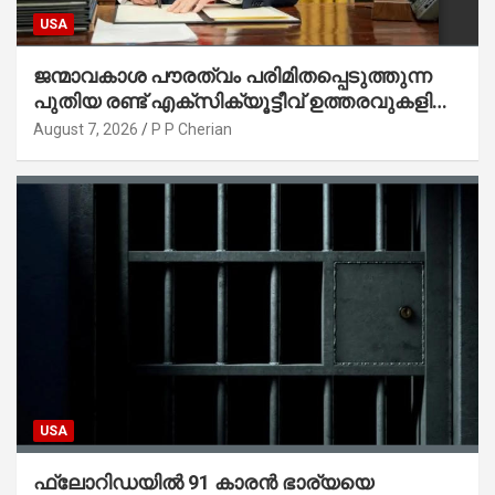
USA
ജന്മാവകാശ പൗരത്വം പരിമിതപ്പെടുത്തുന്ന
പുതിയ രണ്ട് എക്സിക്യൂട്ടീവ് ഉത്തരവുകളിൽ
ട്രംപ് ഒപ്പുവെച്ചു
August 7, 2026
P P Cherian
USA
ഫ്ലോറിഡയിൽ 91 കാരൻ ഭാര്യയെ