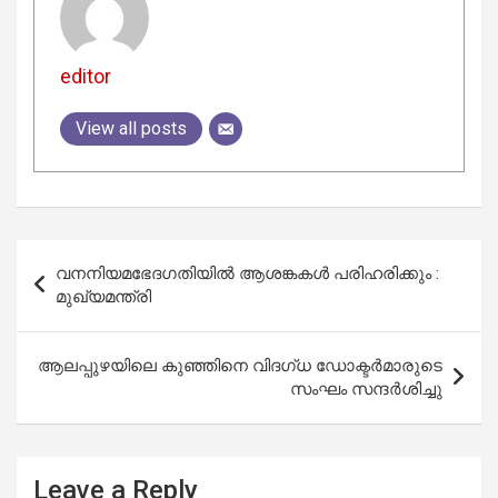
editor
View all posts
Post
വനനിയമഭേദഗതിയിൽ ആശങ്കകൾ പരിഹരിക്കും :
navigation
മുഖ്യമന്ത്രി
ആലപ്പുഴയിലെ കുഞ്ഞിനെ വിദഗ്ധ ഡോക്ടര്‍മാരുടെ
സംഘം സന്ദര്‍ശിച്ചു
Leave a Reply