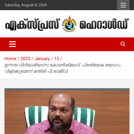
Skip
Saturday, August 8, 2026
to
content
Malayalam Christian News
Express Herald – Malayalam
Christian News
Home
2025
January
15
ഉന്നത വിദ്യാഭ്യാസ കോൺക്ലേവ്: പ്രത്യേക യോഗം
വിളിക്കുമെന്ന് മന്ത്രി പി.രാജീവ്‌