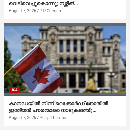
വെടിവെച്ചുകൊന്നു; നഴ്സിങ്
ഹോമിലാക്കില്ലെന്ന് നൽകിയ വാഗ്ദാനം
August 7, 2026
P P Cherian
പാലിച്ചതായി മൊഴി
USA
കാനഡയിൽ നിന്ന് റെക്കോർഡ് തോതിൽ
ഇന്ത്യൻ പൗരന്മാരെ നാടുകടത്തി;
ആറുമാസത്തിനിടെ 3,323 പേർ
August 7, 2026
Philip Thomas