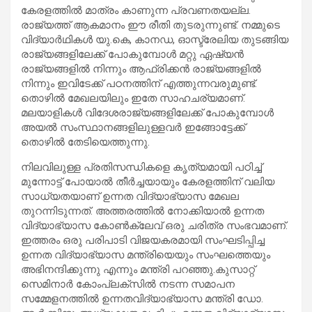
കേരളത്തിൽ മാത്രം കാണുന്ന പ്രവണതയല്ല.
രാജ്യത്ത് ആകമാനം ഈ രീതി തുടരുന്നുണ്ട്. നമ്മുടെ
വിദ്യാർഥികൾ യു.കെ, കാനഡ, ഓസ്ട്രേലിയ തുടങ്ങിയ
രാജ്യങ്ങളിലേക്ക് പോകുമ്പോൾ മറ്റു ഏഷ്യൻ
രാജ്യങ്ങളിൽ നിന്നും ആഫ്രിക്കൻ രാജ്യങ്ങളിൽ
നിന്നും ഇവിടേക്ക് പഠനത്തിന് എത്തുന്നവരുമുണ്ട്.
തൊഴിൽ മേഖലയിലും ഇതേ സാഹചര്യമാണ്.
മലയാളികൾ വിദേശരാജ്യങ്ങളിലേക്ക് പോകുമ്പോൾ
അയൽ സംസ്ഥാനങ്ങളിലുള്ളവർ ഇങ്ങോട്ടേക്ക്
തൊഴിൽ തേടിയെത്തുന്നു.
നിലവിലുള്ള പ്രതിസന്ധികളെ കൃത്യമായി പഠിച്ച്
മുന്നോട്ട് പോയാൽ തീർച്ചയായും കേരളത്തിന് വലിയ
സാധ്യതയാണ് ഉന്നത വിദ്യാഭ്യാസ മേഖല
തുറന്നിടുന്നത്. അത്തരത്തിൽ നോക്കിയാൽ ഉന്നത
വിദ്യാഭ്യാസ കോൺക്ലേവ് ഒരു ചരിത്ര സംഭവമാണ്.
ഇത്തരം ഒരു പരിപാടി വിജയകരമായി സംഘടിപ്പിച്ച
ഉന്നത വിദ്യാഭ്യാസ മന്ത്രിയെയും സംഘത്തെയും
അഭിനന്ദിക്കുന്നു എന്നും മന്ത്രി പറഞ്ഞു.കുസാറ്റ്
സെമിനാർ കോംപ്ലക്സിൽ നടന്ന സമാപന
സമ്മേളനത്തിൽ ഉന്നതവിദ്യാഭ്യാസ മന്ത്രി ഡോ.