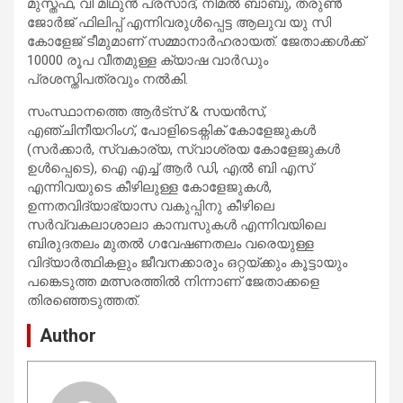
മുസ്തഫ, വി മിഥുൻ പ്രസാദ്, നിമൽ ബാബു, തരുൺ
ജോർജ് ഫിലിപ്പ് എന്നിവരുൾപ്പെട്ട ആലുവ യു സി
കോളേജ് ടീമുമാണ് സമ്മാനാർഹരായത്. ജേതാക്കൾക്ക്
10000 രൂപ വീതമുള്ള ക്യാഷ വാർഡും
പ്രശസ്തിപത്രവും നൽകി.
സംസ്ഥാനത്തെ ആർട്സ് & സയൻസ്,
എഞ്ചിനീയറിംഗ്, പോളിടെക്നിക് കോളേജുകൾ
(സർക്കാർ, സ്വകാര്യ, സ്വാശ്രയ കോളേജുകൾ
ഉൾപ്പെടെ), ഐ എച്ച് ആർ ഡി, എൽ ബി എസ്
എന്നിവയുടെ കീഴിലുള്ള കോളേജുകൾ,
ഉന്നതവിദ്യാഭ്യാസ വകുപ്പിനു കീഴിലെ
സർവ്വകലാശാലാ കാമ്പസുകൾ എന്നിവയിലെ
ബിരുദതലം മുതൽ ഗവേഷണതലം വരെയുള്ള
വിദ്യാർത്ഥികളും ജീവനക്കാരും ഒറ്റയ്ക്കും കൂട്ടായും
പങ്കെടുത്ത മത്സരത്തിൽ നിന്നാണ് ജേതാക്കളെ
തിരഞ്ഞെടുത്തത്.
Author