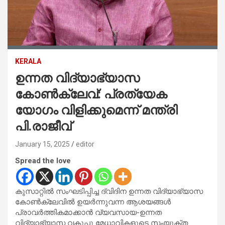
KERALA
ഉന്നത വിദ്യാഭ്യാസ
കോൺക്ലേവ്: പ്രത്യേക
യോഗം വിളിക്കുമെന്ന് മന്ത്രി
പി.രാജീവ്‌
January 15, 2025
editor
Spread the love
കുസാറ്റിൽ സംഘടിപ്പിച്ച ദ്വിദിന ഉന്നത വിദ്യാഭ്യാസ
കോൺക്ലേവിൽ ഉയർന്നുവന്ന ആശയങ്ങൾ
പ്രാവർത്തികമാക്കാൻ വ്യവസായ-ഉന്നത
വിദ്യാഭ്യാസ വകുപ്പു മേധാവികളുടെ സംയുക്ത