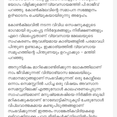
യോഗം വിളിക്കുമെന്ന് വ്യവസായമന്ത്രി പി.രാജീവ്
പറഞ്ഞു. കോൺക്ലേവിന്റെ സമാപന സമ്മേളനം
ഉദ്ഘാടനം ചെയ്യുകയായിരുന്നു അദ്ദേഹം.
കോൺക്ലേവിൽ നടന്ന വിവിധ സെഷനുകളുടെ
ഭാഗമായി രൂപപ്പെട്ട നിർദ്ദേശങ്ങളും നിരീക്ഷണങ്ങളും
ഏറെ വിലപ്പെട്ടതാണ്. വ്യവസായ മേഖലയുടെ
സഹകരണം ആവശ്യമായ കാര്യങ്ങളിൽ പരമാവധി
പിന്തുണ ഉണ്ടാകും. ഇക്കാര്യത്തിൽ വ്യവസായ
സമൂഹത്തിന്റെ പിന്തുണയും ഉറപ്പാക്കുo – മന്ത്രി
പറഞ്ഞു.
അനുനിമിഷം മാറിക്കൊണ്ടിരിക്കുന്ന ലോകത്തിലാണ്
നാം ജീവിക്കുന്നത്. വിദ്യാഭ്യാസ മേഖലയിലും
സമാനമാറ്റങ്ങളാണ് സംഭവിക്കുന്നത്. ഒരു കോഴ്സിലെ
ഒന്നാം സെമസ്റ്ററിൽ പഠിച്ച ഒരു വിഷയം അവസാന
സെമസ്റ്ററിലേക്ക് എത്തുമ്പോൾ കാലഹരണപ്പെടുന്ന
സാഹചര്യമാണ്. മനുഷ്യശേഷിയെ നിർമ്മിത ബുദ്ധി
മറികടക്കുകയാണ്. റോബോട്ടിക്സുകൂടി ചേരുമ്പോൾ
വിപ്ലവാത്മകമായ കണ്ടുപിടുത്തങ്ങളാണ്
സംഭവിക്കുന്നത്. ഇത്തരം സാങ്കേതികവിദ്യകളെ
ഒഴിവാക്കിയുള്ള പഠന രീതികൾക്ക് നിലനിൽപ്പില്ല.