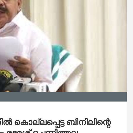
‍ കൊല്ലപ്പെട്ട ബിനിലിന്റെ
– രമേശ് ചെന്നിത്തല