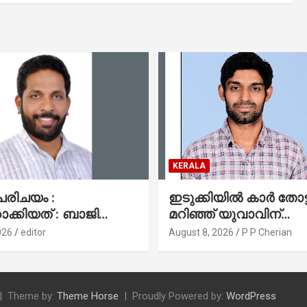
KERALA
പരിചയം :
ഇടുക്കിയിൽ കാർ തോട്ട
ക്കിയത് : ബാജി
മറിഞ്ഞ് യുവാവിന്
ി, ഡാലസ്
ദാരുണാന്ത്യം
026
editor
August 8, 2026
P P Cherian
Theme by:
Theme Horse
Proudly Powered by:
WordPress