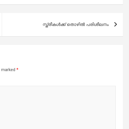
സ്ത്രീകൾക്ക് തൊഴിൽ പരിശീലനം
re marked
*