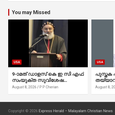
You may Missed
USA
USA
9-ാമത് ഡാളസ് കെ ഇ സി എഫ്
പുസ്തക 
സംയുക്ത സുവിശേഷ
തയ്യാറാ
കൺവെൻഷനു
ഓടംവേല
August 8, 2026
P P Cherian
August 8, 2
പ്രാർത്ഥനാനിർഭരമായ
തുടക്കം
Copyright © 2026
Express Herald – Malayalam Christian News