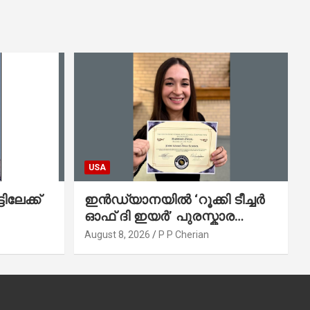
USA
ിലേക്ക്
ഇൻഡ്യാനയിൽ ‘റൂക്കി ടീച്ചർ
ഓഫ് ദി ഇയർ’ പുരസ്കാര
ജേതാവും സഹോദരനും ലേക്ക്
August 8, 2026
P P Cherian
മിഷിഗണിൽ മുങ്ങിമരിച്ചു