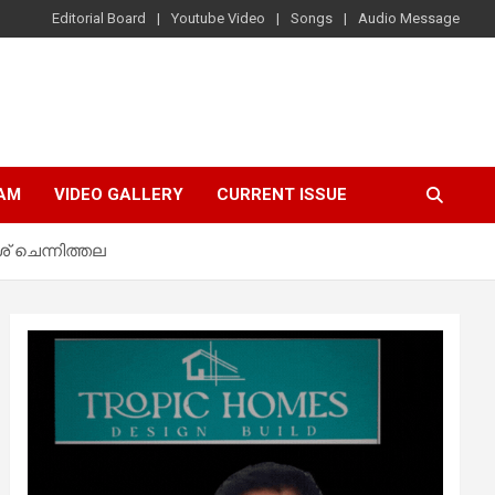
Editorial Board
Youtube Video
Songs
Audio Message
AM
VIDEO GALLERY
CURRENT ISSUE
ശ് ചെന്നിത്തല