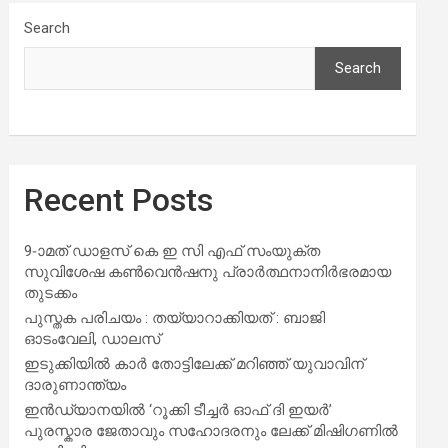
Search
Search
Recent Posts
9-ാമത് ഡാളസ് കെ ഇ സി എഫ് സംയുക്ത
സുവിശേഷ കൺവെൻഷനു പ്രാർത്ഥനാനിർഭരമായ
തുടക്കം
പുസ്തക പരിചയം : തയ്യാറാക്കിയത് : ബാജി
ഓടംവേലി, ഡാലസ്
ഇടുക്കിയിൽ കാർ തോട്ടിലേക്ക് മറിഞ്ഞ് യുവാവിന്
ദാരുണാന്ത്യം
ഇൻഡ്യാനയിൽ ‘റൂക്കി ടീച്ചർ ഓഫ് ദി ഇയർ’
പുരസ്കാര ജേതാവും സഹോദരനും ലേക്ക് മിഷിഗണിൽ