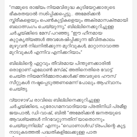
“നമ്മുടെ രാജ്യം നിയമവിരുദ്ധ കുടിയേറ്റക്കാരുടെ
ഭീകരതയാൽ നശിപ്പിക്കപ്പെട്ടു… അമേരിക്കൻ
സ്ത്രീകളെയും പെൺകുട്ടികളെയും അക്രമാസക്തമായി
ബലാത്സംഗം ചെയ്യുന്നു,” ബില്ലിനെക്കുറിച്ചുള്ള
ചർച്ചയ്ക്കിടെ മേസ് പറഞ്ഞു. “ഈ ഹീനമായ
കുറ്റകൃത്യങ്ങൾ അവശേഷിപ്പിക്കുന്ന ജീവിതകാലം
മുഴുവൻ നിലനിൽക്കുന്ന മുറിവുകൾ, മാറ്റാനാവാത്ത
മുറിവുകൾ എന്നിവ എനിക്കറിയാം.”
ബില്ലിന്റെ ഏറ്റവും തീവ്രമായ പിന്തുണക്കാരിൽ
ഒരാളാണ് എലോൺ മസ്‌ക്, അതിനെതിരെ വോട്ട്
ചെയ്ത നിയമനിർമ്മാതാക്കൾക്ക് അവരുടെ ഹൗസ്
സീറ്റുകൾ നഷ്ടപ്പെടുത്തണമെന്ന് പോലും ആഹ്വാനം
ചെയ്തു.
വ്യാഴാഴ്ച രാവിലെ ബില്ലിനെക്കുറിച്ചുള്ള
ചർച്ചയ്ക്കിടെ, പുരോഗമനവാദിയായ പ്രതിനിധി പ്രമീള
ജയപാൽ, ഡി-വാഷ്., ബിൽ “അമേരിക്കൻ ജനതയുടെ
ആവശ്യങ്ങൾ നിറവേറ്റുന്നതിന് യാതൊന്നും
ചെയ്യുന്നില്ല” എന്നും “ഡൊണാൾഡ് ട്രംപിന്റെ കൂട്ട
നാടുകടത്തൽ പദ്ധതികളിലേക്കുള്ള പാത