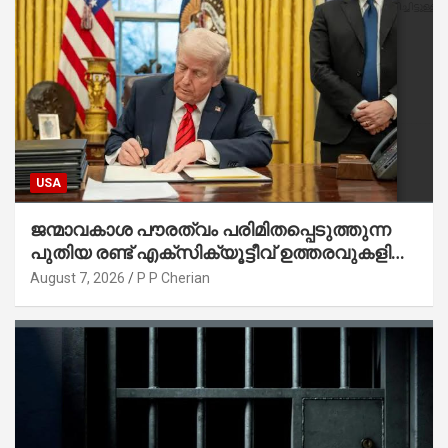
USA
ജന്മാവകാശ പൗരത്വം പരിമിതപ്പെടുത്തുന്ന
പുതിയ രണ്ട് എക്സിക്യൂട്ടീവ് ഉത്തരവുകളിൽ
ട്രംപ് ഒപ്പുവെച്ചു
August 7, 2026
P P Cherian