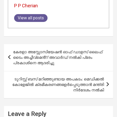
P P Cherian
View all posts
Post
കേരളാ അസ്സോസിയേഷൻ ഓഫ് ഡാളസ് ലൈഫ്
navigation
ടൈം അച്ചീവ്മെൻ്റ് അവാർഡ് നൽകി പ്രേം
പ്രകാശിനെ ആദരിച്ചു
ടൂറിസ്റ്റ് ബസ് മറിഞ്ഞുണ്ടായ അപകടം: മെഡിക്കല്‍
കോളേജില്‍ ക്രമീകരണങ്ങളേര്‍പ്പെടുത്താന്‍ മന്ത്രി
നിര്‍ദേശം നല്‍കി
Leave a Reply