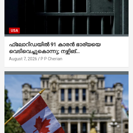
USA
ഫ്ലോറിഡയിൽ 91 കാരൻ ഭാര്യയെ
വെടിവെച്ചുകൊന്നു; നഴ്സിങ്
ഹോമിലാക്കില്ലെന്ന് നൽകിയ വാഗ്ദാനം
August 7, 2026
P P Cherian
പാലിച്ചതായി മൊഴി