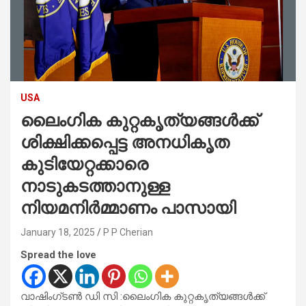
USA
ലൈംഗിക കുറ്റകൃത്യങ്ങൾക്ക്
ശിക്ഷിക്കപ്പെട്ട അനധികൃത
കുടിയേറ്റക്കാരെ
നാടുകടത്താനുള്ള
നിയമനിർമ്മാണം പാസായി
January 18, 2025
P P Cherian
Spread the love
വാഷിംഗ്‌ടൺ ഡി സി :ലൈംഗിക കുറ്റകൃത്യങ്ങൾക്ക്