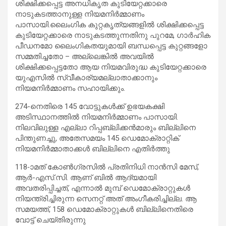
ശിക്ഷിക്കപ്പെട്ട അനധികൃത കുടിയേറ്റക്കാരെ
നാടുകടത്താനുള്ള നിയമനിർമ്മാണം
പാസായി.ലൈംഗിക കുറ്റകൃത്യങ്ങളിൽ ശിക്ഷിക്കപ്പെട്ട
കുടിയേറ്റക്കാരെ നാടുകടത്തുന്നതിനു പുറമേ, ഗാർഹിക
പീഡനമോ ലൈംഗികതയുമായി ബന്ധപ്പെട്ട കുറ്റങ്ങളോ
സമ്മതിച്ചതോ – അല്ലെങ്കിൽ അവയിൽ
ശിക്ഷിക്കപ്പെട്ടതോ ആയ നിയമവിരുദ്ധ കുടിയേറ്റക്കാരെ
യുഎസിൽ സ്വീകാര്യമല്ലാതാക്കാനും
നിയമനിർമ്മാണം സഹായിക്കും.
274-നെതിരെ 145 വോട്ടുകൾക്ക് ഉഭയകക്ഷി
അടിസ്ഥാനത്തിൽ നിയമനിർമ്മാണം പാസായി.
നിലവിലുള്ള എല്ലാ റിപ്പബ്ലിക്കൻമാരും ബില്ലിനെ
പിന്തുണച്ചു, അതേസമയം 145 ഡെമോക്രാറ്റിക്
നിയമനിർമ്മാതാക്കൾ ബില്ലിനെ എതിർത്തു
118-ാമത് കോൺഗ്രസിൽ പ്രതിനിധി നാൻസി മേസ്,
ആർ-എസ്.സി. ആണ് ബിൽ ആദ്യമായി
അവതരിപ്പിച്ചത്, എന്നാൽ മുമ്പ് ഡെമോക്രാറ്റുകൾ
നിയന്ത്രിച്ചിരുന്ന സെനറ്റ് അത് അംഗീകരിച്ചില്ല. ആ
സമയത്ത്, 158 ഡെമോക്രാറ്റുകൾ ബില്ലിനെതിരെ
വോട്ട് ചെയ്തിരുന്നു