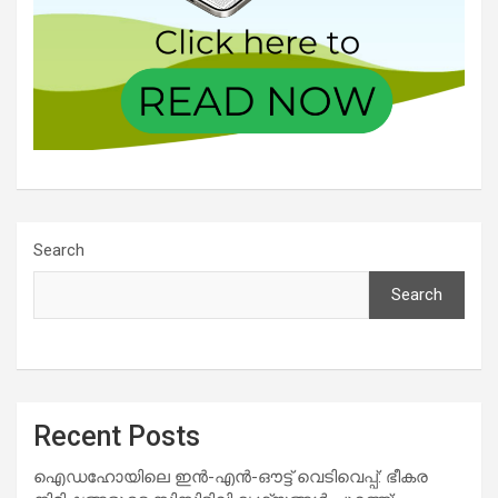
Search
Search
Recent Posts
ഐഡഹോയിലെ ഇൻ-എൻ-ഔട്ട് വെടിവെപ്പ്: ഭീകര