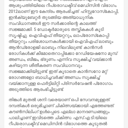
ആശുപത്രിയിലെ റീപ്രൊഡക്ടീവ് മെഡിസിന്‍ വിഭാഗം.
2012ലാണ് ഈ കേന്ദ്രം ആരംഭിച്ചത്. ഹിസ്റ്ററോസ്‌കോപ്പി,
ഇന്‍ക്യുബേറ്റര്‍ തുടങ്ങിയ അത്യാധുനിക
സംവിധാനങ്ങള്‍ ഈ സര്‍ക്കാരിന്റെ കാലത്ത്
സജ്ജമാക്കി. 5 ഡോക്ടര്‍മാരുടെ തസ്തികകള്‍ കൂടി
സൃഷ്ടിച്ചു. ഐവിഎഫ് തീയറ്ററും, ലാപ്രോസ്‌കോപ്പി
തീയറ്ററും പരിശോധനകള്‍ക്കായി ഐവിഎഫ് ലാബും
ആന്‍ഡ്രോളജി ലാബും നിലവിലുണ്ട്. കാന്‍സര്‍
രോഗികള്‍ക്ക് കീമോതെറാപ്പിക്കോ റേഡിയേഷനോ മുമ്പ്
അണ്ഡം, ബീജം, ഭ്രൂണം എന്നിവ സൂക്ഷിച്ച് വയ്ക്കാന്‍
കഴിയുന്ന ശീതീകരണ സംവിധാനവും
സജ്ജമാക്കിയിട്ടുണ്ട്. ഇത് കൂടാതെ കാന്‍സറോ മറ്റ്
രോഗങ്ങളോ ബാധിച്ചവര്‍ക്ക് അണ്ഡം സൂക്ഷിച്ച്
വയ്ക്കാനുള്ള ഫെര്‍ട്ടിലിറ്റി പ്രിസര്‍വേഷന്‍ പ്രോഗാം
അടുത്തിടെ ആരംഭിച്ചിട്ടുണ്ട്.
തിങ്കള്‍ മുതല്‍ ശനി വരെയാണ് ഒപി സേവനമുള്ളത്.
ദമ്പതികള്‍ ഒരുമിച്ചാണ് ചികിത്സയ്ക്കായി എത്തേണ്ടത്.
കൗണ്‍സിലിംഗ് ഉള്‍പ്പെടെ എല്ലാ മാനദണ്ഡങ്ങളും
പാലിച്ചാണ് ഇവിടത്തെ ചികിത്സ. എസ്.എ.ടി.യിലെ
റീപ്രൊഡക്ടീവ് മെഡിസിന്‍ വിഭാഗത്തെ കൂടുതല്‍