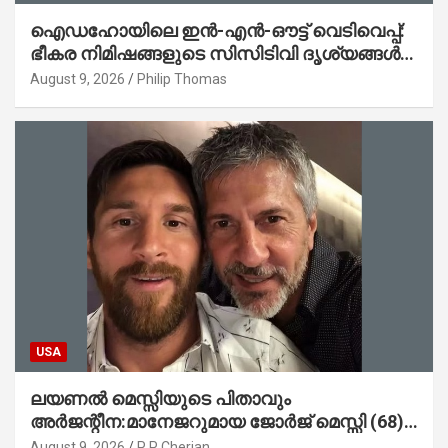
ഐഡഹോയിലെ ഇൻ-എൻ-ഔട്ട് വെടിവെപ്പ്:
ഭീകര നിമിഷങ്ങളുടെ സിസിടിവി ദൃശ്യങ്ങൾ
പുറത്ത്; ആക്രമണത്തിന് പിന്നിലെ കാരണം
August 9, 2026
Philip Thomas
ഇപ്പോഴും ദുരൂഹം
USA
ലയണൽ മെസ്സിയുടെ പിതാവും
അർജന്റീന:മാനേജറുമായ ജോർജ് മെസ്സി (68)
അന്തരിച്ചു
August 9, 2026
P P Cherian