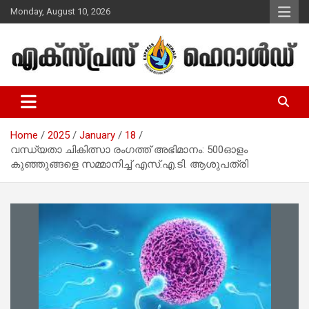
Skip
Monday, August 10, 2026
to
content
Malayalam Christian News
Express Herald – Malayalam
Christian News
Home
2025
January
18
വന്ധ്യതാ ചികിത്സാ രംഗത്ത് അഭിമാനം: 500ഓളം
കുഞ്ഞുങ്ങളെ സമ്മാനിച്ച് എസ്.എ.ടി. ആശുപത്രി