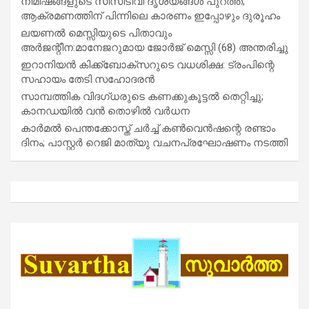
നിമിഷങ്ങളുടെ സിസിടിവി ദൃശ്യങ്ങൾ പുറത്ത്;
ആക്രമണത്തിന് പിന്നിലെ കാരണം ഇപ്പോഴും ദുരൂഹം
ലയണൽ മെസ്സിയുടെ പിതാവും
അർജന്റീന:മാനേജറുമായ ജോർജ് മെസ്സി (68) അന്തരിച്ചു
ഇറാനിയൻ കിക്ക്ബോക്സറുടെ വധശിക്ഷ: ട്രംപിന്റെ
സഹായം തേടി സഹോദരൻ
സാമ്പത്തിക വിദഗ്ധരുടെ കണക്കുകൂട്ടൽ തെറ്റിച്ചു;
കാനഡയിൽ വൻ തൊഴിൽ വർധന
കാർമൽ പെന്തക്കോസ്ത് ചർച്ച് കൺവെൻഷന്റെ രണ്ടാം
ദിനം; പാസ്റ്റർ റെജി മാത്യു വചനപ്രഘോഷണം നടത്തി