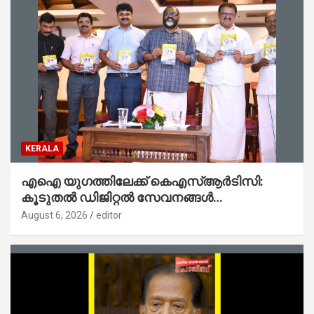
KERALA
എഐ യുഗത്തിലേക്ക് കെഎസ്ആർടിസി:
കൂടുതൽ ഡിജിറ്റൽ സേവനങ്ങൾ
ജനങ്ങളിലേക്കെത്തിക്കും – മന്ത്രി സി പി
August 6, 2026
editor
ജോൺ