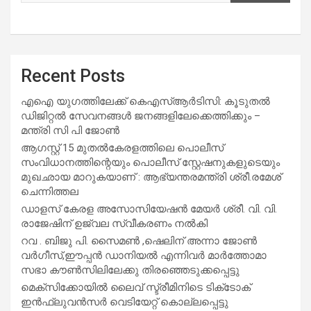
Recent Posts
എഐ യുഗത്തിലേക്ക് കെഎസ്ആർടിസി: കൂടുതൽ
ഡിജിറ്റൽ സേവനങ്ങൾ ജനങ്ങളിലേക്കെത്തിക്കും –
മന്ത്രി സി പി ജോൺ
ആഗസ്റ്റ് 15 മുതല്‍കേരളത്തിലെ പൊലീസ്
സംവിധാനത്തിന്റെയും പൊലീസ് സ്റ്റേഷനുകളുടെയും
മുഖഛായ മാറുകയാണ് : ആഭ്യന്തരമന്ത്രി ശ്രീ.രമേശ്
ചെന്നിത്തല
ഡാളസ് കേരള അസോസിയേഷൻ മേയർ ശ്രീ. വി. വി.
രാജേഷിന് ഉജ്വല സ്വീകരണം നൽകി
റവ . ബിജു പി. സൈമൺ ,ഷെലിന് അന്നാ ജോൺ
വർഗീസ്,ഈപ്പൻ ഡാനിയൽ എന്നിവർ മാർത്തോമാ
സഭാ കൗൺസിലിലേക്കു തിരഞ്ഞെടുക്കപ്പെട്ടു
മെക്സിക്കോയിൽ ലൈവ് സ്ട്രീമിനിടെ ടിക്‌ടോക്
ഇൻഫ്ലുവൻസർ വെടിയേറ്റ് കൊല്ലപ്പെട്ടു