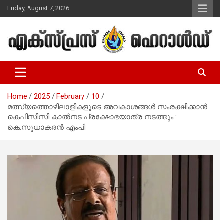
Skip
Friday, August 7, 2026
to
content
Malayalam Christian News
Express Herald – Malayalam
Christian News
Home
2025
February
10
മത്സ്യത്തൊഴിലാളികളുടെ അവകാശങ്ങള്‍ സംരക്ഷിക്കാന്‍
കെപിസിസി കാല്‍നട പ്രക്ഷോഭയാത്ര നടത്തും :
കെ.സുധാകരന്‍ എംപി