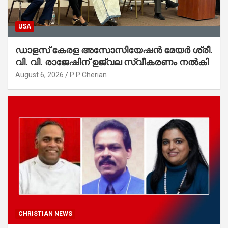
USA
ഡാളസ് കേരള അസോസിയേഷൻ മേയർ ശ്രീ.
വി. വി. രാജേഷിന് ഉജ്വല സ്വീകരണം നൽകി
August 6, 2026
P P Cherian
CHRISTIAN NEWS