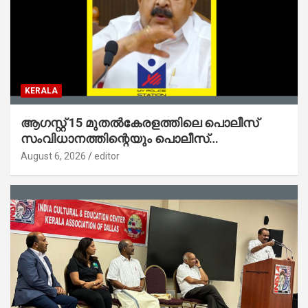
KERALA
ആഗസ്റ്റ് 15 മുതല്‍കേരളത്തിലെ പൊലീസ്
സംവിധാനത്തിന്റെയും പൊലീസ്
സ്റ്റേഷനുകളുടെയും മുഖഛായ മാറുകയാണ് :
August 6, 2026
editor
ആഭ്യന്തരമന്ത്രി ശ്രീ.രമേശ് ചെന്നിത്തല