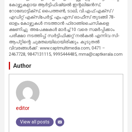
കോഴ്സുകളായ ആർട്ടിഫിഷ്യൽ ഇന്റലിജൻസ്,
റോബോട്ടിക്സ്, പൈത്തൺ, ടാലി, വി.എഫ്.എക്സ് /
എഡിറ്റ് എക്സ്പേർട്ട്, എം.എസ് ഓഫീസ് തുടങ്ങി 78-
ഓളം കോഴ്സുകൾ നടത്താൻ ഫ്രാഞ്ചൈസികളെ
ക്ഷണിച്ചു. അപേക്ഷകൾ മാർച്ച് 10 വരെ സമർപ്പിക്കാം.
പരീക്ഷാ നടത്തിപ്പ്, സർട്ടിഫിക്കറ്റ് നൽകൽ എന്നിവ സി-
ആപ്റ്റിന്റെ ചുമതലയിലായിരിക്കും. കൂടുതൽ
വിവരങ്ങൾക്ക് : www.captmultimedia.com, 0471 –
2467728, 9847131115, 9995444485,
mma@captkerala.com
Author
editor
View all posts