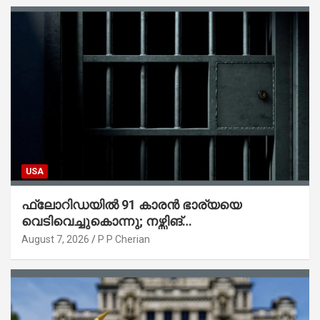
USA
ഫ്ലോറിഡയിൽ 91 കാരൻ ഭാര്യയെ
വെടിവെച്ചുകൊന്നു; നഴ്സിങ്
ഹോമിലാക്കില്ലെന്ന് നൽകിയ വാഗ്ദാനം
August 7, 2026
P P Cherian
പാലിച്ചതായി മൊഴി