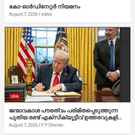
കോ-ഓർഡിനേറ്റർ നിയമനം
August 7, 2026
editor
USA
ജന്മാവകാശ പൗരത്വം പരിമിതപ്പെടുത്തുന്ന
പുതിയ രണ്ട് എക്സിക്യൂട്ടീവ് ഉത്തരവുകളിൽ
ട്രംപ് ഒപ്പുവെച്ചു
August 7, 2026
P P Cherian