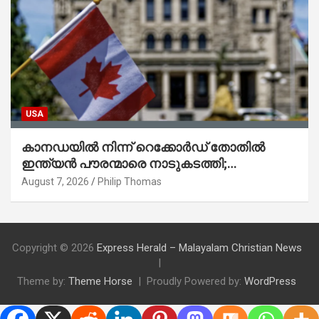
USA
കാനഡയിൽ നിന്ന് റെക്കോർഡ് തോതിൽ
ഇന്ത്യൻ പൗരന്മാരെ നാടുകടത്തി;
ആറുമാസത്തിനിടെ 3,323 പേർ
August 7, 2026
Philip Thomas
Copyright © 2026
Express Herald – Malayalam Christian News
Theme by:
Theme Horse
Proudly Powered by:
WordPress