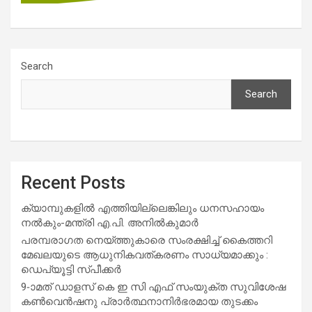
Search
Search
Recent Posts
ക്യാമ്പുകളിൽ എത്തിയില്ലെങ്കിലും ധനസഹായം
നൽകും-മന്ത്രി എ.പി. അനിൽകുമാർ
പരമ്പരാഗത നെയ്ത്തുകാരെ സംരക്ഷിച്ച് കൈത്തറി
മേഖലയുടെ ആധുനികവത്കരണം സാധ്യമാക്കും :
ഡെപ്യൂട്ടി സ്പീക്കർ
9-ാമത് ഡാളസ് കെ ഇ സി എഫ് സംയുക്ത സുവിശേഷ
കൺവെൻഷനു പ്രാർത്ഥനാനിർഭരമായ തുടക്കം