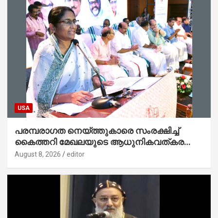
USA
പരമ്പരാഗത നെയ്ത്തുകാരെ സംരക്ഷിച്ച്
കൈത്തറി മേഖലയുടെ ആധുനികവത്കരണം
സാധ്യമാക്കും : ഡെപ്യൂട്ടി സ്പീക്കർ
August 8, 2026
editor