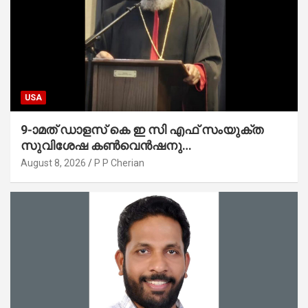
USA
9-ാമത് ഡാളസ് കെ ഇ സി എഫ് സംയുക്ത
സുവിശേഷ കൺവെൻഷനു
പ്രാർത്ഥനാനിർഭരമായ തുടക്കം
August 8, 2026
P P Cherian