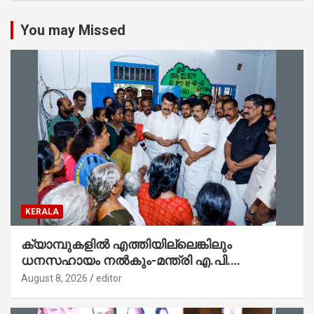
You may Missed
KERALA
ക്യാമ്പുകളിൽ എത്തിയില്ലെങ്കിലും
ധനസഹായം നൽകും-മന്ത്രി എ.പി.
അനിൽകുമാർ
August 8, 2026
editor