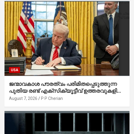
USA
ജന്മാവകാശ പൗരത്വം പരിമിതപ്പെടുത്തുന്ന
പുതിയ രണ്ട് എക്സിക്യൂട്ടീവ് ഉത്തരവുകളിൽ
ട്രംപ് ഒപ്പുവെച്ചു
August 7, 2026
P P Cherian