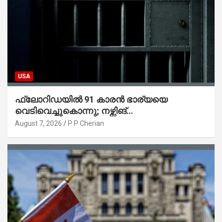
USA
ഫ്ലോറിഡയിൽ 91 കാരൻ ഭാര്യയെ
വെടിവെച്ചുകൊന്നു; നഴ്സിങ്
ഹോമിലാക്കില്ലെന്ന് നൽകിയ വാഗ്ദാനം
August 7, 2026
P P Cherian
പാലിച്ചതായി മൊഴി