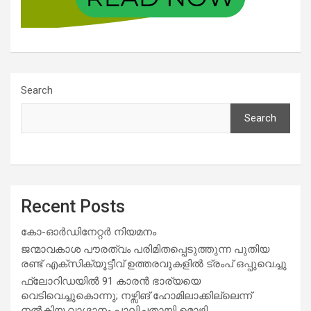
Search
Search
Recent Posts
കോ-ഓർഡിനേറ്റർ നിയമനം
ജന്മാവകാശ പൗരത്വം പരിമിതപ്പെടുത്തുന്ന പുതിയ
രണ്ട് എക്സിക്യൂട്ടീവ് ഉത്തരവുകളിൽ ട്രംപ് ഒപ്പുവെച്ചു
ഫ്ലോറിഡയിൽ 91 കാരൻ ഭാര്യയെ
വെടിവെച്ചുകൊന്നു; നഴ്സിങ് ഹോമിലാക്കില്ലെന്ന്
നൽകിയ വാഗ്ദാനം പാലിച്ചതായി മൊഴി