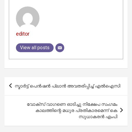
editor
View all posts
Post
സ്മാർട്ട് പെൻഷൻ പ്ലാൻ അവതരിപ്പിച്ച് എൽഐസി
navigation
വോക്‌സ് വാഗണെ ഓടിച്ചു നിക്ഷേപ സംഗമം
കാലത്തിന്റെ മധുര പ്രതികാരമെന്ന് കെ
സുധാകരന്‍ എംപി