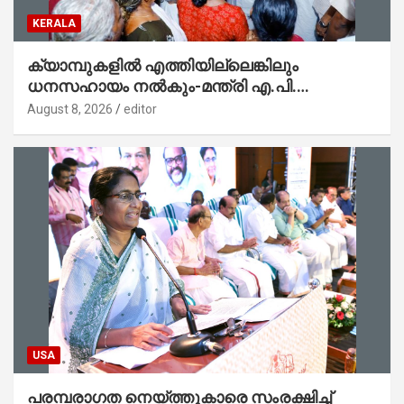
KERALA
ക്യാമ്പുകളിൽ എത്തിയില്ലെങ്കിലും
ധനസഹായം നൽകും-മന്ത്രി എ.പി.
അനിൽകുമാർ
August 8, 2026
editor
USA
പരമ്പരാഗത നെയ്ത്തുകാരെ സംരക്ഷിച്ച്