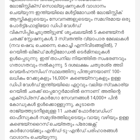
ലോജിസ്റ്റിക്‌സ് സൊല്യൂഷനുകള്‍ വാഗ്ദാനം
ചെയ്യുന്ന ഇന്ത്യയിലെ മള്‍ട്ടിമോഡല്‍ ലോജിസ്റ്റിക്
ആസ്തികളുടെയും സേവനങ്ങളുടെയും സമഗ്രമായ ഒരു
പോര്‍ട്ട്‌ഫോളിയോ ഡിപി വേള്‍ഡ്
വികസിപ്പിച്ചെടുത്തിട്ടുണ്ട്. ശൃംഖലയില്‍ 5 കണ്ടെയ്‌നര്‍
ചരക്ക് സ്റ്റേഷനുകള്‍, 3 സ്വതന്ത്ര വ്യാപാര മേഖലകള്‍
(നവ ഷെവ, ചെന്നൈ, കൊച്ചി എന്നിവിടങ്ങളില്‍), 7
റെയില്‍-ലിങ്ക്ഡ് മള്‍ട്ടിമോഡല്‍ ടെര്‍മിനലുകള്‍
ഉള്‍പ്പെടുന്നു. ഇത് താപനില നിയന്ത്രിത സംഭരണവും
ഗതാഗതവും നല്‍കുന്നു. 5 ദശലക്ഷം ചതുരശ്ര അടി
വെയര്‍ഹൗസിംഗ് സ്ഥലത്തിനു പിന്തുണയാണ്. 100-
ലധികം റേക്കുകളും 16,000+ കണ്ടെയ്നറുകളും ഉള്ള
ഡിപി വേള്‍ഡ് ഇന്ത്യയിലെ ഏറ്റവും വലിയ സ്വകാര്യ
റെയില്‍ ചരക്ക് ഓപ്പറേറ്റര്‍മാരില്‍ ഒന്നാണ്. അതിന്റെ
എക്സ്പ്രസ് കാര്‍ഗോ സേവനങ്ങള്‍ 14,000+ പിന്‍
കോഡുകള്‍ ഉള്‍ക്കൊള്ളുന്നു, കൂടാതെ
രാജ്യത്തുടനീളമുള്ള 11 ചരക്ക് ഫോര്‍വേഡിംഗ്
ഓഫീസുകള്‍ സമുദ്രത്തിലൂടെയും വായു വഴിയും ഉള്ള
കണ്ടെയ്നറൈസ് ചെയ്തതും പ്രോജക്റ്റ്
കാര്‍ഗോയ്ക്കും എന്‍ഡ്-ടു-എന്‍ഡ് പരിഹാരങ്ങള്‍
വാഗ്ദാനം ചെയ്യുന്നു.