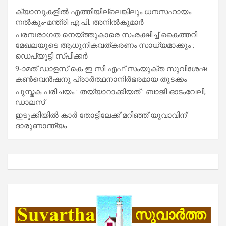
ക്യാമ്പുകളിൽ എത്തിയില്ലെങ്കിലും ധനസഹായം
നൽകും-മന്ത്രി എ.പി. അനിൽകുമാർ
പരമ്പരാഗത നെയ്ത്തുകാരെ സംരക്ഷിച്ച് കൈത്തറി
മേഖലയുടെ ആധുനികവത്കരണം സാധ്യമാക്കും :
ഡെപ്യൂട്ടി സ്പീക്കർ
9-ാമത് ഡാളസ് കെ ഇ സി എഫ് സംയുക്ത സുവിശേഷ
കൺവെൻഷനു പ്രാർത്ഥനാനിർഭരമായ തുടക്കം
പുസ്തക പരിചയം : തയ്യാറാക്കിയത് : ബാജി ഓടംവേലി,
ഡാലസ്
ഇടുക്കിയിൽ കാർ തോട്ടിലേക്ക് മറിഞ്ഞ് യുവാവിന്
ദാരുണാന്ത്യം