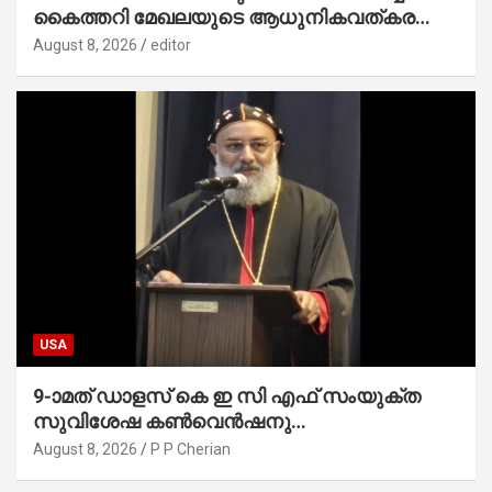
കൈത്തറി മേഖലയുടെ ആധുനികവത്കരണം
സാധ്യമാക്കും : ഡെപ്യൂട്ടി സ്പീക്കർ
August 8, 2026
editor
USA
9-ാമത് ഡാളസ് കെ ഇ സി എഫ് സംയുക്ത
സുവിശേഷ കൺവെൻഷനു
പ്രാർത്ഥനാനിർഭരമായ തുടക്കം
August 8, 2026
P P Cherian