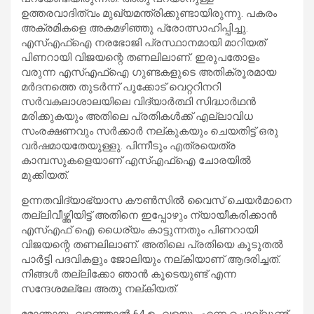
ഉത്തരവാദിത്വം മുഖ്യമന്ത്രിക്കുണ്ടായിരുന്നു. പകരം
അക്രമികളെ അകമഴിഞ്ഞു പ്രോത്സാഹിപ്പിച്ചു.
എസ്എഫ്ഐ നരഭോജി പ്രസ്ഥാനമായി മാറിയത്
പിണറായി വിജയന്റെ തണലിലാണ്. ഇരുപതോളം
വരുന്ന എസ്എഫ്ഐ ഗുണ്ടകളുടെ അതിക്രൂരമായ
മര്‍ദനത്തെ തുടര്‍ന്ന് പൂക്കോട് വെറ്ററിനറി
സര്‍വകലാശാലയിലെ വിദ്യാര്‍ത്ഥി സിദ്ധാര്‍ഥന്‍
മരിക്കുകയും അതിലെ പ്രതികള്‍ക്ക് എല്ലാവിധ
സംരക്ഷണവും സര്‍ക്കാര്‍ നല്കുകയും ചെയതിട്ട് ഒരു
വര്‍ഷമായതേയുള്ളു. പിന്നീടും എത്രയെത്ര
കാമ്പസുകളെയാണ് എസ്എഫ്ഐ ചോരയില്‍
മുക്കിയത്.
ഉന്നതവിദ്യാഭ്യാസ കൗണ്‍സില്‍ വൈസ് ചെയര്‍മാനെ
തല്ലിവീഴ്ത്തിയിട്ട് അതിനെ ഇപ്പോഴും ന്യായീകരിക്കാന്‍
എസ്എഫ് ഐ ധൈര്യം കാട്ടുന്നതും പിണറായി
വിജയന്റെ തണലിലാണ്. അതിലെ പ്രതിയെ കൂടുതല്‍
പാര്‍ട്ടി പദവികളും ജോലിയും നല്കിയാണ് ആദരിച്ചത്.
നിങ്ങള്‍ തല്ലിക്കോ ഞാന്‍ കൂടെയുണ്ട് എന്ന
സന്ദേശമല്ലേ അതു നല്കിയത്.
മോന്തായം വളഞ്ഞാല്‍ 64 ഉം വളയും എന്ന ചൊല്ലുണ്ട്.