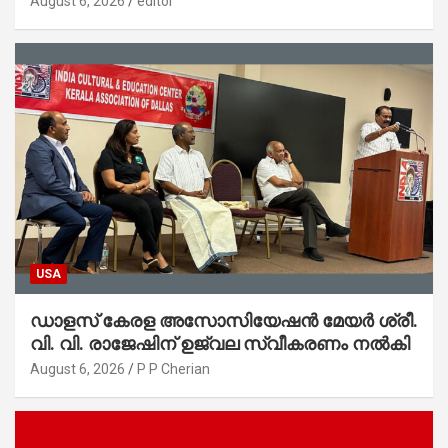
August 6, 2026
editor
ആഭ്യന്തരമന്ത്രി ശ്രീ.രമേശ് ചെന്നിത്തല
USA
ഡാളസ് കേരള അസോസിയേഷൻ മേയർ ശ്രീ.
വി. വി. രാജേഷിന് ഉജ്വല സ്വീകരണം നൽകി
August 6, 2026
P P Cherian