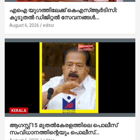
എഐ യുഗത്തിലേക്ക് കെഎസ്ആർടിസി:
കൂടുതൽ ഡിജിറ്റൽ സേവനങ്ങൾ
ജനങ്ങളിലേക്കെത്തിക്കും – മന്ത്രി സി പി
August 6, 2026
editor
ജോൺ
KERALA
ആഗസ്റ്റ് 15 മുതല്‍കേരളത്തിലെ പൊലീസ്
സംവിധാനത്തിന്റെയും പൊലീസ്
സ്റ്റേഷനുകളുടെയും മുഖഛായ മാറുകയാണ് :