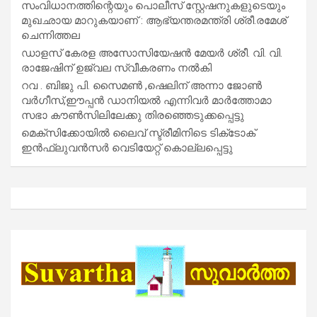
സംവിധാനത്തിന്റെയും പൊലീസ് സ്റ്റേഷനുകളുടെയും
മുഖഛായ മാറുകയാണ് : ആഭ്യന്തരമന്ത്രി ശ്രീ.രമേശ്
ചെന്നിത്തല
ഡാളസ് കേരള അസോസിയേഷൻ മേയർ ശ്രീ. വി. വി.
രാജേഷിന് ഉജ്വല സ്വീകരണം നൽകി
റവ . ബിജു പി. സൈമൺ ,ഷെലിന് അന്നാ ജോൺ
വർഗീസ്,ഈപ്പൻ ഡാനിയൽ എന്നിവർ മാർത്തോമാ
സഭാ കൗൺസിലിലേക്കു തിരഞ്ഞെടുക്കപ്പെട്ടു
മെക്സിക്കോയിൽ ലൈവ് സ്ട്രീമിനിടെ ടിക്‌ടോക്
ഇൻഫ്ലുവൻസർ വെടിയേറ്റ് കൊല്ലപ്പെട്ടു